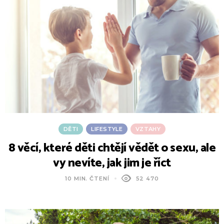
DĚTI
LIFESTYLE
VZTAHY
8 věcí, které děti chtějí vědět o sexu, ale
vy nevíte, jak jim je říct
10 MIN. ČTENÍ
52 470