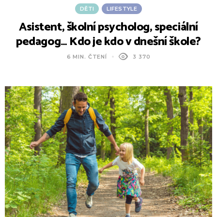
DĚTI
LIFESTYLE
Asistent, školní psycholog, speciální
pedagog… Kdo je kdo v dnešní škole?
6 MIN. ČTENÍ
3 370