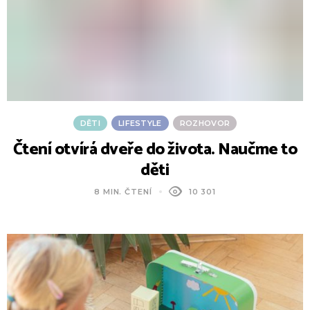
DĚTI
LIFESTYLE
ROZHOVOR
Čtení otvírá dveře do života. Naučme to
děti
8 MIN. ČTENÍ
10 301