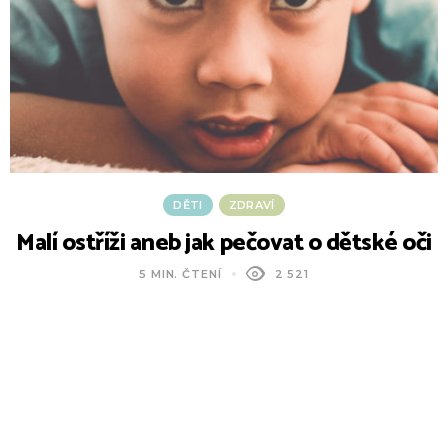
DĚTI
ZDRAVÍ
Malí ostříži aneb jak pečovat o dětské oči
5 MIN. ČTENÍ
2 521