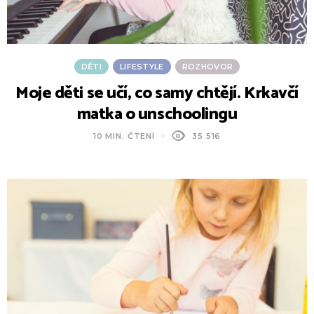
DĚTI
LIFESTYLE
ROZHOVOR
Moje děti se učí, co samy chtějí. Krkavčí
matka o unschoolingu
10 MIN. ČTENÍ
35 516