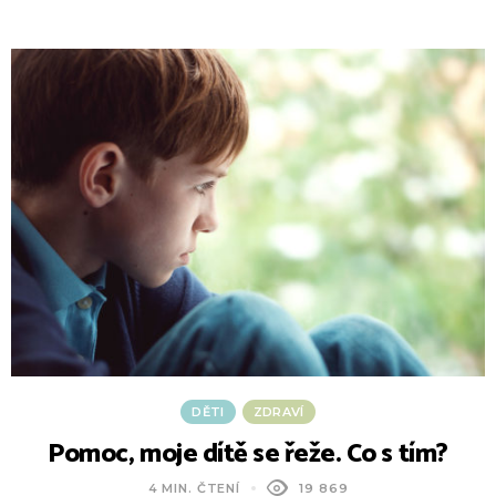
DĚTI
ZDRAVÍ
Pomoc, moje dítě se řeže. Co s tím?
4 MIN. ČTENÍ
19 869