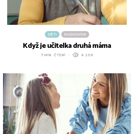
DĚTI
ROZHOVOR
Když je učitelka druhá máma
7 MIN. ČTENÍ
6 209