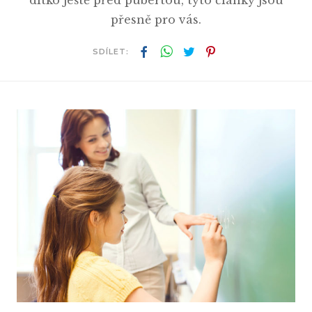
dítko ještě před pubertou, tyto články jsou
přesně pro vás.
SDÍLET: