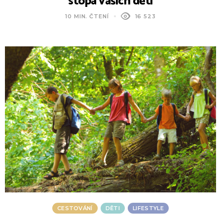
stopa vašich dětí
10 MIN. ČTENÍ
16 523
CESTOVÁNÍ
DĚTI
LIFESTYLE