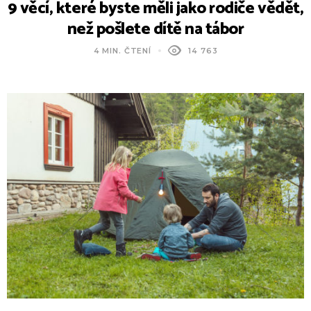
9 věcí, které byste měli jako rodiče vědět,
než pošlete dítě na tábor
4 MIN. ČTENÍ
14 763