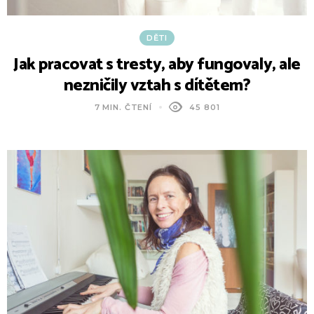
DĚTI
Jak pracovat s tresty, aby fungovaly, ale
nezničily vztah s dítětem?
7 MIN. ČTENÍ
45 801