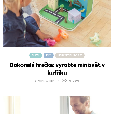
DĚTI
DIY
UDRŽITELNOST
Dokonalá hračka: vyrobte minisvět v
kufříku
3 MIN. ČTENÍ
6 096