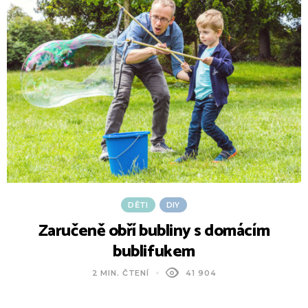
DĚTI
DIY
Zaručeně obří bubliny s domácím
bublifukem
2 MIN. ČTENÍ
41 904