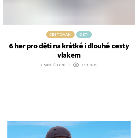
CESTOVÁNÍ
DĚTI
6 her pro děti na krátké i dlouhé cesty
vlakem
3 MIN. ČTENÍ
139 889