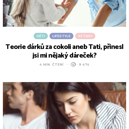
DĚTI
LIFESTYLE
VZTAHY
Teorie dárků za cokoli aneb Tati, přinesl
jsi mi nějaký dáreček?
4 MIN. ČTENÍ
9 474