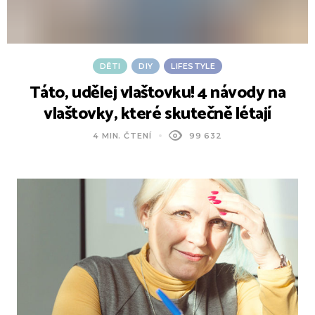
DĚTI
DIY
LIFESTYLE
Táto, udělej vlaštovku! 4 návody na
vlaštovky, které skutečně létají
4 MIN. ČTENÍ
99 632