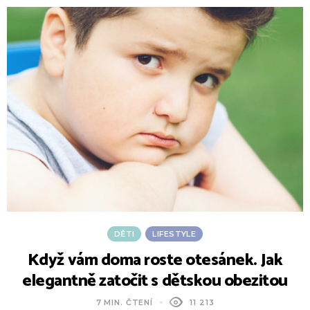
DĚTI
LIFESTYLE
Když vám doma roste otesánek. Jak
elegantně zatočit s dětskou obezitou
7 MIN. ČTENÍ
11 213