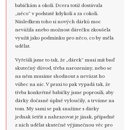
babičkám a okolí. Dcera totiž dostávala
„něco“ v podstatě kdykoli a za cokoli.
Následkem toho si nových dárků moc
nevážila anebo možnost dárečku zkoušela
využít jako podmínku pro něco, co by měla
udělat.
Vyřešili jsme to tak, že „dárek“ musí mít buď
skutečný důvod, třeba narozeniny, nebo se
na něm musíme shodnout a nevázat ho
vůbec na nic. V praxi to pak vypadá tak, že
třeba konkrétně babičky jsme poprosili, aby
dárky dočasně úplně vyloučily, a trváme na
tom. My sami se pak snažíme s dárky
jednak šetřit a nahrazovat je jinak, případně
z nich udělat skutečně výjimečnou věc pro