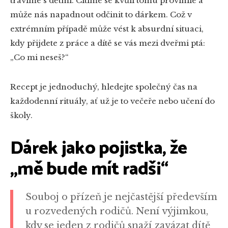
trávíme s dětmi. Cítíme se kvůli tomu provinile a
může nás napadnout odčinit to dárkem. Což v
extrémním případě může vést k absurdní situaci,
kdy přijdete z práce a dítě se vás mezi dveřmi ptá:
„Co mi neseš?“
Recept je jednoduchý, hledejte společný čas na
každodenní rituály, ať už je to večeře nebo učení do
školy.
Dárek jako pojistka, že
„mě bude mít radši“
Souboj o přízeň je nejčastější především
u rozvedených rodičů. Není výjimkou,
kdy se jeden z rodičů snaží zavázat dítě