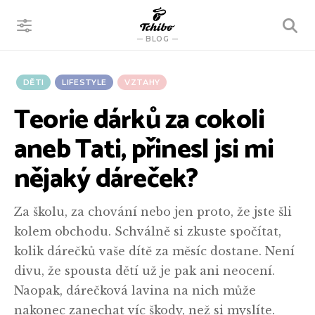
VYHLEDÁVÁNÍ
BLOG
DĚTI
LIFESTYLE
VZTAHY
Teorie dárků za cokoli
aneb Tati, přinesl jsi mi
nějaký dáreček?
Za školu, za chování nebo jen proto, že jste šli
kolem obchodu. Schválně si zkuste spočítat,
kolik dárečků vaše dítě za měsíc dostane. Není
divu, že spousta dětí už je pak ani neocení.
Naopak, dárečková lavina na nich může
nakonec zanechat víc škody, než si myslíte.