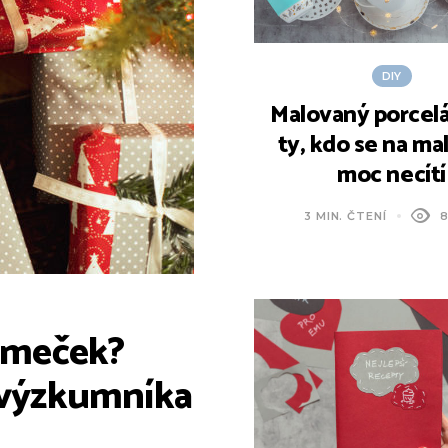
DIY
Malovaný porcelá
ty, kdo se na ma
moc necítí
3 MIN. ČTENÍ
8
omeček?
o výzkumníka