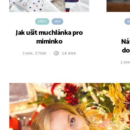
DĚTI
DIY
D
Jak ušít muchlánka pro
miminko
Ná
do
3 MIN. ČTENÍ
28 899
2 MI