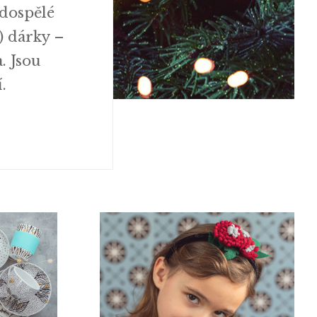
 dospělé
) dárky –
. Jsou
.