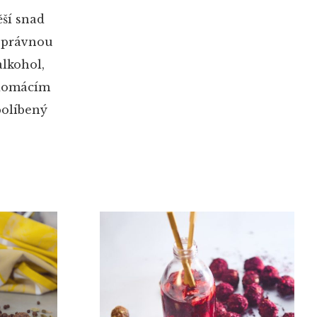
ěší snad
 správnou
alkohol,
 domácím
políbený