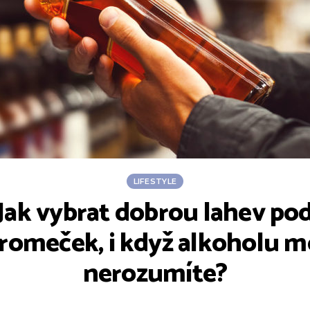
LIFESTYLE
Jak vybrat dobrou lahev po
tromeček, i když alkoholu m
nerozumíte?