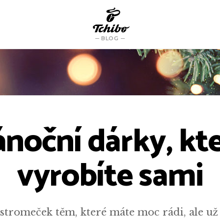
BLOG
noční dárky, kt
vyrobíte sami
stromeček těm, které máte moc rádi, ale už