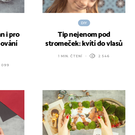
DIY
n i pro
Tip nejenom pod
lování
stromeček: kvítí do vlasů
1 MIN. ČTENÍ
2 546
 099