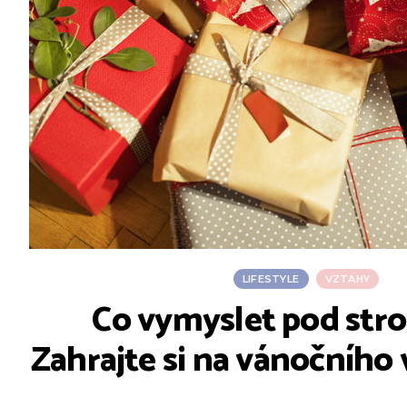
LIFESTYLE
VZTAHY
Co vymyslet pod str
Zahrajte si na vánočníh