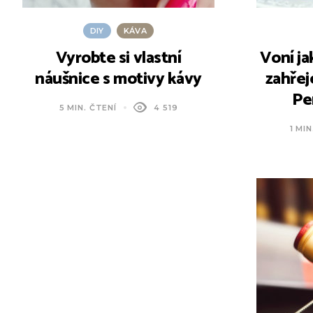
DIY
KÁVA
Vyrobte si vlastní
Voní ja
náušnice s motivy kávy
zahřeje
Pe
5 MIN. ČTENÍ
4 519
1 MIN