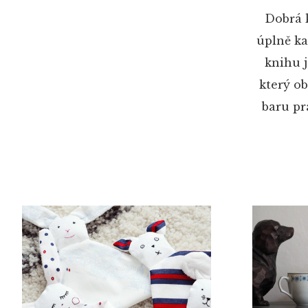
Dobrá k
úplně ka
knihu j
který o
baru pr