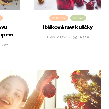
Y
RECEPTY
ZDRAVÍ
ávu
Ibiškové raw kuličky
rupem
2 MIN. ČTENÍ
9 856
9 797