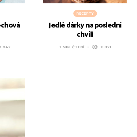
RECEPTY
echová
Jedlé dárky na poslední
chvíli
8 042
3 MIN. ČTENÍ
11 871