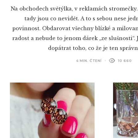
Na obchodech světýlka, v reklamách stromečky…
tady jsou co nevidět. A to s sebou nese je
povinnost. Obdarovat všechny blízké a milovan
radost a nebude to jenom dárek „ze slušnosti“. J
dopátrat toho, co že je ten správ
4 MIN. ČTENÍ
10 660