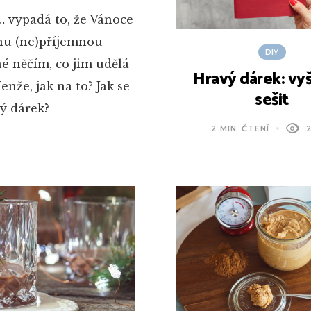
 vypadá to, že Vánoce
dnu (ne)příjemnou
DIY
é něčím, co jim udělá
Hravý dárek: vy
enže, jak na to? Jak se
sešit
ný dárek?
2 MIN. ČTENÍ