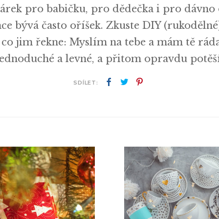
árek pro babičku, pro dědečka i pro dávno
ce bývá často oříšek. Zkuste DIY (rukodělné
 co jim řekne: Myslím na tebe a mám tě ráda
jednoduché a levné, a přitom opravdu potěší
SDÍLET: