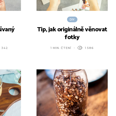
DIY
šívaný
Tip, jak originálně věnovat
fotky
2 342
1 MIN. ČTENÍ
1 586