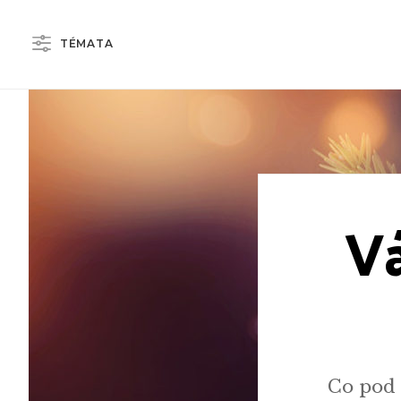
TÉMATA
Vá
Co pod 