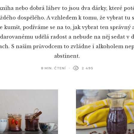
niha nebo dobrá láhev to jsou dva dárky, které pot
ždého dospělého. A vzhledem k tomu, že vybrat tu
e kumšt, podíváme se na to, jak vybrat ten správný 
bdarovanému udělá radost a nebude na něj sedat v
ach. S naším průvodcem to zvládne i alkoholem ne
abstinent.
8 MIN. ČTENÍ
2 495