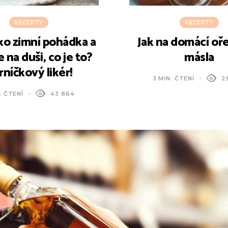
RECEPTY
RECEPTY
ko zimní pohádka a
Jak na domácí oř
 na duši, co je to?
másla
rníčkový likér!
3 MIN. ČTENÍ
2
. ČTENÍ
43 864