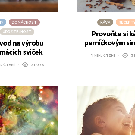
IY
DOMÁCNOST
KÁVA
RECEPT
Provoňte si k
UDRŽITELNOST
perníčkovým si
vod na výrobu
mácích svíček
1 MIN. ČTENÍ
3
N. ČTENÍ
21 076