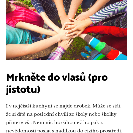
Mrkněte do vlasů (pro
jistotu)
I v nejčistší kuchyni se najde drobek. Může se stát,
že si dítě na poslední chvíli ze školy nebo školky
přinese vši. Není nic horšího než ho pak z
nevědomosti poslat s nadílkou do cizího prostředí.