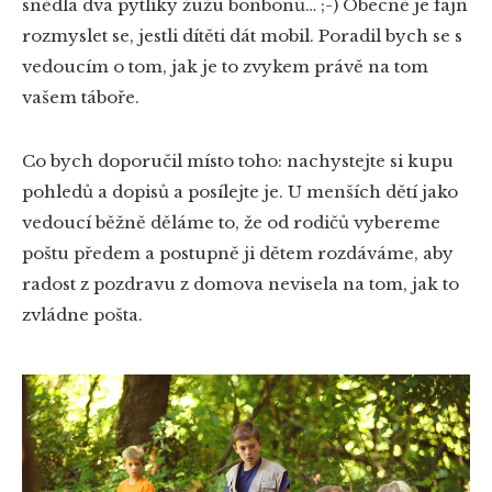
snědla dva pytlíky žužu bonbonů… ;-) Obecně je fajn
rozmyslet se, jestli dítěti dát mobil. Poradil bych se s
vedoucím o tom, jak je to zvykem právě na tom
vašem táboře.
Co bych doporučil místo toho: nachystejte si kupu
pohledů a dopisů a posílejte je. U menších dětí jako
vedoucí běžně děláme to, že od rodičů vybereme
poštu předem a postupně ji dětem rozdáváme, aby
radost z pozdravu z domova nevisela na tom, jak to
zvládne pošta.