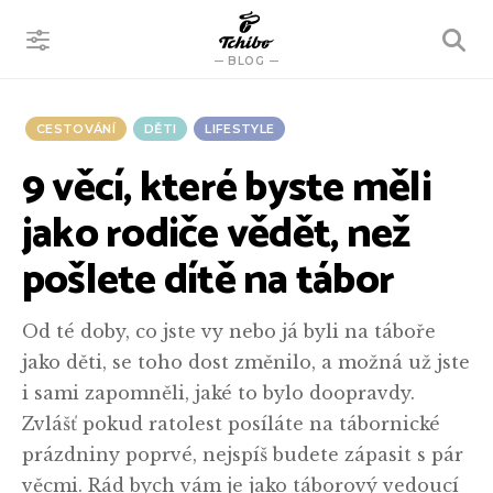
VYHLEDÁVÁNÍ
BLOG
CESTOVÁNÍ
DĚTI
LIFESTYLE
9 věcí, které byste měli
jako rodiče vědět, než
pošlete dítě na tábor
Od té doby, co jste vy nebo já byli na táboře
jako děti, se toho dost změnilo, a možná už jste
i sami zapomněli, jaké to bylo doopravdy.
Zvlášť pokud ratolest posíláte na tábornické
prázdniny poprvé, nejspíš budete zápasit s pár
věcmi. Rád bych vám je jako táborový vedoucí