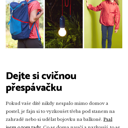
Dejte si cvičnou
přespávačku
Pokud vaše dítě nikdy nespalo mimo domov a
postel, je fajn si to vyzkoušet třeba pod stanem na
zahradě nebo si udělat bojovku na balkoně.
Psal
jsem o tom tady.
Co se doma naučí a nazkouší, to se