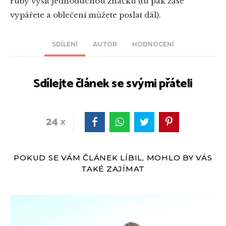
ruby vyšít jednoduchou značku (tu pak zase
vypářete a oblečení můžete poslat dál).
SDÍLENÍ
AUTOR
HODNOCENÍ
Sdílejte článek se svými přáteli
24
POKUD SE VÁM ČLÁNEK LÍBIL, MOHLO BY VÁS
TAKÉ ZAJÍMAT