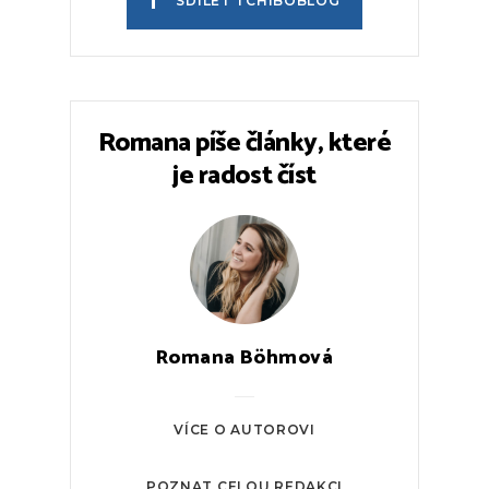
3 MIN. ČTENÍ
685
KÁVA
RECEPTY
Recept na domácí cold brew s
bonusem: vylepšete si ho
ovocným sirupem
3 MIN. ČTENÍ
606
KÁVA
Ledová káva se šlehanou