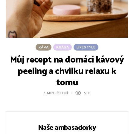
KÁVA
KRÁSA
LIFESTYLE
Můj recept na domácí kávový
peeling a chvilku relaxu k
tomu
3 MIN. ČTENÍ
501
Naše ambasadorky