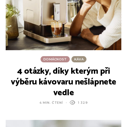
DOMÁCNOST
KÁVA
4 otázky, díky kterým při
výběru kávovaru nešlápnete
vedle
4 MIN. ČTENÍ
1 329