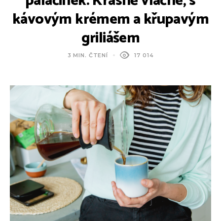
palačinek. Krásně vláčné, s
kávovým krémem a křupavým
griliášem
3 MIN. ČTENÍ
17 014