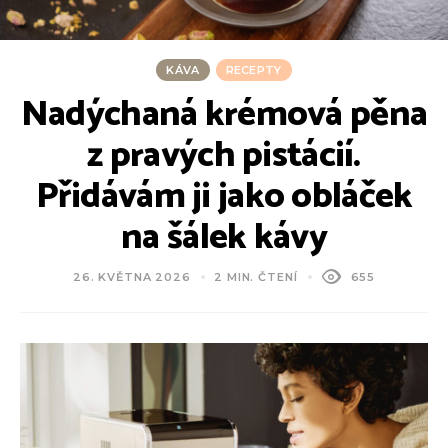
KÁVA
RECEPTY
Nadýchaná krémová pěna
z pravých pistácií.
Přidávám ji jako obláček
na šálek kávy
26. KVĚTNA 2026
2 MIN. ČTENÍ
655