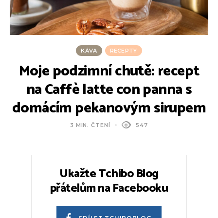
KÁVA
RECEPTY
Moje podzimní chutě: recept
na Caffè latte con panna s
domácím pekanovým sirupem
3 MIN. ČTENÍ
547
KÁVA
RECEPTY
Jak na flat white doma ve třech
krocích