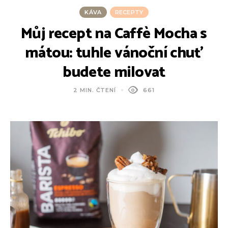
KÁVA
RECEPTY
Můj recept na Caffè Mocha s
mátou: tuhle vánoční chuť
budete milovat
2 MIN. ČTENÍ
661