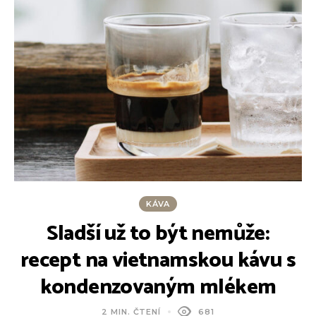
KÁVA
Sladší už to být nemůže:
recept na vietnamskou kávu s
kondenzovaným mlékem
2 MIN. ČTENÍ
681