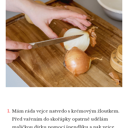
Mám ráda vejce natvrdo s krémovým žloutkem.
Před vařením do skořápky opatrně udělám
maličkou dírku pomocí špendlíku a pak vejce