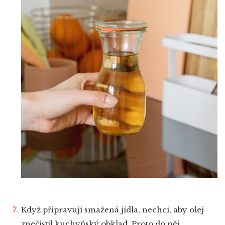
Když připravuji smažená jídla, nechci, aby olej
znečistil kuchyňský obklad. Proto do něj