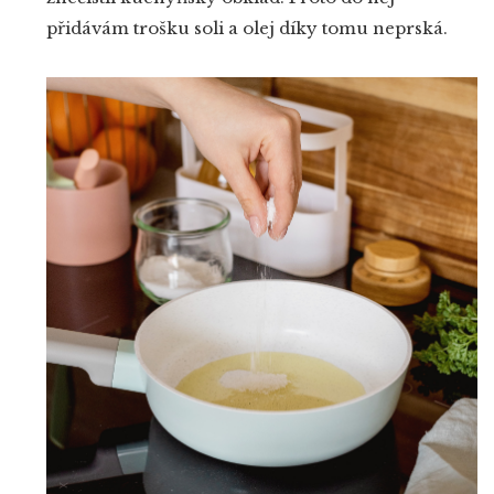
přidávám trošku soli a olej díky tomu neprská.