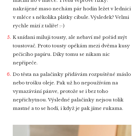
máčím ho v mléce. Třeba vepřové řízky:
nakrájené maso nechám pár hodin ležet v lednici
v mléce s několika plátky cibule. Výsledek? Velmi
rychle mizí z talíře! :-)
K snídani miluji tousty, ale nebaví mě pořád mýt
toustovač. Proto tousty opékám mezi dvěma kusy
pečicího papíru. Díky tomu se nikam nic
nepřipeče.
Do těsta na palačinky přidávám rozpuštěné máslo
nebo trošku oleje. Pak už ho nepoužívám na
vymazávání pánve, protože se i bez toho
nepřichytnou. Výsledné palačinky nejsou tolik
mastné a to se hodí, i když je pak jíme rukama.