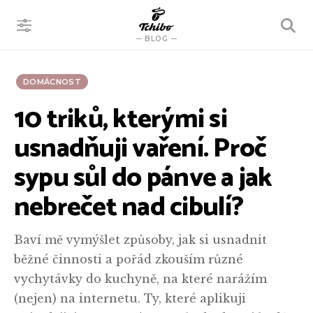
VYHLEDÁVÁNÍ
BLOG
DOMÁCNOST
10 triků, kterými si
usnadňuji vaření. Proč
sypu sůl do pánve a jak
nebrečet nad cibulí?
Baví mě vymýšlet způsoby, jak si usnadnit
běžné činnosti a pořád zkouším různé
vychytávky do kuchyně, na které narážím
(nejen) na internetu. Ty, které aplikuji