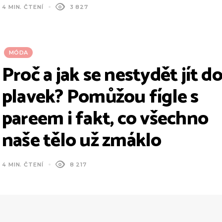
4 MIN. ČTENÍ
3 827
MÓDA
Proč a jak se nestydět jít d
plavek? Pomůžou fígle s
pareem i fakt, co všechno
naše tělo už zmáklo
4 MIN. ČTENÍ
8 217