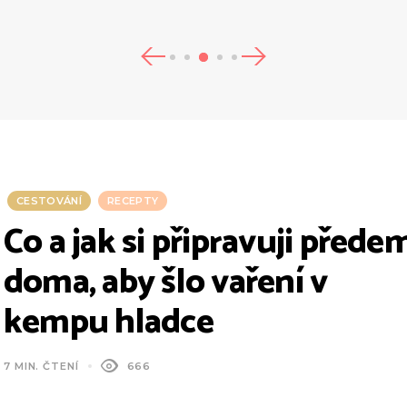
CESTOVÁNÍ
RECEPTY
Co a jak si připravuji přede
doma, aby šlo vaření v
kempu hladce
7 MIN. ČTENÍ
666