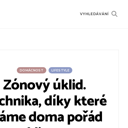
VYHLEDÁVÁNÍ
DOMÁCNOST
LIFESTYLE
Zónový úklid.
chnika, díky které
áme doma pořád