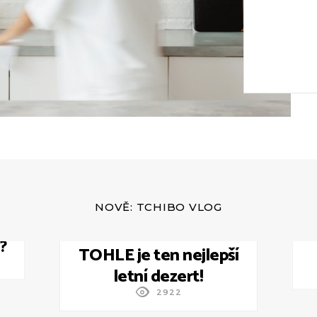
NOVĚ: TCHIBO VLOG
u?
PŘEHRÁT ZNOVU
TOHLE je ten nejlepší
letní dezert!
2922