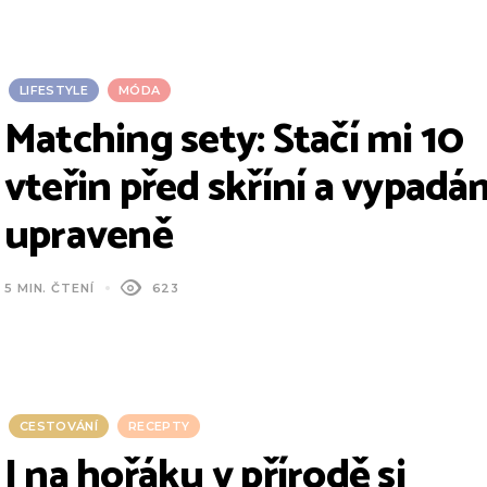
LIFESTYLE
MÓDA
Matching sety: Stačí mi 10
vteřin před skříní a vypadá
upraveně
5 MIN. ČTENÍ
623
CESTOVÁNÍ
RECEPTY
I na hořáku v přírodě si