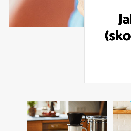
J
(sko