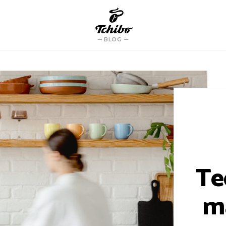
BLOG
Te
m