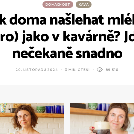
DOMÁCNOST
KÁVA
ak doma našlehat mlé
ro) jako v kavárně? J
nečekaně snadno
20. LISTOPADU 2024
3 MIN. ČTENÍ
89 516