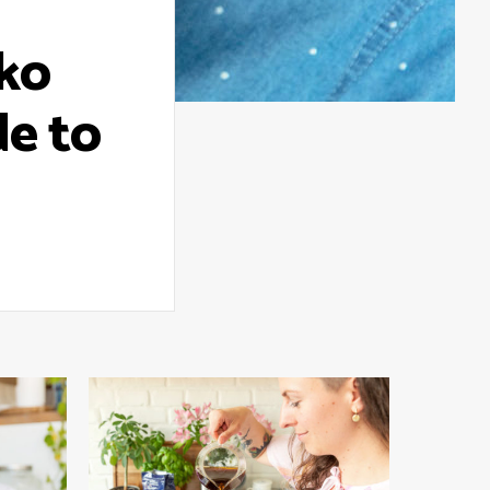
ko
de to