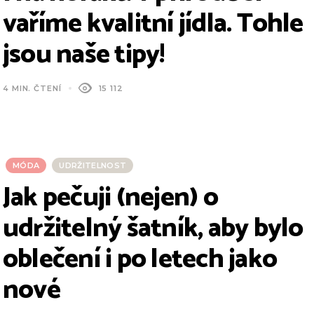
vaříme kvalitní jídla. Tohle
jsou naše tipy!
4 MIN. ČTENÍ
15 112
MÓDA
UDRŽITELNOST
Jak pečuji (nejen) o
udržitelný šatník, aby bylo
oblečení i po letech jako
nové