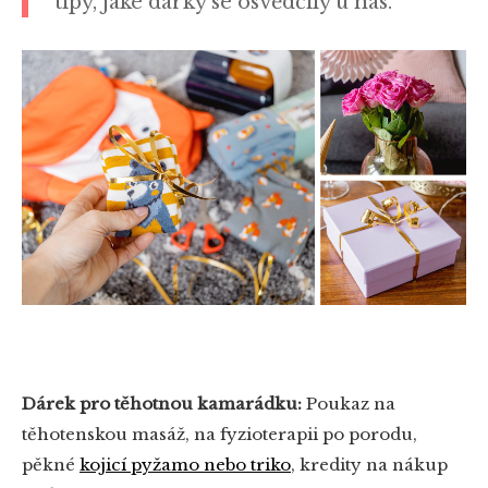
tipy, jaké dárky se osvědčily u nás.
Dárek pro těhotnou kamarádku:
Poukaz na
těhotenskou masáž, na fyzioterapii po porodu,
pěkné
kojicí pyžamo nebo triko
, kredity na nákup