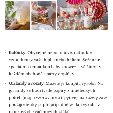
Balónky:
Obyčejné nebo foliové, nafouklé
vzduchem z vašich plic nebo heliem. Seženete i
speciální s tematikou baby shower – většinou v
každém obchodě s party doplňky.
Girlandy a rozety:
Můžete je koupit i vyrobit. Na
girlandy se hodí tvrdé papíry z uměleckých
potřeb (mají i vzorované a třpytivé), na rozety zase
použijte tenký papír, případně se dají vyrobit z
papírových svačinových sáčků.