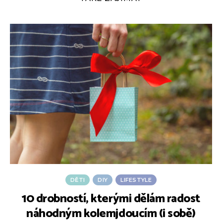
DĚTI
DIY
LIFESTYLE
10 drobností, kterými dělám radost
náhodným kolemjdoucím (i sobě)