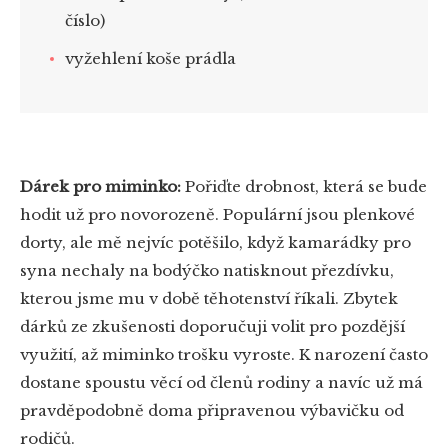
číslo)
vyžehlení koše prádla
Dárek pro miminko:
Pořiďte drobnost, která se bude
hodit už pro novorozeně. Populární jsou plenkové
dorty, ale mě nejvíc potěšilo, když kamarádky pro
syna nechaly na bodýčko natisknout přezdívku,
kterou jsme mu v době těhotenství říkali. Zbytek
dárků ze zkušenosti doporučuji volit pro pozdější
využití, až miminko trošku vyroste. K narození často
dostane spoustu věcí od členů rodiny a navíc už má
pravděpodobně doma připravenou výbavičku od
rodičů.