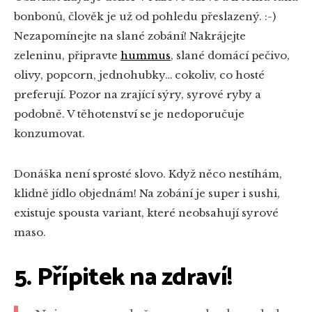
bonbonů, člověk je už od pohledu přeslazený. :-)
Nezapomínejte na slané zobání! Nakrájejte
zeleninu, připravte
hummus
, slané domácí pečivo,
olivy, popcorn, jednohubky… cokoliv, co hosté
preferují. Pozor na zrající sýry, syrové ryby a
podobně. V těhotenství se je nedoporučuje
konzumovat.
Donáška není sprosté slovo. Když něco nestíhám,
klidně jídlo objednám! Na zobání je super i sushi,
existuje spousta variant, které neobsahují syrové
maso.
5. Přípitek na zdraví!