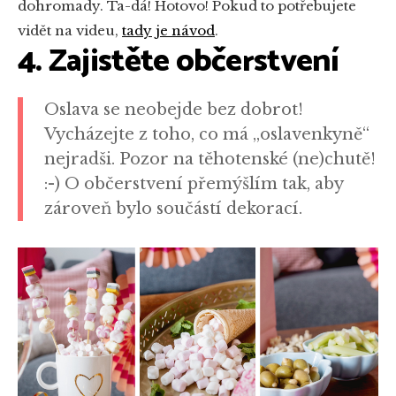
dohromady. Ta-dá! Hotovo! Pokud to potřebujete
vidět na videu,
tady je návod
.
4. Zajistěte občerstvení
Oslava se neobejde bez dobrot!
Vycházejte z toho, co má „oslavenkyně“
nejradši. Pozor na těhotenské (ne)chutě!
:-) O občerstvení přemýšlím tak, aby
zároveň bylo součástí dekorací.