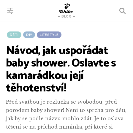
VYHLEDÁVÁNÍ
BLOG
DĚTI
DIY
LIFESTYLE
Návod, jak uspořádat
baby shower. Oslavte s
kamarádkou její
těhotenství!
Před svatbou je rozlučka se svobodou, před
porodem baby shower! Není to sprcha pro děti,
jak by se podle názvu mohlo zdát. Je to oslava
těšení se na příchod miminka, při které si