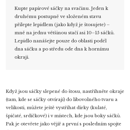
Kupte papírové sáčky na svačinu. Jeden k
druhému postupně ve složeném stavu
přilepte lepidlem (jako když je štosujete) –
mně na jednu většinou stačí asi 10–15 sáčků.
Lepidlo nanášejte pouze do oblasti podél
dna sáčku a po středu ode dna k hornímu
okraji.
Když jsou sáčky slepené do štosu, nastříhněte okraje
(tam, kde se sáčky otvírají) do libovolného tvaru a
velikosti, můžete ještě vystříhat dírky (kulaté,
špičaté, srdíčkové) i v místech, kde jsou boky sáčků.
Pak je otevřete jako vějíř a první s posledním spojte