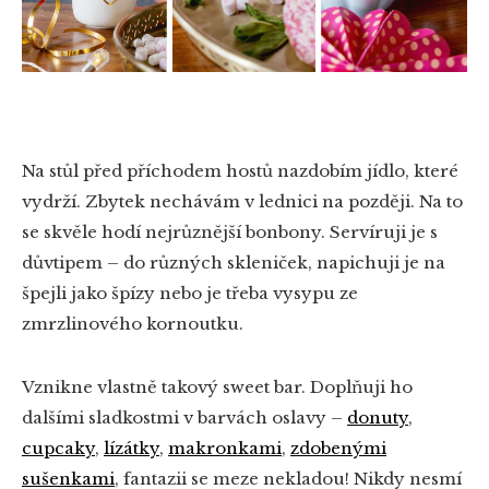
Na stůl před příchodem hostů nazdobím jídlo, které
vydrží. Zbytek nechávám v lednici na později. Na to
se skvěle hodí nejrůznější bonbony. Servíruji je s
důvtipem – do různých skleniček, napichuji je na
špejli jako špízy nebo je třeba vysypu ze
zmrzlinového kornoutku.
Vznikne vlastně takový sweet bar. Doplňuji ho
dalšími sladkostmi v barvách oslavy –
donuty
,
cupcaky
,
lízátky
,
makronkami
,
zdobenými
sušenkami
, fantazii se meze nekladou! Nikdy nesmí