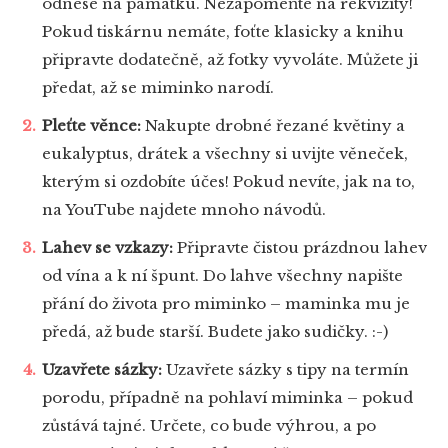
odnese na památku. Nezapomeňte na rekvizity!
Pokud tiskárnu nemáte, foťte klasicky a knihu
připravte dodatečně, až fotky vyvoláte. Můžete ji
předat, až se miminko narodí.
Pleťte věnce:
Nakupte drobné řezané květiny a
eukalyptus, drátek a všechny si uvijte věneček,
kterým si ozdobíte účes! Pokud nevíte, jak na to,
na YouTube najdete mnoho návodů.
Lahev se vzkazy:
Připravte čistou prázdnou lahev
od vína a k ní špunt. Do lahve všechny napište
přání do života pro miminko – maminka mu je
předá, až bude starší. Budete jako sudičky. :-)
Uzavřete sázky:
Uzavřete sázky s tipy na termín
porodu, případně na pohlaví miminka – pokud
zůstává tajné. Určete, co bude výhrou, a po