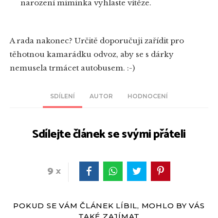
narození miminka vyhlaste vítěze.
A rada nakonec? Určitě doporučuji zařídit pro
těhotnou kamarádku odvoz, aby se s dárky
nemusela trmácet autobusem. :-)
SDÍLENÍ
AUTOR
HODNOCENÍ
Sdílejte článek se svými přáteli
9
POKUD SE VÁM ČLÁNEK LÍBIL, MOHLO BY VÁS
TAKÉ ZAJÍMAT