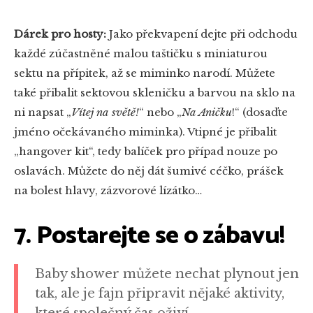
Dárek pro hosty:
Jako překvapení dejte při odchodu
každé zúčastněné malou taštičku s miniaturou
sektu na přípitek, až se miminko narodí. Můžete
také přibalit sektovou skleničku a barvou na sklo na
ni napsat „
Vítej na světě!
“ nebo „
Na Aničku
!“ (dosaďte
jméno očekávaného miminka). Vtipné je přibalit
„hangover kit“, tedy balíček pro případ nouze po
oslavách. Můžete do něj dát šumivé céčko, prášek
na bolest hlavy, zázvorové lízátko…
7. Postarejte se o zábavu!
Baby shower můžete nechat plynout jen
tak, ale je fajn připravit nějaké aktivity,
které společný čas oživí.