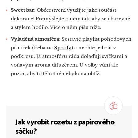
Sweet bar:
Občerstvení využijte jako součást
dekorace! Přemýšlejte o něm tak, aby se i barevně
a stylem hodilo. Více o něm píšu níže.
Vyladěná atmosféra:
Sestavte playlist pohodových
písniček (třeba na
Spotify
) a nechte je hrát v
podkresu. Já atmosféru ráda dolaďuji svíčkami a
voňavým aroma difuzérem. U volby vůní ale
pozor, aby to těhotné nebylo na obtíž.
Jak vyrobit rozetu z papírového
sáčku?