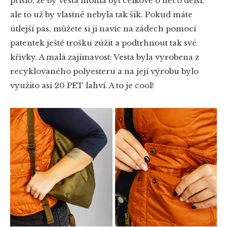
přišlo, že by vesta mohla být celkově o něco delší,
ale to už by vlastně nebyla tak šik. Pokud máte
útlejší pas, můžete si ji navíc na zádech pomocí
patentek ještě trošku zúžit a podtrhnout tak své
křivky. A malá zajímavost: Vesta byla vyrobena z
recyklovaného polyesteru a na její výrobu bylo
využito asi 20 PET lahví. A to je cool!