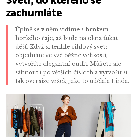
Svetr, do kterého se
zachumláte
Úplně se v něm vidíme s hrnkem
horkého čaje, až bude na okna ťukat
déšť. Když si tenhle cihlový svetr
objednáte ve své běžné velikosti,
vytvoříte elegantní outfit. Můžete ale
sáhnout i po větších číslech a vytvořit si
tak oversize vršek, jako to udělala Linda.