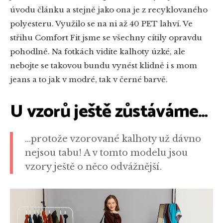
úvodu článku a stejně jako ona je z recyklovaného
polyesteru. Využilo se na ni až 40 PET lahví. Ve
střihu Comfort Fit jsme se všechny cítily opravdu
pohodlně. Na fotkách vidíte kalhoty úzké, ale
nebojte se takovou bundu vynést klidně i s mom
jeans a to jak v modré, tak v černé barvě.
U vzorů ještě zůstáváme…
…protože vzorované kalhoty už dávno
nejsou tabu! A v tomto modelu jsou
vzory ještě o něco odvážnější.