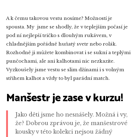
A k čemu takovou vestu nosíme? Možností je
spousta. My jsme se shodly, že v teplejším počasí je
pod ní nejlepší tričko s dlouhým rukávem, v
chladnějším pořádně huňatý svetr nebo rolák.
Rozhodně ji můžete kombinovat i se sukní a teplými
punčochami, ale ani kalhotami nic nezkazíte.
Vyzkoušely jsme vestu se slim džínami i s volným
střihem kalhot a vždy to byl parádní match.
Manšestr je zase v kurzu!
Jako děti jsme ho nesnášely. Možná i vy,
že? Dobrou zprávou je, že manšestrové
kousky v této kolekci nejsou žádný