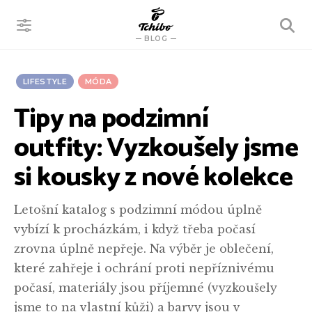
VYHLEDÁVÁNÍ
BLOG
LIFESTYLE
MÓDA
Tipy na podzimní
outfity: Vyzkoušely jsme
si kousky z nové kolekce
Letošní katalog s podzimní módou úplně
vybízí k procházkám, i když třeba počasí
zrovna úplně nepřeje. Na výběr je oblečení,
které zahřeje i ochrání proti nepříznivému
počasí, materiály jsou příjemné (vyzkoušely
jsme to na vlastní kůži) a barvy jsou v