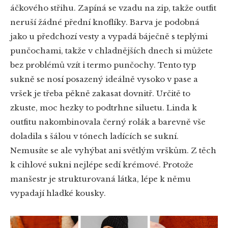
áčkového střihu. Zapíná se vzadu na zip, takže outfit
neruší žádné přední knoflíky. Barva je podobná
jako u předchozí vesty a vypadá báječně s teplými
punčochami, takže v chladnějších dnech si můžete
bez problémů vzít i termo punčochy. Tento typ
sukně se nosí posazený ideálně vysoko v pase a
vršek je třeba pěkně zakasat dovnitř. Určitě to
zkuste, moc hezky to podtrhne siluetu. Linda k
outfitu nakombinovala černý rolák a barevně vše
doladila s šálou v tónech ladících se sukní.
Nemusíte se ale vyhýbat ani světlým vrškům. Z těch
k cihlové sukni nejlépe sedí krémové. Protože
manšestr je strukturovaná látka, lépe k němu
vypadají hladké kousky.