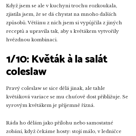
Když jsem se ale v kuchyni trochu rozkoukala,
zjistila jsem, že se dá chystat na mnoho dalších
způsobů. Většinu z nich jsem si vypůjčila z jiných
receptů a upravila tak, aby s květákem vytvořily
hvězdnou kombinaci.
1/10: Květák à la salát
coleslaw
Pravý coleslaw se sice dělá jinak, ale tahle
květáková variace se mu chuťově dost přibližuje. Se
syrovým květákem je příjemně řízná.
Ráda ho dělám jako přílohu nebo samostatné
zobání, když čekáme hosty: stojí málo, v ledničce