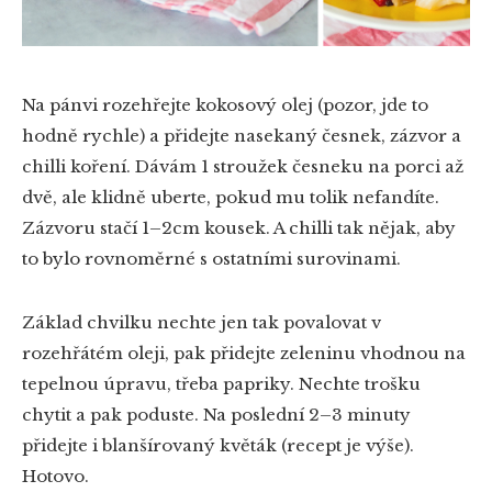
Na pánvi rozehřejte kokosový olej (pozor, jde to
hodně rychle) a přidejte nasekaný česnek, zázvor a
chilli koření. Dávám 1 stroužek česneku na porci až
dvě, ale klidně uberte, pokud mu tolik nefandíte.
Zázvoru stačí 1–2cm kousek. A chilli tak nějak, aby
to bylo rovnoměrné s ostatními surovinami.
Základ chvilku nechte jen tak povalovat v
rozehřátém oleji, pak přidejte zeleninu vhodnou na
tepelnou úpravu, třeba papriky. Nechte trošku
chytit a pak poduste. Na poslední 2–3 minuty
přidejte i blanšírovaný květák (recept je výše).
Hotovo.