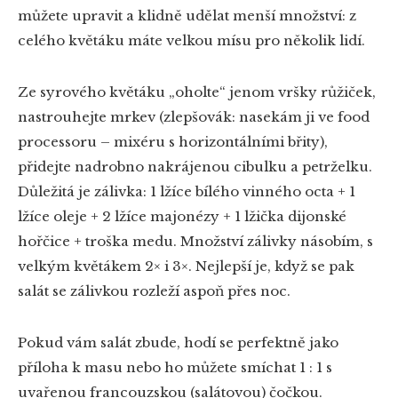
můžete upravit a klidně udělat menší množství: z
celého květáku máte velkou mísu pro několik lidí.
Ze syrového květáku „oholte“ jenom vršky růžiček,
nastrouhejte mrkev (zlepšovák: nasekám ji ve food
processoru – mixéru s horizontálními břity),
přidejte nadrobno nakrájenou cibulku a petrželku.
Důležitá je zálivka: 1 lžíce bílého vinného octa + 1
lžíce oleje + 2 lžíce majonézy + 1 lžička dijonské
hořčice + troška medu. Množství zálivky násobím, s
velkým květákem 2× i 3×. Nejlepší je, když se pak
salát se zálivkou rozleží aspoň přes noc.
Pokud vám salát zbude, hodí se perfektně jako
příloha k masu nebo ho můžete smíchat 1 : 1 s
uvařenou francouzskou (salátovou) čočkou.