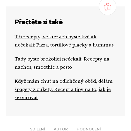
Přečtěte si také
Tři recepty, ve kterých byste květák
nečekali: Pizza, tortillové placky a hummus
Tady byste brokolici nečekali: Recepty na
nachos, smoothie a pesto
Když mám chuť na odlehčený oběd, dělám
špagety z cukety. Recept a tipy na to, jak je
servírovat
SDÍLENÍ
AUTOR
HODNOCENÍ