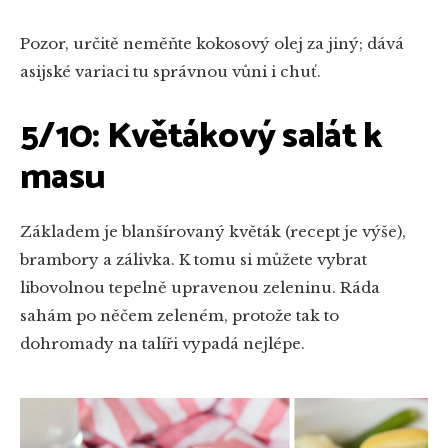
Pozor, určitě neměňte kokosový olej za jiný; dává
asijské variaci tu správnou vůni i chuť.
5/10: Květákový salát k
masu
Základem je blanšírovaný květák (recept je výše),
brambory a zálivka. K tomu si můžete vybrat
libovolnou tepelně upravenou zeleninu. Ráda
sahám po něčem zeleném, protože tak to
dohromady na talíři vypadá nejlépe.