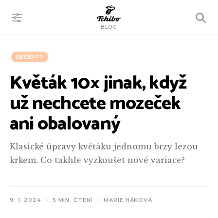
VYHLEDÁVÁNÍ
BLOG
RECEPTY
Květák 10× jinak, když
už nechcete mozeček
ani obalovaný
Klasické úpravy květáku jednomu brzy lezou
krkem. Co takhle vyzkoušet nové variace?
9. 1. 2024
5 MIN. ČTENÍ
MARIE HÁKOVÁ