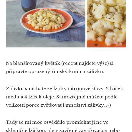
Na blanšírovaný květák (recept najdete výše) si
připravte opražený římský kmín a zálivku.
Zálivku smícháte ze lžičky citronové šťávy, 2 lžiček
medu a 4 lžiček oleje. Samozřejmě můžete podle
velikosti porce zvětšovat i množství zálivky. :-)
Tady se mi moc osvědčilo promíchat ji ne ve
skleničce lžičkou, ale v zavřené zavařovačce nebo