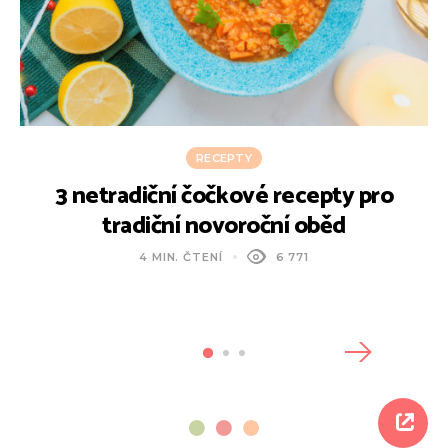
RECEPTY
3 netradiční čočkové recepty pro
R
tradiční novoroční oběd
4 MIN. ČTENÍ
6 771