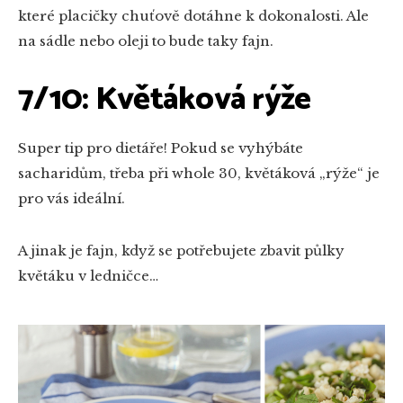
které placičky chuťově dotáhne k dokonalosti. Ale
na sádle nebo oleji to bude taky fajn.
7/10: Květáková rýže
Super tip pro dietáře! Pokud se vyhýbáte
sacharidům, třeba při whole 30, květáková „rýže“ je
pro vás ideální.
A jinak je fajn, když se potřebujete zbavit půlky
květáku v ledničce…