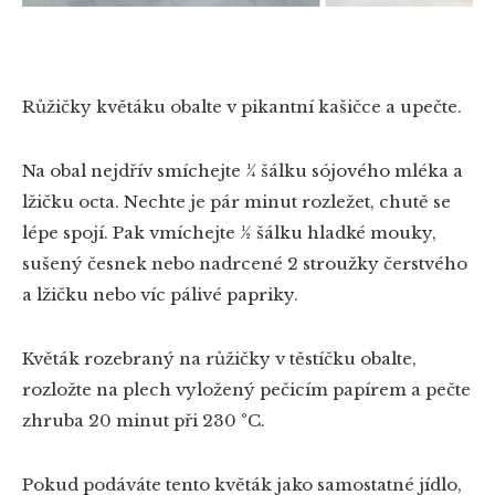
Růžičky květáku obalte v pikantní kašičce a upečte.
Na obal nejdřív smíchejte ¼ šálku sójového mléka a
lžičku octa. Nechte je pár minut rozležet, chutě se
lépe spojí. Pak vmíchejte ½ šálku hladké mouky,
sušený česnek nebo nadrcené 2 stroužky čerstvého
a lžičku nebo víc pálivé papriky.
Květák rozebraný na růžičky v těstíčku obalte,
rozložte na plech vyložený pečicím papírem a pečte
zhruba 20 minut při 230 °C.
Pokud podáváte tento květák jako samostatné jídlo,