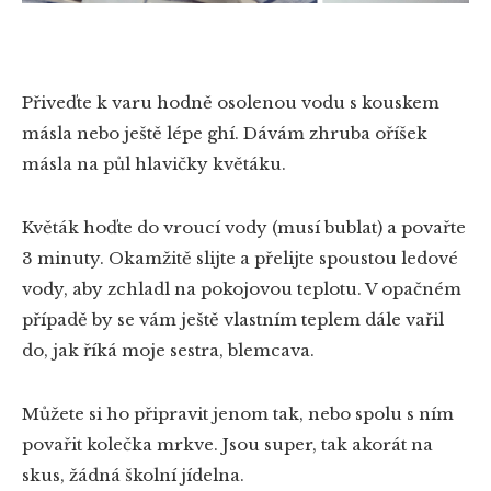
Přiveďte k varu hodně osolenou vodu s kouskem
másla nebo ještě lépe ghí. Dávám zhruba oříšek
másla na půl hlavičky květáku.
Květák hoďte do vroucí vody (musí bublat) a povařte
3 minuty. Okamžitě slijte a přelijte spoustou ledové
vody, aby zchladl na pokojovou teplotu. V opačném
případě by se vám ještě vlastním teplem dále vařil
do, jak říká moje sestra, blemcava.
Můžete si ho připravit jenom tak, nebo spolu s ním
povařit kolečka mrkve. Jsou super, tak akorát na
skus, žádná školní jídelna.