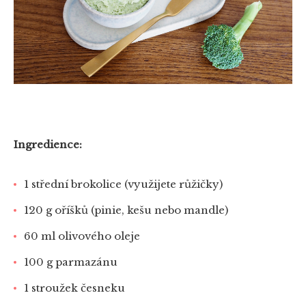
Ingredience:
1 střední brokolice (využijete růžičky)
120 g oříšků (pinie, kešu nebo mandle)
60 ml olivového oleje
100 g parmazánu
1 stroužek česneku