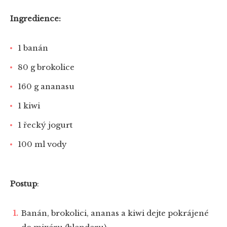
Ingredience:
1 banán
80 g brokolice
160 g ananasu
1 kiwi
1 řecký jogurt
100 ml vody
Postup
:
Banán, brokolici, ananas a kiwi dejte pokrájené