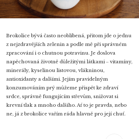
Brokolice bývá často neoblíbená, přitom jde o jednu
z nejzdravějších zelenin a podle mě při správném
zpracování i o chutnou potravinu. Je doslova
napěchovaná životně důležitými látkami ‒ vitamíny,
minerály, kyselinou listovou, vlákninou,
antioxidanty a dalšími. Jejím pravidelným
konzumováním prý můžeme přispět ke zdraví
srdce, správně fungujícím střevům, snižovat si
krevní tlak a mnoho dalšího. Ať to je pravda, nebo
ne, já z brokolice vařím ráda hlavně pro její chuť.