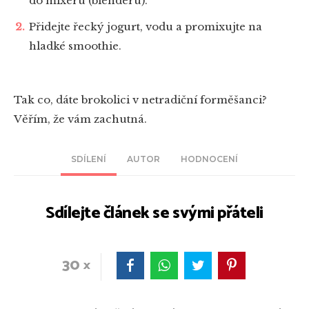
do mixéru (blenderu).
Přidejte řecký jogurt, vodu a promixujte na
hladké smoothie.
Tak co, dáte brokolici v netradiční forměšanci?
Věřím, že vám zachutná.
SDÍLENÍ
AUTOR
HODNOCENÍ
Sdílejte článek se svými přáteli
30