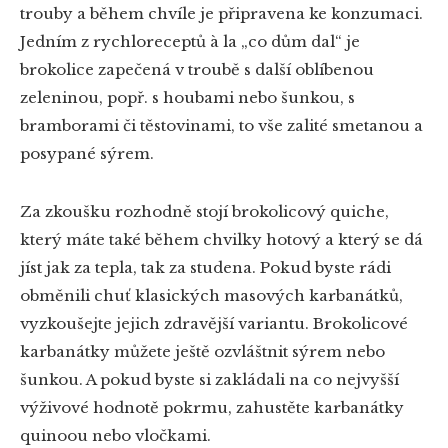
trouby a během chvíle je připravena ke konzumaci.
Jedním z rychloreceptů à la „co dům dal“ je
brokolice zapečená v troubě s další oblíbenou
zeleninou, popř. s houbami nebo šunkou, s
bramborami či těstovinami, to vše zalité smetanou a
posypané sýrem.
Za zkoušku rozhodně stojí brokolicový quiche,
který máte také během chvilky hotový a který se dá
jíst jak za tepla, tak za studena. Pokud byste rádi
obměnili chuť klasických masových karbanátků,
vyzkoušejte jejich zdravější variantu. Brokolicové
karbanátky můžete ještě ozvláštnit sýrem nebo
šunkou. A pokud byste si zakládali na co nejvyšší
výživové hodnotě pokrmu, zahustěte karbanátky
quinoou nebo vločkami.