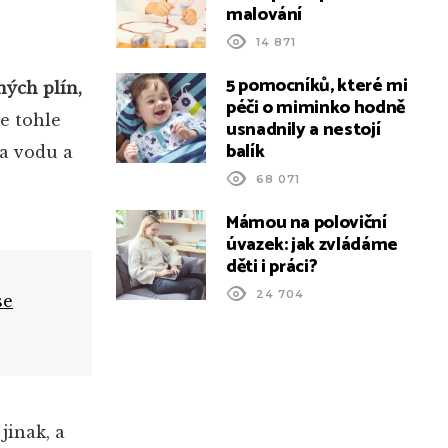
malování
14 871
5 pomocníků, které mi
ných plín,
péči o miminko hodně
e tohle
usnadnily a nestojí
balík
a vodu a
68 071
Mámou na poloviční
úvazek: jak zvládáme
děti i práci?
24 704
se
jinak, a