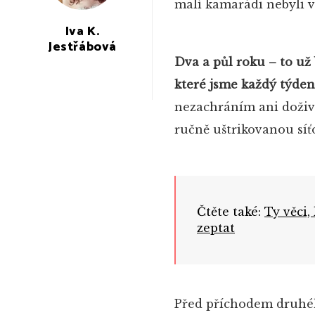
malí kamarádi nebyli v
Iva K.
Jestřábová
Dva a půl roku – to už
které jsme každý týden
nezachráním ani doživ
ručně uštrikovanou sí
Čtěte také:
Ty věci,
zeptat
Před příchodem druhého 