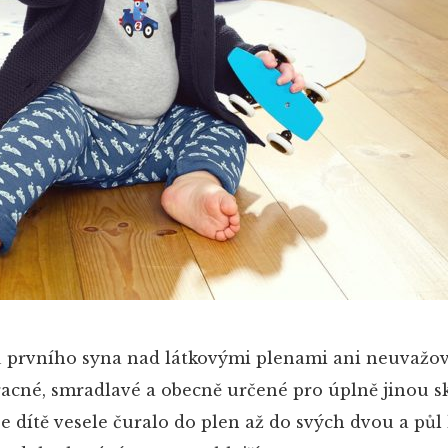
u prvního syna nad látkovými plenami ani neuvažova
racné, smradlavé a obecně určené pro úplně jinou 
e dítě vesele čuralo do plen až do svých dvou a půl 