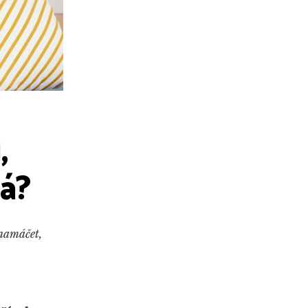
,
ná?
 namáčet,