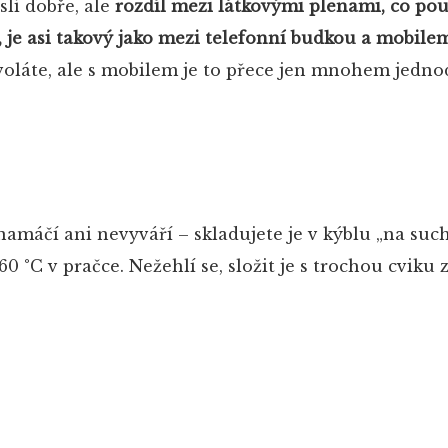
lí dobře, ale
rozdíl mezi látkovými plenami, co pou
 je asi takový jako mezi telefonní budkou a mobile
avoláte, ale s mobilem je to přece jen mnohem jednod
amáčí ani nevyváří – skladujete je v kýblu „na such
 °C v pračce. Nežehlí se, složit je s trochou cviku 