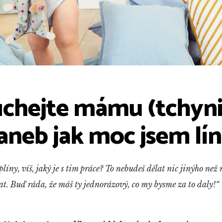
chejte mámu (tchyni
aneb jak moc jsem lí
 plíny, víš, jaký je s tim práce? To nebudeš dělat nic jinýho než
dat. Buď ráda, že máš ty jednorázový, co my bysme za to daly!“