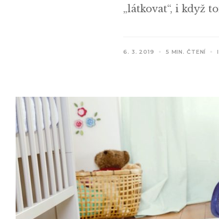
„látkovat“, i když 
6. 3. 2019
5 MIN. ČTENÍ