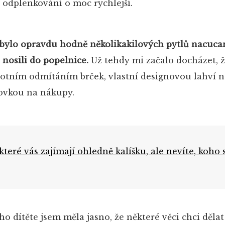
 odplenkování o moc rychlejší.
 bylo opravdu hodně několikakilových pytlů nacuca
 nosili do popelnice.
Už tehdy mi začalo docházet, ž
otním odmítáním brček, vlastní designovou lahví n
ťovkou na nákupy.
 které vás zajímají ohledně kalíšku, ale nevíte, koho 
dítěte jsem měla jasno, že některé věci chci dělat 