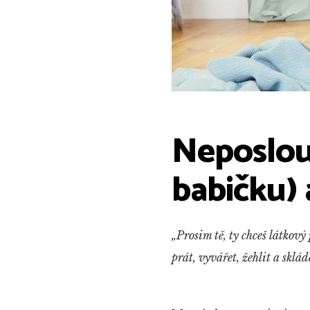
Neposlou
babičku) 
„Prosim tě, ty chceš látkový
prát, vyvářet, žehlit a sklá