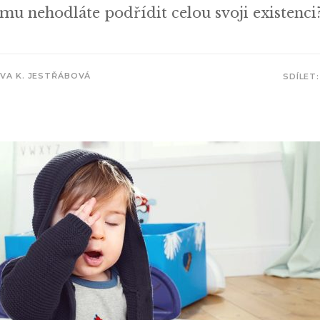
tomu nehodláte podřídit celou svoji existenci
IVA K. JESTŘÁBOVÁ
SDÍLET