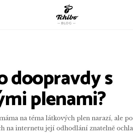
BLOG
to doopravdy s
ými plenami?
máma na téma látkových plen narazí, ale po
h na internetu její odhodlání znatelně ochl