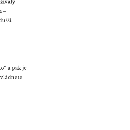
žívaly
m
–
ušší.
o“ a pak je
zvládnete