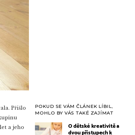
POKUD SE VÁM ČLÁNEK LÍBIL,
la. Přišlo
MOHLO BY VÁS TAKÉ ZAJÍMAT
skupinu
O dětské kreativitě a
let a jeho
dvou přístupech k