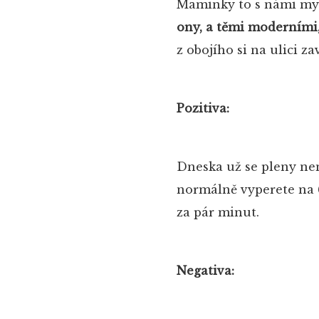
Maminky to s námi mys
ony, a těmi moderními,
z obojího si na ulici z
Pozitiva:
Dneska už se pleny nen
normálně vyperete na 60
za pár minut.
Negativa: