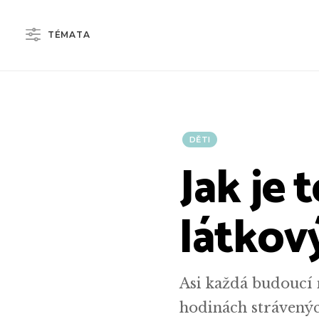
TÉMATA
DĚTI
Jak je 
látkov
Asi každá budoucí 
hodinách strávenýc