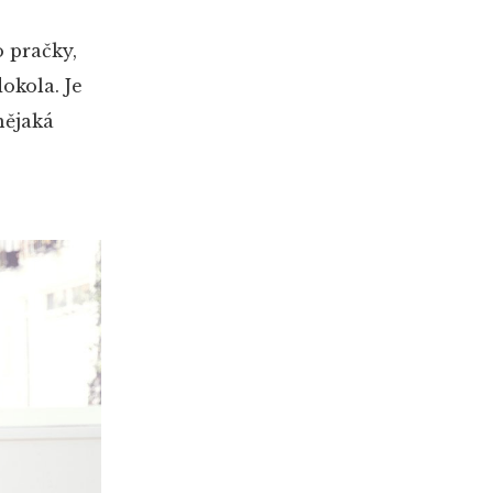
 pračky,
okola. Je
nějaká