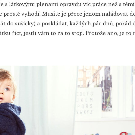
je s látkovými plenami opravdu víc práce než s těmi
e prostě vyhodí. Musíte je přece jenom naládovat do
át do sušičky) a poskládat, každých pár dnů, pořád d
ku říct, jestli vám to za to stojí. Protože ano, je to 