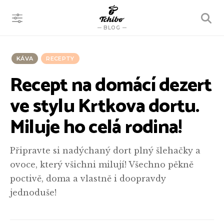
VYHLEDÁVÁNÍ
BLOG
KÁVA
RECEPTY
Recept na domácí dezert
ve stylu Krtkova dortu.
Miluje ho celá rodina!
Připravte si nadýchaný dort plný šlehačky a
ovoce, který všichni milují! Všechno pěkně
poctivě, doma a vlastně i doopravdy
jednoduše!