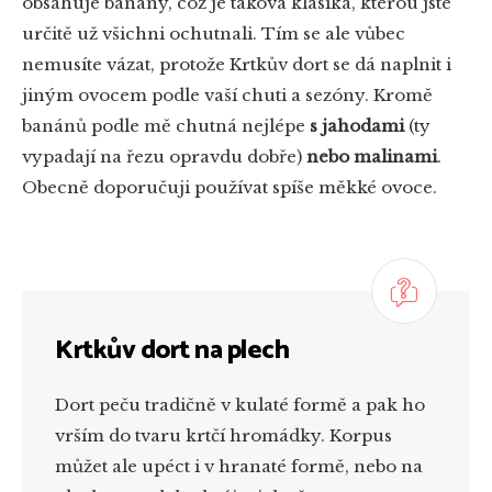
obsahuje banány, což je taková klasika, kterou jste
určitě už všichni ochutnali. Tím se ale vůbec
nemusíte vázat, protože Krtkův dort se dá naplnit i
jiným ovocem podle vaší chuti a sezóny. Kromě
banánů podle mě chutná nejlépe
s jahodami
(ty
vypadají na řezu opravdu dobře)
nebo malinami
.
Obecně doporučuji používat spíše měkké ovoce.
Krtkův dort na plech
Dort peču tradičně v kulaté formě a pak ho
vrším do tvaru krtčí hromádky. Korpus
můžet ale upéct i v hranaté formě, nebo na