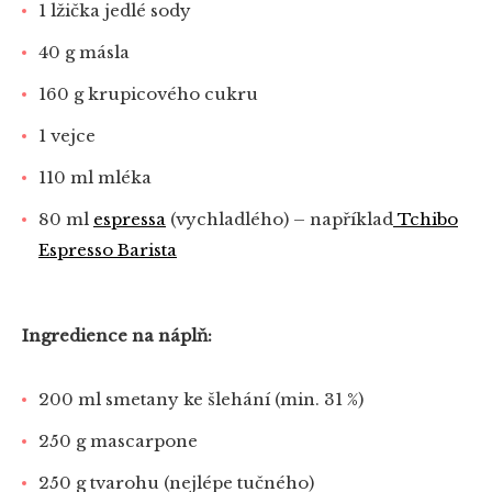
1 lžička jedlé sody
40 g másla
160 g krupicového cukru
1 vejce
110 ml mléka
80 ml
espressa
(vychladlého) – například
Tchibo
Espresso Barista
Ingredience na náplň:
200 ml smetany ke šlehání (min. 31 %)
250 g mascarpone
250 g tvarohu (nejlépe tučného)