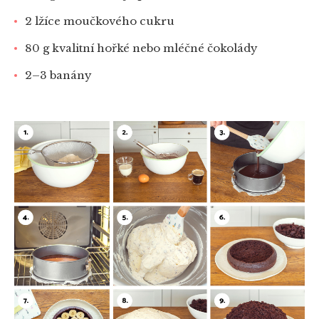
2 lžíce moučkového cukru
80 g kvalitní hořké nebo mléčné čokolády
2–3 banány