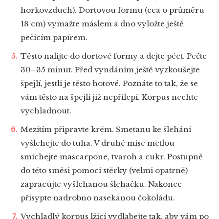
horkovzduch). Dortovou formu (cca o průměru
18 cm) vymažte máslem a dno vyložte ještě
pečicím papírem.
Těsto nalijte do dortové formy a dejte péct. Pečte
30–35 minut. Před vyndáním ještě vyzkoušejte
špejlí, jestli je těsto hotové. Poznáte to tak, že se
vám těsto na špejli již nepřilepí. Korpus nechte
vychladnout.
Mezitím připravte krém. Smetanu ke šlehání
vyšlehejte do tuha. V druhé míse metlou
smíchejte mascarpone, tvaroh a cukr. Postupně
do této směsi pomocí stěrky (velmi opatrně)
zapracujte vyšlehanou šlehačku. Nakonec
přisypte nadrobno nasekanou čokoládu.
Vychladlý korpus lžící vydlabejte tak, aby vám po