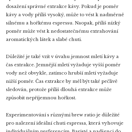
dosažení správné extrakce kávy. Pokud je poměr
kávy a vody příliš vysoký, může to vést k nadměrně
silnému a hořkému espressu. Naopak, příliš nízký
poměr může vést k nedostatečnému extrahování
aromatických látek a slabé chuti.
Důležité je také vzít v úvahu jemnost mletí kávy a
čas extrakce. Jemnější mletí vyžaduje vyšší poměr
vody než obvykle, zatímco hrubší mletí vyžaduje
nižší poměr. Čas extrakce by měl být také pečlivě
sledován, protože příliš dlouhá extrakce může
způsobit nepříjemnou hořkost.
Experimentování s různými brew ratio je důležité
pro nalezení ideální chuti espressa, která vyhovuje
individuálním preferencím. Baristé a nadšenci do