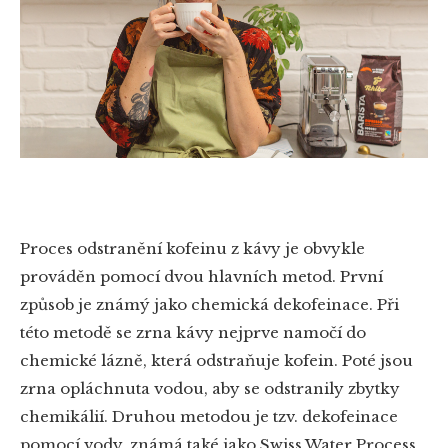
Proces odstranění kofeinu z kávy je obvykle
prováděn pomocí dvou hlavních metod. První
způsob je známý jako chemická dekofeinace. Při
této metodě se zrna kávy nejprve namočí do
chemické lázně, která odstraňuje kofein. Poté jsou
zrna opláchnuta vodou, aby se odstranily zbytky
chemikálií. Druhou metodou je tzv. dekofeinace
pomocí vody, známá také jako Swiss Water Process.