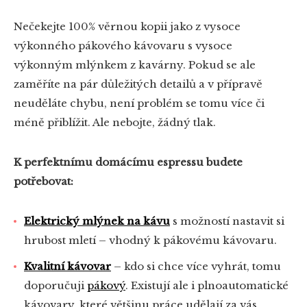
Nečekejte 100% věrnou kopii jako z vysoce
výkonného pákového kávovaru s vysoce
výkonným mlýnkem z kavárny. Pokud se ale
zaměříte na pár důležitých detailů a v přípravě
neuděláte chybu, není problém se tomu více či
méně přiblížit. Ale nebojte, žádný tlak.
K perfektnímu domácímu espressu budete
potřebovat:
Elektrický mlýnek na kávu
s možností nastavit si
hrubost mletí – vhodný k pákovému kávovaru.
Kvalitní kávovar
– kdo si chce více vyhrát, tomu
doporučuji
pákový
. Existují ale i plnoautomatické
kávovary, které většinu práce udělají za vás.