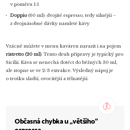
v poměru 1:1
Doppio
(60 ml): dvojité espresso, tedy silnější –
z dvojnásobné dávky namleté kávy
Vzácně můžete v menu kaváren narazit i na pojem
ristretto (20 ml)
. Tento druh přípravy je typický pro
Sicílii. Káva se nenechá dotéct do běžných 30 ml,
ale stopne se ve 2/3 extrakce. Výsledný nápoj je
o trošku sladší, ovocitější a tělnatější.
Občasná chybka u „většího“