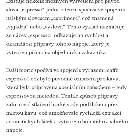
Existuje několik možných vysvětlení pro původ
slova „espresso“. Jedna z teorií spočívá ve spojení s
italským slovesem „esprimere“, což znamená
„vyjádřit“ nebo „vyslovit“. Tento výklad naznačuje,
že název „espresso“ odkazuje na rychlost a
okamžitost přípravy tohoto nápoje, který je
vytvořen přímo na objednávku zákazníka.
Další teorie spočívá ve spojení s výrazem „caffè
espresso“, což bylo původně označení pro kávu,
která byla připravena speciálním způsobem – tedy
espressovou metodou. Tenhle způsob přípravy
zahrnoval stlačení horké vody pod tlakem přes
mletou kávu, což umožňovalo rychlejší extrakci
aromatických látek a vytvoření bohatého a silného
nápoje.