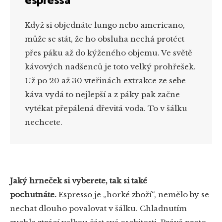
espressa
Když si objednáte lungo nebo americano,
může se stát, že ho obsluha nechá protéct
přes páku až do kýženého objemu. Ve světě
kávových nadšenců je toto velký prohřešek.
Už po 20 až 30 vteřinách extrakce ze sebe
káva vydá to nejlepší a z páky pak začne
vytékat přepálená dřevitá voda. To v šálku
nechcete.
Jaký hrneček si vyberete, tak si také
pochutnáte.
Espresso je „horké zboží“, nemělo by se
nechat dlouho povalovat v šálku. Chladnutím