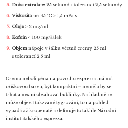
Doba extrakce:
25 sekund s tolerancí 2,5 sekundy
Viskozita
při 45 °C > 1,5 mPa·s
Oleje
> 2 mg/ml
Kofein
< 100 mg/šálek
Objem
nápoje v šálku včetně cremy 25 ml
s tolerancí 2,5 ml
Crema neboli pěna na povrchu espressa má mít
oříškovou barvu, být kompaktní – neměla by se
trhat a nesmí obsahovat bublinky. Na hladině se
může objevit takzvané tygrování, to na pohled
vypadá až kropenatě a definuje to takhle Národní
institut italského espressa.