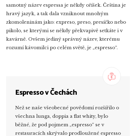
samotný název espressa je někdy oříšek. Čeština je
hravý jazyk, a tak dala vzniknout mnohým
zkomoleninám jako: expreso, preso, presíčko nebo
pikolo, se kterými se někdy překvapivě setkáte i v
kavárně. Ovšem jediný správný název, kterému
rozumí kávomilci po celém světě, je „espresso“.
Espresso v Čechách
Než se naše všeobecné povědomí rozšířilo o
všechna lunga, doppia a flat whity, bylo
běžné, že pod pojmem „espresso“ se v
restauracích skrývalo prodloužené espresso