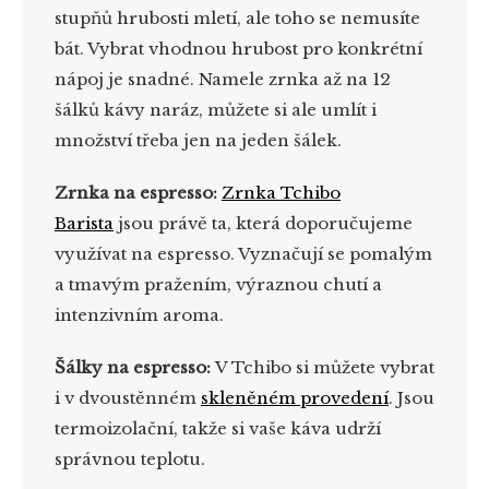
stupňů hrubosti mletí, ale toho se nemusíte
bát. Vybrat vhodnou hrubost pro konkrétní
nápoj je snadné. Namele zrnka až na 12
šálků kávy naráz, můžete si ale umlít i
množství třeba jen na jeden šálek.
Zrnka na espresso:
Zrnka Tchibo
Barista
jsou právě ta, která doporučujeme
využívat na espresso. Vyznačují se pomalým
a tmavým pražením, výraznou chutí a
intenzivním aroma.
Šálky na espresso:
V Tchibo si můžete vybrat
i v dvoustěnném
skleněném provedení
. Jsou
termoizolační, takže si vaše káva udrží
správnou teplotu.