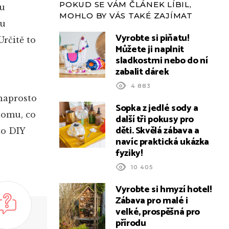
POKUD SE VÁM ČLÁNEK LÍBIL,
ou
MOHLO BY VÁS TAKÉ ZAJÍMAT
tu
Vyrobte si piňatu!
Určitě to
Můžete ji naplnit
sladkostmi nebo do ní
zabalit dárek
4 883
 naprosto
Sopka z jedlé sody a
tomu, co
další tři pokusy pro
děti. Skvělá zábava a
to DIY
navíc praktická ukázka
fyziky!
10 405
Vyrobte si hmyzí hotel!
Zábava pro malé i
velké, prospěšná pro
přírodu