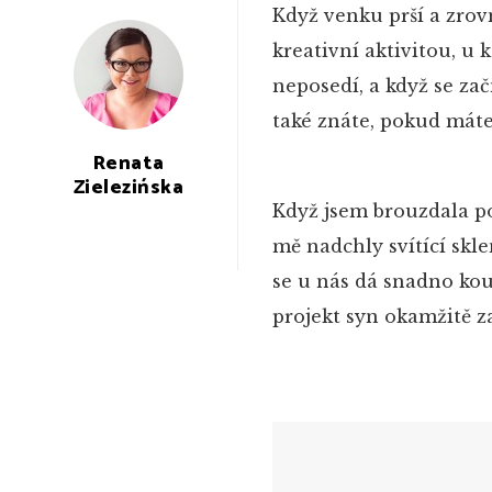
Když venku prší a zrov
kreativní aktivitou, u
neposedí, a když se zač
také znáte, pokud máte
Renata
Zielezińska
Když jsem brouzdala po
mě nadchly svítící skl
se u nás dá snadno kou
projekt syn okamžitě za