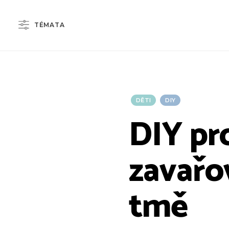
TÉMATA
DĚTI
DIY
DIY pro
zavařov
tmě