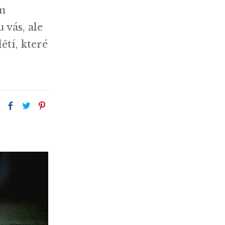
em
 vás, ale
ětí, které
: