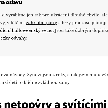
na oslavu
y si vyrábíme jen tak pro ukrácení dlouhé chvíle, ale
vy, v létě na
zahradní párty
a brzy jimi zase plánuji
adiční halloweenský večer.
Jsou také dobrým doplň
tezky odvahy.
s dva návody. Synovi jsou 4 roky, a tak jsem mu u vý
arší děti to klidně zvládnou samy.
s netopýry a svítícími