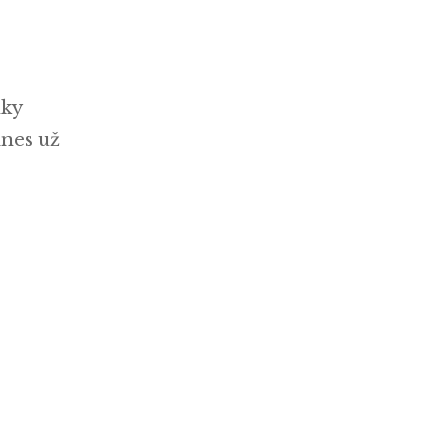
nky
dnes už