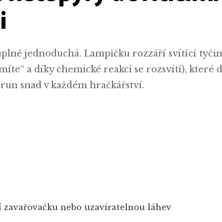
i
úplně jednoduchá. Lampičku rozzáří svítící tyči
omíte“ a díky chemické reakci se rozsvítí), které 
orun snad v každém hračkářství.
í zavařovačku nebo uzavíratelnou láhev