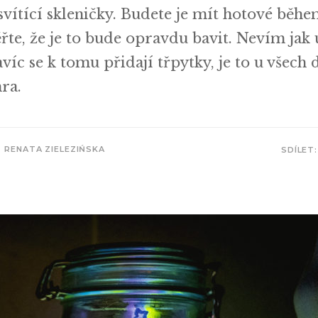
svítící skleničky. Budete je mít hotové běh
řte, že je to bude opravdu bavit. Nevím jak u
víc se k tomu přidají třpytky, je to u všech d
ra.
RENATA ZIELEZIŃSKA
SDÍLET