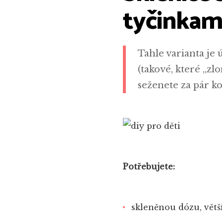
tyčinkam
Tahle varianta je 
(takové, které „zl
seženete za pár k
Potřebujete:
skleněnou dózu, větš