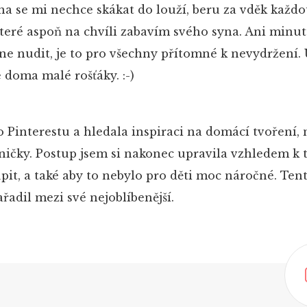
na se mi nechce skákat do louží, beru za vděk každ
 které aspoň na chvíli zabavím svého syna. Ani minu
ne nudit, je to pro všechny přítomné k nevydržení. 
 doma malé rošťáky. :-)
 Pinterestu a hledala inspiraci na domácí tvoření,
eničky. Postup jsem si nakonec upravila vzhledem k 
pit, a také aby to nebylo pro děti moc náročné. Ten
řadil mezi své nejoblíbenější.