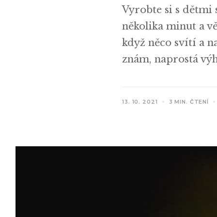
Vyrobte si s dětmi 
několika minut a vě
když něco svítí a na
znám, naprostá výh
13. 10. 2021
3 MIN. ČTENÍ