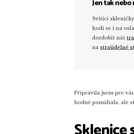
Jen tak nebo 
Svítící skleničk
hodí se i na osla
dozdobit náš
tr
na
strašidelné s
Připravila jsem pro vá
hodně pomáhala, ale st
Sklenice 