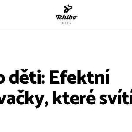
BLOG
 děti: Efektní
ačky, které svít