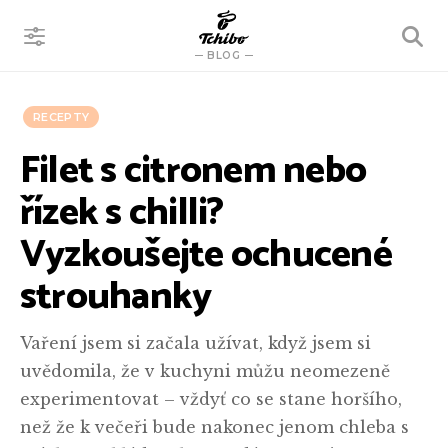
VYHLEDÁVÁNÍ
BLOG
RECEPTY
Filet s citronem nebo
řízek s chilli?
Vyzkoušejte ochucené
strouhanky
Vaření jsem si začala užívat, když jsem si
uvědomila, že v kuchyni můžu neomezeně
experimentovat – vždyť co se stane horšího,
než že k večeři bude nakonec jenom chleba s