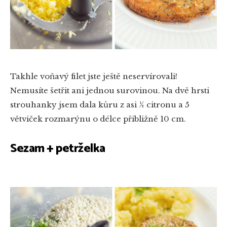
Takhle voňavý filet jste ještě neservírovali!
Nemusíte šetřit ani jednou surovinou. Na dvě hrsti
strouhanky jsem dala kůru z asi ½ citronu a 5
větviček rozmarýnu o délce přibližně 10 cm.
Sezam + petrželka