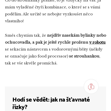
Co do strouhanky přidáte, to je vždycky na vás. Já
mám vyladěné čtyři kombinace, o které se s vámi
podělím. Ale určitě se nebojte vyzkoušet něco
vlastního!
Směs chystám tak, že
nejdřív nasekám bylinky nebo
ochucovadla, a pak je ještě rychle proženu
v robotu
se sekacím nástavcem s vodorovnými břity (někdy
se označuje jako food processor)
se strouhankou
,
tak se vše skvěle promíchá.
Hodí se vědět: jak na šťavnaté
řízky?