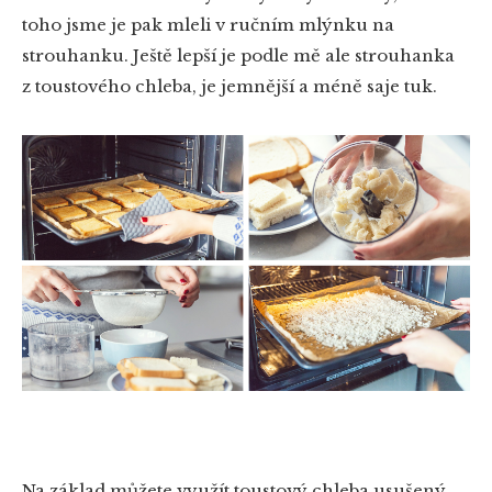
toho jsme je pak mleli v ručním mlýnku na
strouhanku. Ještě lepší je podle mě ale strouhanka
z toustového chleba, je jemnější a méně saje tuk.
Na základ můžete využít toustový chleba usušený