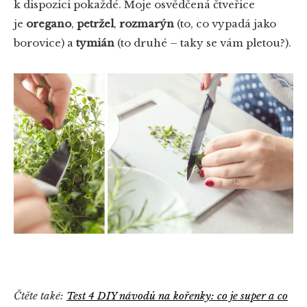
k dispozici pokaždé. Moje osvědčená čtveřice
je
oregano
,
petržel
,
rozmarýn
(to, co vypadá jako
borovice) a
tymián
(to druhé – taky se vám pletou?).
Čtěte také:
Test 4 DIY návodů na kořenky: co je super a co