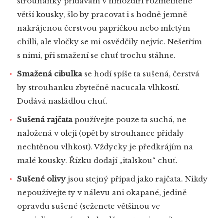
strouhanky přidávám v hmoždíři rozmělněné
větší kousky, šlo by pracovat i s hodně jemně
nakrájenou čerstvou papričkou nebo mletým
chilli, ale vločky se mi osvědčily nejvíc. Nešetřím
s nimi, při smažení se chuť trochu stáhne.
Smažená cibulka
se hodí spíše ta sušená, čerstvá
by strouhanku zbytečně nacucala vlhkostí.
Dodává nasládlou chuť.
Sušená rajčata
používejte pouze ta suchá, ne
naložená v oleji (opět by strouhance přidaly
nechtěnou vlhkost). Vždycky je předkrájím na
malé kousky. Řízku dodají „italskou“ chuť.
Sušené olivy
jsou stejný případ jako rajčata. Nikdy
nepoužívejte ty v nálevu ani okapané, jedině
opravdu sušené (seženete většinou ve