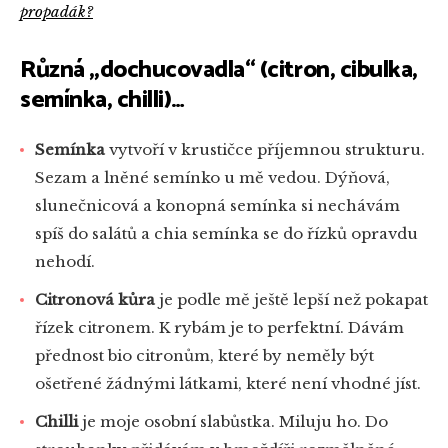
propadák?
Různá „dochucovadla“ (citron, cibulka,
semínka, chilli)…
Semínka
vytvoří v krustičce příjemnou strukturu.
Sezam a lněné semínko u mě vedou. Dýňová,
slunečnicová a konopná semínka si nechávám
spíš do salátů a chia semínka se do řízků opravdu
nehodí.
Citronová kůra
je podle mě ještě lepší než pokapat
řízek citronem. K rybám je to perfektní. Dávám
přednost bio citronům, které by neměly být
ošetřené žádnými látkami, které není vhodné jíst.
Chilli
je moje osobní slabůstka. Miluju ho. Do