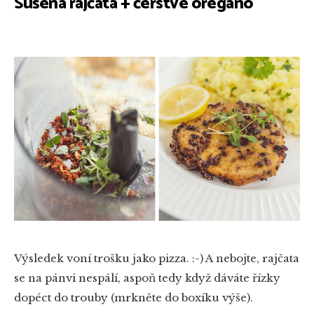
Sušená rajčata + čerstvé oregano
Výsledek voní trošku jako pizza. :-) A nebojte, rajčata
se na pánvi nespálí, aspoň tedy když dáváte řízky
dopéct do trouby (mrkněte do boxíku výše).