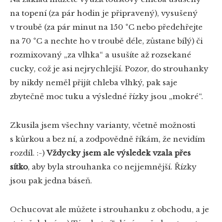
na topení (za pár hodin je připravený), vysušený
v troubě (za pár minut na 150 °C nebo předehřejte
na 70 °C a nechte ho v troubě déle, zůstane bílý) či
rozmixovaný „za vlhka“ a usušíte až rozsekané
cucky, což je asi nejrychlejší. Pozor, do strouhanky
by nikdy neměl přijít chleba vlhký, pak saje
zbytečně moc tuku a výsledné řízky jsou „mokré“.
Zkusila jsem všechny varianty, včetně možnosti
s kůrkou a bez ní, a zodpovědně říkám, že nevidím
rozdíl. :-)
Vždycky jsem ale výsledek vzala přes
sítko
, aby byla strouhanka co nejjemnější. Řízky
jsou pak jedna báseň.
Ochucovat ale můžete i strouhanku z obchodu, a je