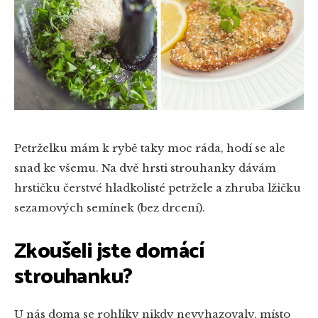
Petrželku mám k rybě taky moc ráda, hodí se ale
snad ke všemu. Na dvě hrsti strouhanky dávám
hrstičku čerstvé hladkolisté petržele a zhruba lžičku
sezamových semínek (bez drcení).
Zkoušeli jste domácí
strouhanku?
U nás doma se rohlíky nikdy nevyhazovaly, místo