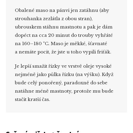
Obalené maso na pánvi jen zatáhnu (aby
strouhanka zezlátla z obou stran),
ubrouskem stáhnu mastnotu a pak je dám
dopéct na cca 20 minut do trouby vyhřáté
na 160–180 °C. Maso je měkké, šťavnaté
a nemáte pocit, že jste u toho vypili friťák.
Je lepší smažit řízky ve vrstvě oleje vysoké
nejméně jako půlka řízku (na výšku). Když
bude celý ponořený, paradoxně do sebe
natáhne méně mastnoty, protože mu bude
stačit kratší čas.