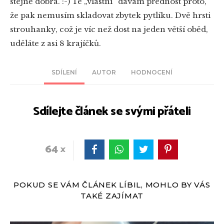
stejně dobrá. :-) Té „vlastní“ dávám přednost proto,
že pak nemusím skladovat zbytek pytlíku. Dvě hrsti
strouhanky, což je víc než dost na jeden větší oběd,
uděláte z asi 8 krajíčků.
SDÍLENÍ
AUTOR
HODNOCENÍ
Sdílejte článek se svými přáteli
64
POKUD SE VÁM ČLÁNEK LÍBIL, MOHLO BY VÁS
TAKÉ ZAJÍMAT