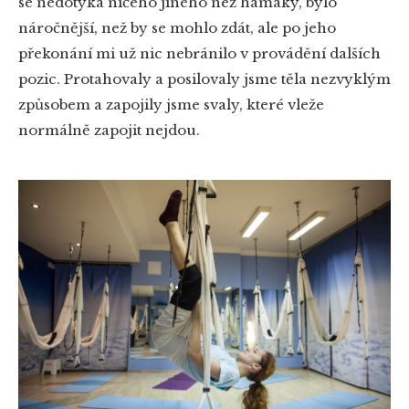
se nedotýká ničeho jiného než hamaky, bylo
náročnější, než by se mohlo zdát, ale po jeho
překonání mi už nic nebránilo v provádění dalších
pozic. Protahovaly a posilovaly jsme těla nezvyklým
způsobem a zapojily jsme svaly, které vleže
normálně zapojit nejdou.