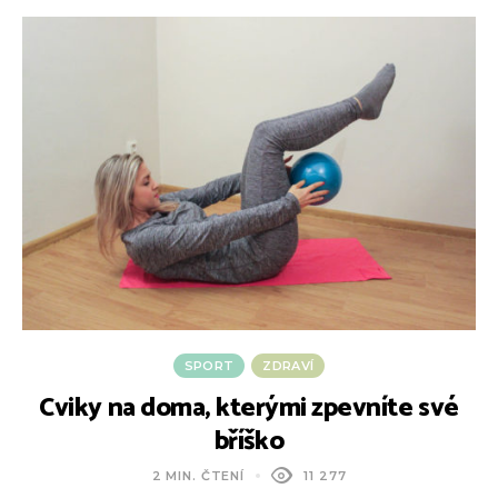
SPORT
ZDRAVÍ
Cviky na doma, kterými zpevníte své
J
bříško
2 MIN. ČTENÍ
11 277