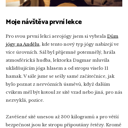
Moje návštěva první lekce
Pro svou první lekci aerojógy jsem si vybrala
Dům
jógy na Andělu
, kde tento nový typ jógy nabízejí ve
více úrovních. Sál byl příjemně potemnělý, hrála
atmosférická hudba, lektorka Dagmar mluvila
uklidňujícím jóga hlasem a od stropu viselo 11
hamak. V sále jsme se sešly samé začátečnice, jak
bylo poznat z nervózních úsměvů, když dalším
cvikem měl být kotoul ze sítě vzad nebo jiná, pro nás
nezvyklá, pozice.
Zavěšené sítě unesou až 300 kilogramů a pro větší
bezpečnost jsou ke stropu připoutány řetězy. Kromě