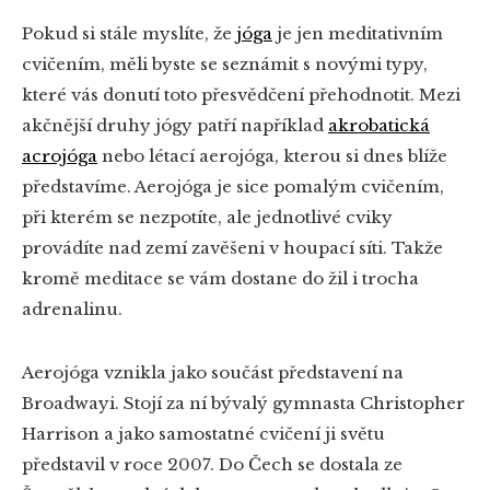
Pokud si stále myslíte, že
jóga
je jen meditativním
cvičením, měli byste se seznámit s novými typy,
které vás donutí toto přesvědčení přehodnotit. Mezi
akčnější druhy jógy patří například
akrobatická
acrojóga
nebo létací aerojóga, kterou si dnes blíže
představíme. Aerojóga je sice pomalým cvičením,
při kterém se nezpotíte, ale jednotlivé cviky
provádíte nad zemí zavěšeni v houpací síti. Takže
kromě meditace se vám dostane do žil i trocha
adrenalinu.
Aerojóga vznikla jako součást představení na
Broadwayi. Stojí za ní bývalý gymnasta Christopher
Harrison a jako samostatné cvičení ji světu
představil v roce 2007. Do Čech se dostala ze