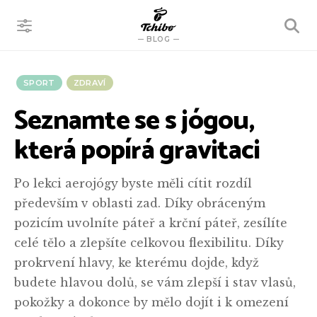
VYHLEDÁVÁNÍ
BLOG
SPORT
ZDRAVÍ
Seznamte se s jógou,
která popírá gravitaci
Po lekci aerojógy byste měli cítit rozdíl
především v oblasti zad. Díky obráceným
pozicím uvolníte páteř a krční páteř, zesílíte
celé tělo a zlepšíte celkovou flexibilitu. Díky
prokrvení hlavy, ke kterému dojde, když
budete hlavou dolů, se vám zlepší i stav vlasů,
pokožky a dokonce by mělo dojít i k omezení