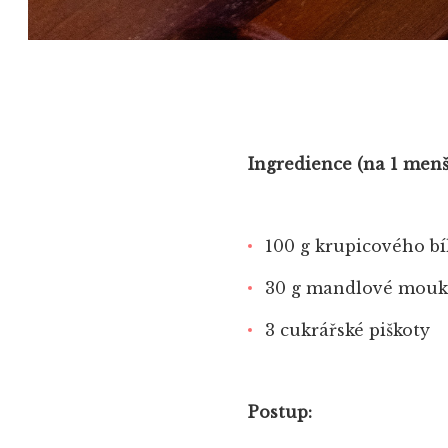
Ingredience (na 1 menš
100 g krupicového b
30 g mandlové mouk
3 cukrářské piškoty
Postup: