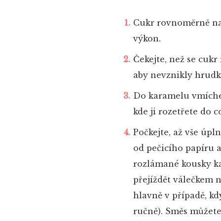
Cukr rovnoměrně nas
výkon.
Čekejte, než se cukr
aby nevznikly hrudk
Do karamelu vmíchej
kde ji rozetřete do 
Počkejte, až vše úp
od pečicího papíru a
rozlámané kousky ka
přejíždět válečkem n
hlavně v případě, kd
ručně). Směs můžete 