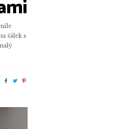
ami
mile
a šálek s
onalý
: