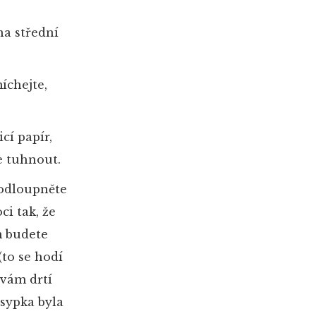
na střední
íchejte,
cí papír,
le tuhnout.
 odloupněte
i tak, že
m budete
(to se hodí
 vám drtí
osypka byla