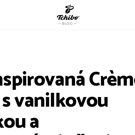
BLOG
nspirovaná Crèm
 s vanilkovou
kou a