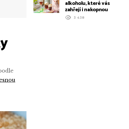
alkoholu, které vás
zahřejí i nakopnou
3 438
ky
podle
esnou