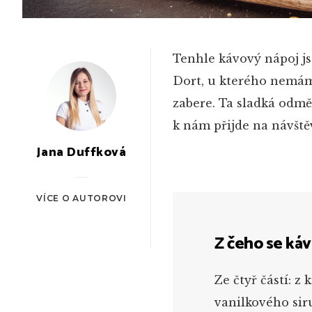
Tenhle kávový nápoj jse
Dort, u kterého nemám 
zabere. Ta sladká odměn
k nám přijde na návště
Jana Duffková
VÍCE O AUTOROVI
Z čeho se káv
Ze čtyř částí: 
vanilkového sir