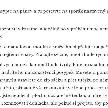
ypte na pánev a tu postavte na sporák nastavený 
 rozpustí v karamel a ideálně ho v průběhu moc nem
y.
te mandlovou mouku a směs ihned přelijte na peči
co nejtenčí vrstvy. Pracujte svižně, hmota bude rych
lně vychladne a karamel bude tvrdý. Poté ho snadno
 nadrťte ho na konzistenci posypek. Můžete si pomoc
ramelu uzavřete do zip sáčku a přes utěrku po ně
a těsto, případně vše rozmixujte ve food procesoru 
y jste neudělali plochu dostatečně tenkou a hůře se
rozmixovat i dohladka, ale pokud si přejete, aby p