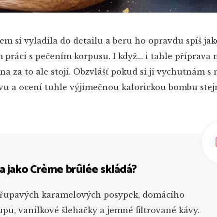
m si vyladila do detailu a beru ho opravdu spíš jak
práci s pečením korpusu. I když… i tahle příprava 
a za to ale stojí. Obzvlášť pokud si ji vychutnám s
vu a ocení tuhle výjimečnou kalorickou bombu stejn
a jako Crème brûlée skládá?
z křupavých karamelových posypek, domácího
upu, vanilkové šlehačky a jemné filtrované kávy.