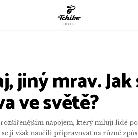
BLOG
aj, jiný mrav. Jak
va ve světě?
jrozšířenějším nápojem, který milují lidé p
 se ji však naučili připravovat na různé způs