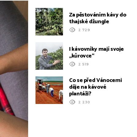
Za pěstováním kávy do
thajské džungle
2 729
I kávovníky mají svoje
„kůrovce“
2 519
Co se před Vánocemi
děje na kávové
plantáži?
2 230