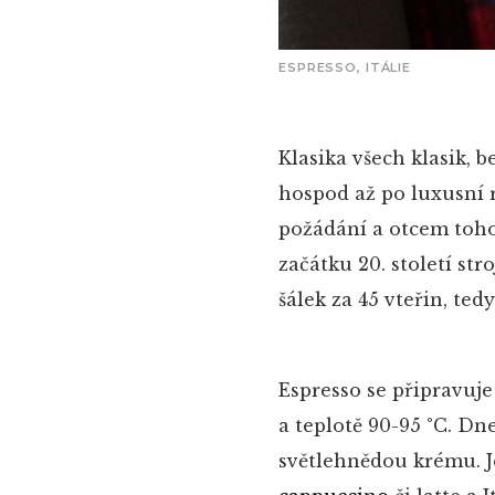
ESPRESSO, ITÁLIE
Klasika všech klasik, 
hospod až po luxusní 
požádání
a otcem toho
začátku 20. století st
šálek za 45 vteřin, ted
Espresso se připravuje
a teplotě 90-95 °C. Dn
světlehnědou krému. J