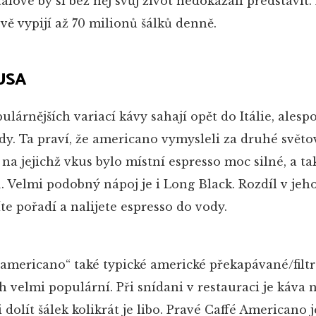
Italové by si bez něj svůj život nedokázali představit.
ě vypijí až 70 milionů šálků denně.
 USA
lárnějších variací kávy sahají opět do Itálie, alesp
y. Ta praví, že americano vymysleli za druhé světo
, na jejichž vkus bylo místní espresso moc silné, a tak
 Velmi podobný nápoj je i Long Black. Rozdíl v jeh
te pořadí a nalijete espresso do vody.
 „americano“ také typické americké překapávané/filt
ch velmi populární. Při snídani v restauraci je káva 
 dolít šálek kolikrát je libo. Pravé Caffé Americano 