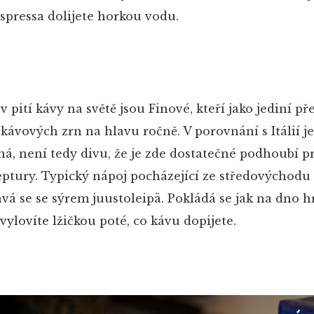
spressa dolijete horkou vodu.
 pití kávy na světě jsou Finové, kteří jako jediní př
kávových zrn na hlavu ročně. V porovnání s Itálií je
, není tedy divu, že je zde dostatečné podhoubí p
eptury. Typický nápoj pocházející ze středovýchodu
vá se se sýrem juustoleipä. Pokládá se jak na dno h
vylovíte lžičkou poté, co kávu dopijete.