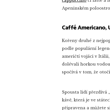
cappuccino
či latte a 
Apeninském poloostrov
Caffé Americano,
Kořeny druhé z nejpopu
podle populární legend
američtí vojáci v Itálii
dolévali horkou vodou.
spočívá v tom, že otočí
Spousta lidí přezdívá
kávě, která je ve státe
připravena a můžete si