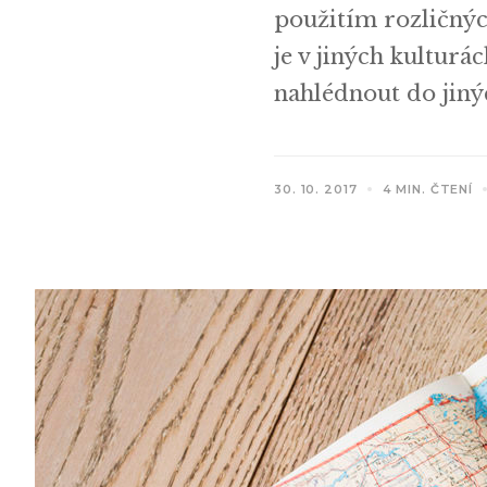
použitím rozličnýc
je v jiných kultur
nahlédnout do jinýc
30. 10. 2017
4 MIN. ČTENÍ