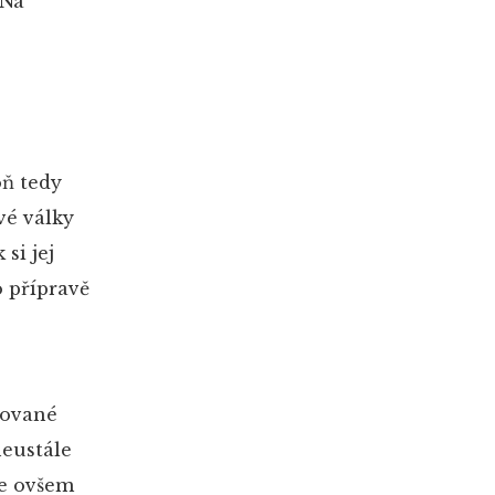
 Na
oň tedy
vé války
 si jej
o přípravě
rované
neustále
je ovšem