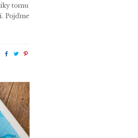
díky tomu
í. Pojďme
: