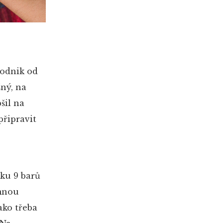
podnik od
šný, na
šil na
připravit
aku 9 barů
emnou
ako třeba