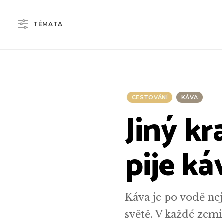
TÉMATA
CESTOVÁNÍ
KÁVA
Jiný kr
pije ká
Káva je po vodě ne
světě. V každé zemi