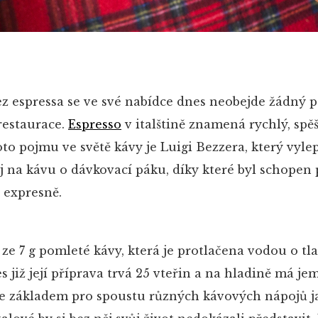
bez espressa se ve své nabídce dnes neobejde žádný 
restaurace.
Espresso
v italštině znamená
rychlý, spě
to pojmu ve světě kávy je Luigi Bezzera, který vylep
roj na kávu o dávkovací páku, díky které byl schopen 
y expresně.
 ze 7 g pomleté kávy, která je protlačena vodou o tl
es již její příprava trvá 25 vteřin a na hladině má j
e základem pro spoustu různých kávových nápojů j