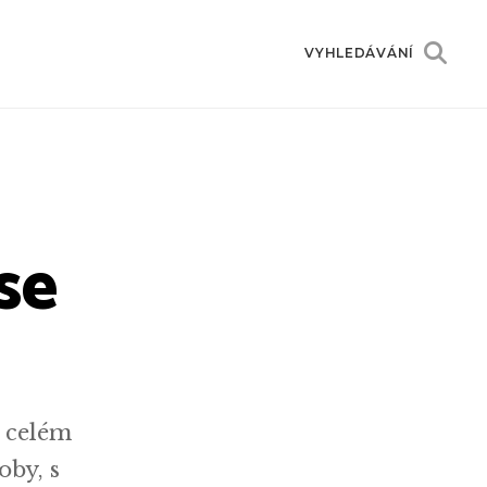
VYHLEDÁVÁNÍ
 se
o celém
oby, s