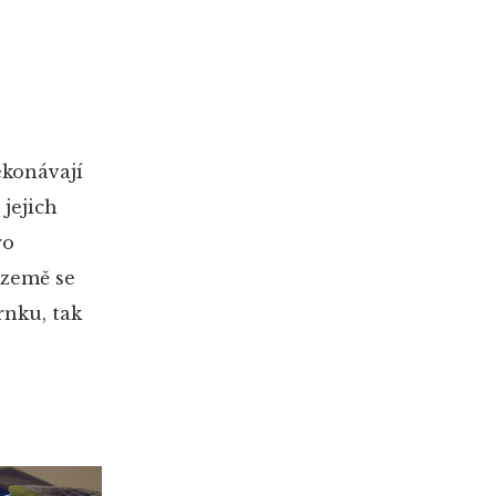
ekonávají
 jejich
ro
 země se
rnku, tak