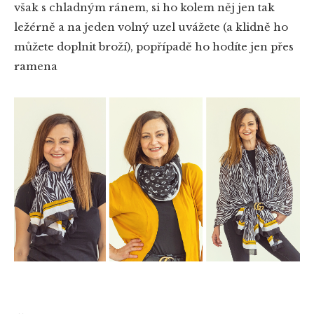
však s chladným ránem, si ho kolem něj jen tak
ležérně a na jeden volný uzel uvážete (a klidně ho
můžete doplnit broží), popřípadě ho hodíte jen přes
ramena