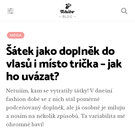
VYHLEDÁVÁNÍ
BLOG
MÓDA
Šátek jako doplněk do
vlasů i místo trička – jak
ho uvázat?
Netuším, kam se vytratily šátky! V dnešní
fashion době se z nich stal poměrně
podceňovaný doplněk, ale já osobně je miluju
a nosím na několik způsobů. Ta variabilita mě
ohromně baví!