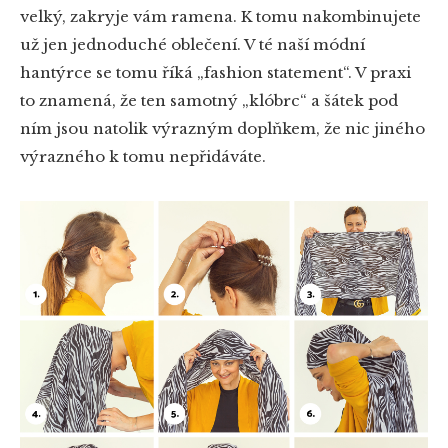
velký, zakryje vám ramena. K tomu nakombinujete
už jen jednoduché oblečení. V té naší módní
hantýrce se tomu říká „fashion statement“. V praxi
to znamená, že ten samotný „klóbrc“ a šátek pod
ním jsou natolik výrazným doplňkem, že nic jiného
výrazného k tomu nepřidáváte.