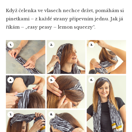
Když čelenka ve vlasech nechce držet, pomáhám si
pinetkami – z každé strany připevním jednu. Jak já
říkám – „easy peasy – lemon squeezy“.