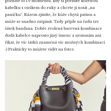
poznáte to i v momentu, kdy si pořídíte koženou
kabelku s ouškem do ruky a chcete ji nosit „na
paničku“. Rázem zjistíte, že kůže chytá patinu a
může se snadno zašpinit. Tady přijde na řadu tzv.
šátek bandana. Dobře zvolená barevná kombinace
dodá kabelce naprosto jiný šmrnc a nemusím ani
říkat, že víc šátků znamená víc možných kombinací
:) Prakticky to můžete vidět na fotce.