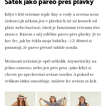
Šátek jako pareo přes plavky
Když v létě trávíme teplé dny u vody a zrovna není
žádoucí jít někam jen v plavkách (ať už kousek od
pláže nebo bazénu), šátek je famózním řešením této
situace. Rázem z něj uděláte pareo přes plavky. Je to
hrc frc, jak by řekla moje babička :-) Z dětství si
pamatuji, že pareo přesně takhle nosila.
Možností uvázání je opět několik. Asymetricky na
jedno rameno, nebo jen přes prsa ‒jako když si
chcete po sprchování uvázat osušku. A pokud to
velikost šátku umožňuje, můžete ho uvázat za krk.