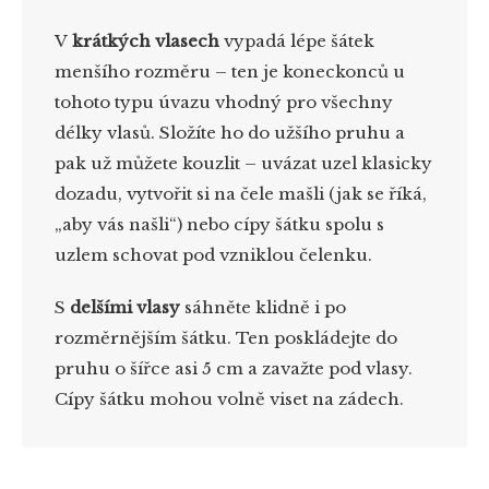
V
krátkých vlasech
vypadá lépe šátek
menšího rozměru – ten je koneckonců u
tohoto typu úvazu vhodný pro všechny
délky vlasů. Složíte ho do užšího pruhu a
pak už můžete kouzlit – uvázat uzel klasicky
dozadu, vytvořit si na čele mašli (jak se říká,
„aby vás našli“) nebo cípy šátku spolu s
uzlem schovat pod vzniklou čelenku.
S
delšími vlasy
sáhněte klidně i po
rozměrnějším šátku. Ten poskládejte do
pruhu o šířce asi 5 cm a zavažte pod vlasy.
Cípy šátku mohou volně viset na zádech.