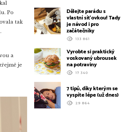
kal
Dělejte parádu s
lu. Po
vlastní síťovkou! Tady
ovala tak
je návod i pro
začátečníky
.
133 861
Vyrobte si praktický
avou a
voskovaný ubrousek
na potraviny
zřejmě je
17 340
7 tipů, díky kterým se
vyspíte lépe (už dnes)
29 864