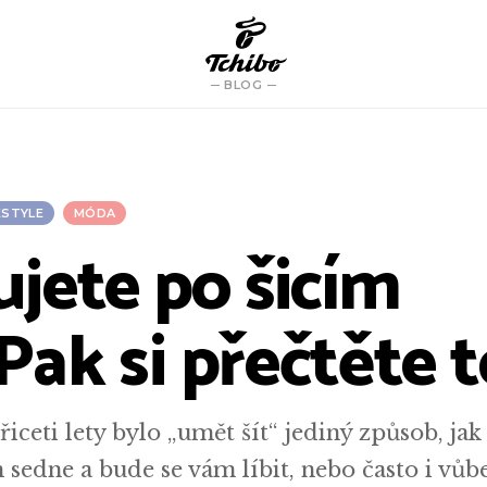
BLOG
ESTYLE
MÓDA
jete po šicím
 Pak si přečtěte 
řiceti lety bylo „umět šít“ jediný způsob, jak
 sedne a bude se vám líbit, nebo často i vůb