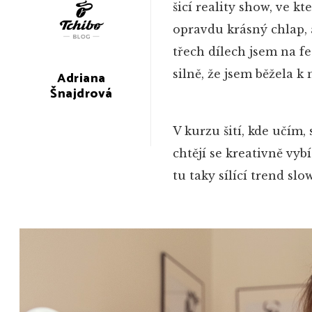
šicí reality show, ve k
opravdu krásný chlap, a
třech dílech jsem na f
silně, že jsem běžela k 
Adriana
Šnajdrová
V kurzu šití, kde učím,
chtějí se kreativně vy
tu taky sílící trend s