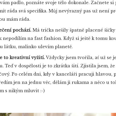
 vám padlo, poznáte svoje tělo dokonale. Začnete si
mít ráda svá specifika. Můj nevýrazný pas už není pr
rou mám ráda.
ečení pochází.
Má trička nešily špatně placené šičky
ak nepodílím na fast fashion. Když si ještě k tomu k
 látku, malinko ulevím planetě.
 to kreativní vyžití.
Vždycky jsem tvořila, ať už se 
 Teď v dospělosti je to zkrátka šití. Zjistila jsem, že
čový. Po celém dni, kdy v kanceláři pracuji hlavou, 
tředím jen na jednu věc, dělám ji rukama a něco u to
 s nikým mluvit :-)