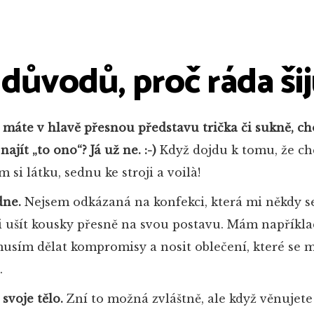
důvodů, proč ráda ši
ž máte v hlavě přesnou představu trička či sukně, ch
najít „to ono
“? Já už ne. :-)
Když dojdu k tomu, že chc
 si látku, sednu ke stroji a voilà!
dne.
Nejsem odkázaná na konfekci, která mi někdy se
i ušít kousky přesně na svou postavu. Mám napříkla
usím dělat kompromisy a nosit oblečení, které se m
.
voje tělo.
Zní to možná zvláštně, ale když věnujete