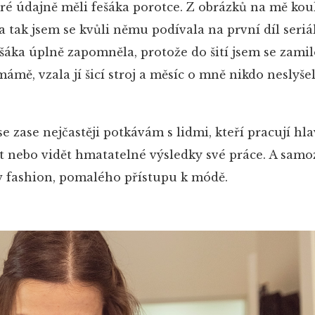
teré údajně měli fešáka porotce. Z obrázků na mě kou
 tak jsem se kvůli němu podívala na první díl seriá
ešáka úplně zapomněla, protože do šití jsem se zamil
mámě, vzala jí šicí stroj a měsíc o mně nikdo neslyšel
 se zase nejčastěji potkávám s lidmi, kteří pracují hl
bít nebo vidět hmatatelné výsledky své práce. A samo
low fashion, pomalého přístupu k módě.