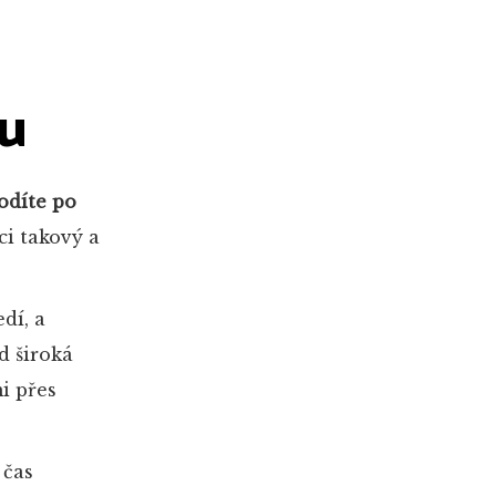
ju
odíte po
i takový a
dí, a
d široká
i přes
 čas