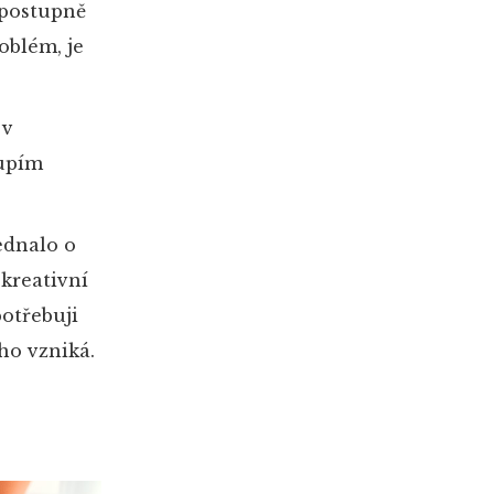
 postupně
oblém, je
 v
oupím
jednalo o
 kreativní
potřebuji
ho vzniká.