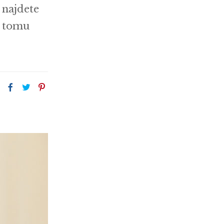
 najdete
e tomu
: