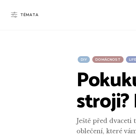
TÉMATA
DIY
DOMÁCNOST
LIF
Pokuku
stroji?
Ještě před dvaceti t
oblečení, které vám