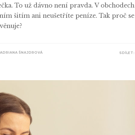
tečka. To už dávno není pravda. V obchodech
tním šitím ani neušetříte peníze. Tak proč s
 věnuje?
ADRIANA ŠNAJDROVÁ
SDÍLET