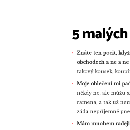
5 malých 
Znáte ten pocit, kdy
obchodech a ne a ne 
takový kousek, koupím
Moje oblečení mi pa
někdy ne, ale můžu s
ramena, a tak už nem
záda nepříjemně pne
Mám mnohem raději s