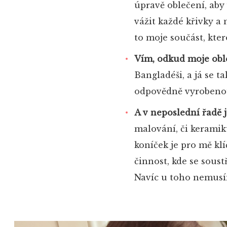
úpravě oblečení, aby
vážit každé křivky a 
to moje součást, kte
Vím, odkud moje obl
Bangladéši, a já se t
odpovědně vyrobenou
A v neposlední řadě je
malování, či keramiku.
koníček je pro mě klí
činnost, kde se sous
Navíc u toho nemusím