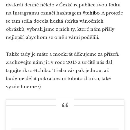
dvakrát denně někdo v České republice svou fotku
na Instagramu označí hashtagem
#tchibo
. A protože
se tam sešla docela hezká sbírka vánočních
obrázků, vybrali jsme z nich ty, které nám přišly
nejlepší, abychom se o ně s vámi podělili.
Takže tady je máte a mockrát děkujeme za přízeň.
Zachovejte nám ji i v roce 2015 a určitě nás dál
tagujte skrz #tchibo. Třeba vás pak jednou, až
budeme dělat pokračování tohoto článku, také
vyzdvihneme :)