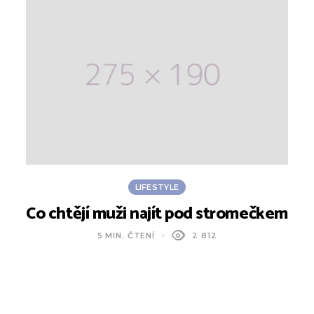
LIFESTYLE
Co chtějí muži najít pod stromečkem
J
5 MIN. ČTENÍ
2 812