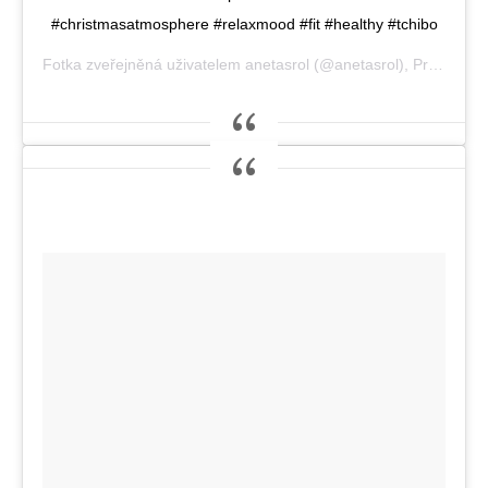
#christmasatmosphere #relaxmood #fit #healthy #tchibo
Fotka zveřejněná uživatelem anetasrol (@anetasrol),
Pro 12, 2014 at 9:02 PST