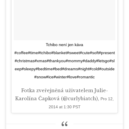
Tchibo není jen káva
#coffee#time#tchibo#blanket#sweet#cute#soft#present
#christmas#xmas#thankyou#mommy#daddy#letsgo#sl
eep#sleepy#bedtime#bed#dreams#night#cold#outside
#snow#ice#winter#love#romantic
Fotka zveřejněná uživatelem Julie-
Karolína Čapková (@curlybiatch),
Pro 12,
2014 at 1:30 PST