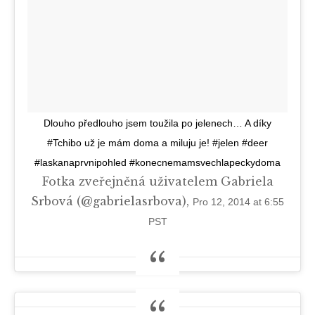
Dlouho předlouho jsem toužila po jelenech… A díky
#Tchibo už je mám doma a miluju je! #jelen #deer
#laskanaprvnipohled #konecnemamsvechlapeckydoma
Fotka zveřejněná uživatelem Gabriela
Srbová (@gabrielasrbova),
Pro 12, 2014 at 6:55
PST