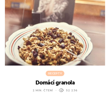
RECEPTY
Domácí granola
2 MIN. ČTENÍ
52 236