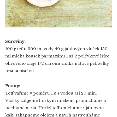
Suroviny:
100 g teffu
300 ml vody
50 g jáhlových vloček
150
ml mléka
kousek parmazánu
1 až 2 polévkové lžíce
olivového oleje
1/2 citronu
snítka naťové petrželky
hrstka pistácií
Postup:
Teff vaříme v poměru 1:3 s vodou asi 20 min.
Vločky zalijeme horkým mlékem, promícháme a
necháme nasát. Horký teff smícháme s jáhlovou
kaší, zakápneme olejem a navrh nastrouháme