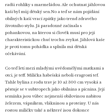
radši rohlíky s marmeládou. Ale ochutnat jáhlovou
kaši byl můj dětský sen.No a teď se nám pojídání
obilných kaší vrací zpátky jako trend zdravého
životního stylu. Já paradoxně začínala s
pohankovou, na kterou si člověk musí pro její
charakteristickou chuť trochu zvykat. Jáhlová kaše
je proti tomu pohádka a splnila má dětská
očekávání.
Co teď letí mezi mladými uvědomělými matkami a
otci, je teff. Milička habešská neboli eragrosti tef.
Tahle bylina z rodu trav je 10 až 300 cm vysoká a
pěstuje se v subtropech jako obilnina a pícnina. Její
semínka jsou vůbec nejmenší obilovinou nabitou
železem, vápníkem, vlákninou a proteiny. U nás
rostou miličky také a některé jsou dokonce