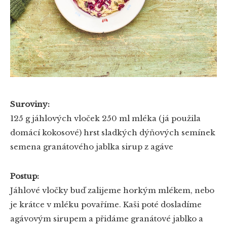
Suroviny:
125 g jáhlových vloček
250 ml mléka (já použila
domácí kokosové)
hrst sladkých dýňových semínek
semena granátového jablka
sirup z agáve
Postup:
Jáhlové vločky buď zalijeme horkým mlékem, nebo
je krátce v mléku povaříme. Kaši poté dosladíme
agávovým sirupem a přidáme granátové jablko a