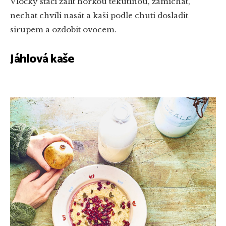
Vločky stačí zalít horkou tekutinou, zamíchat,
nechat chvíli nasát a kaši podle chuti dosladit
sirupem a ozdobit ovocem.
Jáhlová kaše