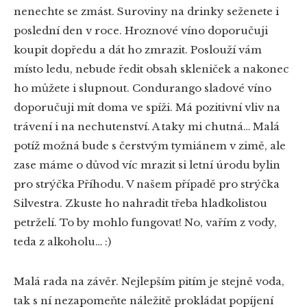
nenechte se zmást. Suroviny na drinky seženete i
poslední den v roce. Hroznové víno doporučuji
koupit dopředu a dát ho zmrazit. Poslouží vám
místo ledu, nebude ředit obsah skleniček a nakonec
ho můžete i slupnout. Condurango sladové víno
doporučuji mít doma ve spíži. Má pozitivní vliv na
trávení i na nechutenství. A taky mi chutná… Malá
potíž možná bude s čerstvým tymiánem v zimě, ale
zase máme o důvod víc mrazit si letní úrodu bylin
pro strýčka Příhodu. V našem případě pro strýčka
Silvestra. Zkuste ho nahradit třeba hladkolistou
petrželí. To by mohlo fungovat! No, vařím z vody,
teda z alkoholu… :)
Malá rada na závěr. Nejlepším pitím je stejně voda,
tak s ní nezapomeňte náležitě prokládat popíjení