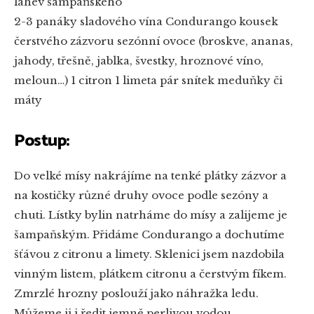
lahev šampaňského
2-3 panáky sladového vína Condurango
kousek
čerstvého zázvoru
sezónní ovoce (broskve, ananas,
jahody, třešně, jablka, švestky, hroznové víno,
meloun…)
1 citron
1 limeta
pár snítek meduňky či
máty
Postup:
Do velké mísy nakrájíme na tenké plátky zázvor a
na kostičky různé druhy ovoce podle sezóny a
chuti. Lístky bylin natrháme do mísy a zalijeme je
šampaňským. Přidáme Condurango a dochutíme
šťávou z citronu a limety. Sklenici jsem nazdobila
vinným listem, plátkem citronu a čerstvým fíkem.
Zmrzlé hrozny poslouží jako náhražka ledu.
Můžeme ji i ředit jemně perlivou vodou.