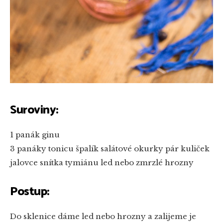
Suroviny:
1 panák ginu
3 panáky tonicu
špalík salátové okurky
pár kuliček
jalovce
snítka tymiánu
led nebo zmrzlé hrozny
Postup:
Do sklenice dáme led nebo hrozny a zalijeme je