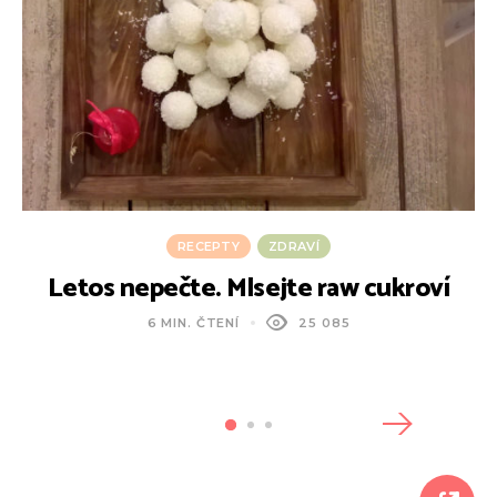
RECEPTY
ZDRAVÍ
Letos nepečte. Mlsejte raw cukroví
6 MIN. ČTENÍ
25 085