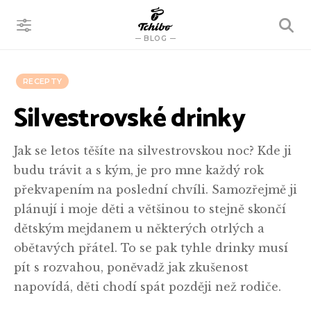
VYHLEDÁVÁNÍ
BLOG
RECEPTY
Silvestrovské drinky
Jak se letos těšíte na silvestrovskou noc? Kde ji
budu trávit a s kým, je pro mne každý rok
překvapením na poslední chvíli. Samozřejmě ji
plánují i moje děti a většinou to stejně skončí
dětským mejdanem u některých otrlých a
obětavých přátel. To se pak tyhle drinky musí
pít s rozvahou, poněvadž jak zkušenost
napovídá, děti chodí spát později než rodiče.