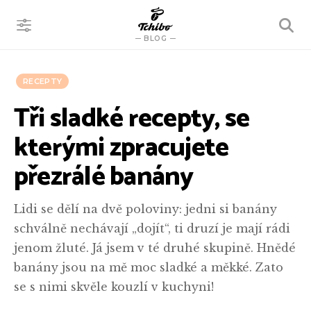
VYHLEDÁVÁNÍ
BLOG
RECEPTY
Tři sladké recepty, se
kterými zpracujete
přezrálé banány
Lidi se dělí na dvě poloviny: jedni si banány
schválně nechávají „dojít“, ti druzí je mají rádi
jenom žluté. Já jsem v té druhé skupině. Hnědé
banány jsou na mě moc sladké a měkké. Zato
se s nimi skvěle kouzlí v kuchyni!