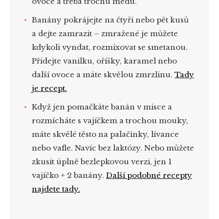
ovoce a třeba trochu medu.
Banány pokrájejte na čtyři nebo pět kusů
a dejte zamrazit – zmražené je můžete
kdykoli vyndat, rozmixovat se smetanou.
Přidejte vanilku, oříšky, karamel nebo
další ovoce a máte skvělou zmrzlinu.
Tady
je recept.
Když jen pomačkáte banán v misce a
rozmícháte s vajíčkem a trochou mouky,
máte skvělé těsto na palačinky, lívance
nebo vafle. Navíc bez laktózy. Nebo můžete
zkusit úplně bezlepkovou verzi, jen 1
vajíčko + 2 banány.
Další podobné recepty
najdete tady.