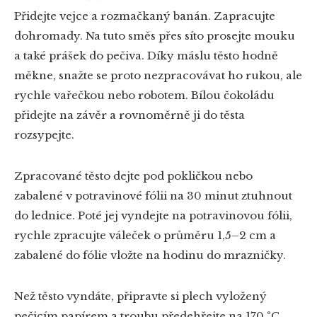
Přidejte vejce a rozmačkaný banán. Zapracujte
dohromady. Na tuto směs přes síto prosejte mouku
a také prášek do pečiva. Díky máslu těsto hodně
měkne, snažte se proto nezpracovávat ho rukou, ale
rychle vařečkou nebo robotem. Bílou čokoládu
přidejte na závěr a rovnoměrně ji do těsta
rozsypejte.
Zpracované těsto dejte pod pokličkou nebo
zabalené v potravinové fólii na 30 minut ztuhnout
do lednice. Poté jej vyndejte na potravinovou fólii,
rychle zpracujte váleček o průměru 1,5–2 cm a
zabalené do fólie vložte na hodinu do mrazničky.
Než těsto vyndáte, připravte si plech vyložený
pečicím papírem a troubu předehřejte na 170 °C.