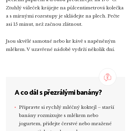
Ztuhlý váleček krájejte na půlcentimetrová kolečka
a s mírnými rozestupy je skládejte na plech. Pečte
asi 15 minut, než začnou zlátnout.
Jsou skvělé samotné nebo ke kávě s napěněným
mlékem. V uzavřené nádobě vydrží několik dní.
A co dál s přezrálými banány?
Připravte si rychlý mléčný koktejl – starší
banány rozmixujte s mlékem nebo
jogurtem, přidejte čerstvé nebo mražené