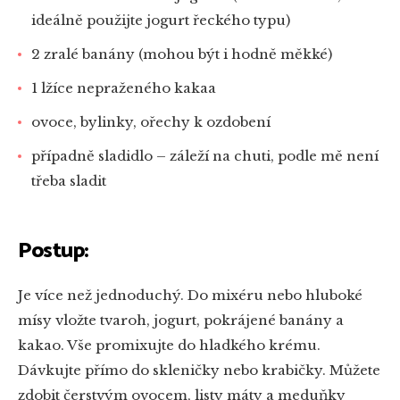
ideálně použijte jogurt řeckého typu)
2 zralé banány (mohou být i hodně měkké)
1 lžíce nepraženého kakaa
ovoce, bylinky, ořechy k ozdobení
případně sladidlo – záleží na chuti, podle mě není
třeba sladit
Postup:
Je více než jednoduchý. Do mixéru nebo hluboké
mísy vložte tvaroh, jogurt, pokrájené banány a
kakao. Vše promixujte do hladkého krému.
Dávkujte přímo do skleničky nebo krabičky. Můžete
zdobit čerstvým ovocem, listy máty a meduňky