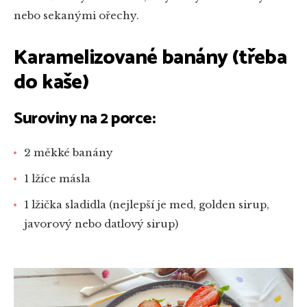
nebo sekanými ořechy.
Karamelizované banány (třeba
do kaše)
Suroviny na 2 porce:
2 měkké banány
1 lžíce másla
1 lžička sladidla (nejlepší je med, golden sirup,
javorový nebo datlový sirup)