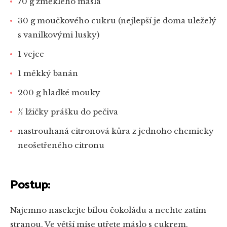
70 g změklého másla
30 g moučkového cukru (nejlepší je doma uleželý
s vanilkovými lusky)
1 vejce
1 měkký banán
200 g hladké mouky
½ lžičky prášku do pečiva
nastrouhaná citronová kůra z jednoho chemicky
neošetřeného citronu
Postup:
Najemno nasekejte bílou čokoládu a nechte zatím
stranou. Ve větší míse utřete máslo s cukrem.