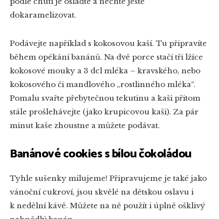
podle chuti je oslaďte a nechte ještě
dokaramelizovat.
Podávejte například s kokosovou kaší. Tu připravíte
během opékání banánů. Na dvě porce stačí tři lžíce
kokosové mouky a 3 dcl mléka – kravského, nebo
kokosového či mandlového „rostlinného mléka“.
Pomalu svařte přebytečnou tekutinu a kaši přitom
stále prošlehávejte (jako krupicovou kaši). Za pár
minut kaše zhoustne a můžete podávat.
Banánové cookies s bílou čokoládou
Tyhle sušenky milujeme! Připravujeme je také jako
vánoční cukroví, jsou skvělé na dětskou oslavu i
k nedělní kávě. Můžete na ně použít i úplně ošklivý