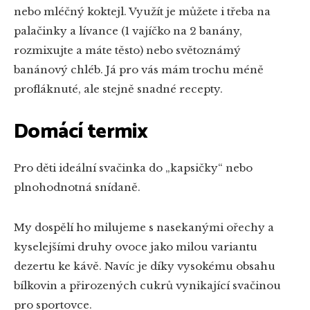
nebo mléčný koktejl. Využít je můžete i třeba na
palačinky a lívance (1 vajíčko na 2 banány,
rozmixujte a máte těsto) nebo světoznámý
banánový chléb. Já pro vás mám trochu méně
profláknuté, ale stejně snadné recepty.
Domácí termix
Pro děti ideální svačinka do „kapsičky“ nebo
plnohodnotná snídaně.
My dospělí ho milujeme s nasekanými ořechy a
kyselejšími druhy ovoce jako milou variantu
dezertu ke kávě. Navíc je díky vysokému obsahu
bílkovin a přirozených cukrů vynikající svačinou
pro sportovce.