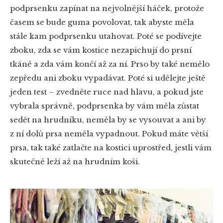
podprsenku zapínat na nejvolnější háček, protože
časem se bude guma povolovat, tak abyste měla
stále kam podprsenku utahovat. Poté se podívejte
zboku, zda se vám kostice nezapichují do prsní
tkáně a zda vám končí až za ní. Prso by také nemělo
zepředu ani zboku vypadávat. Poté si udělejte ještě
jeden test – zvedněte ruce nad hlavu, a pokud jste
vybrala správně, podprsenka by vám měla zůstat
sedět na hrudníku, neměla by se vysouvat a ani by
z ní dolů prsa neměla vypadnout. Pokud máte větší
prsa, tak také zatlačte na kostici uprostřed, jestli vám
skutečně leží až na hrudním koši.