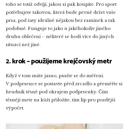
toho se totiž odvíjí, jakou si pak koupíte. Pro sport
potřebujete takovou, která bude pevně držet vaše
prsa, pod šaty ideálně nějakou bez ramínek a tak
podobně. Funguje to jako u jakéhokoliv jiného
druhu oblečení – některé se hodí více do jiných
situací než jiné.
2. krok – použijeme krejčovský metr
Když v tom máte jasno, pusťte se do měření.
V podprsence se postavte před zrcadlo a přeměřte si
hrudník těsně pod okrajem podprsenky. Čím
těsněji metr na kůži přiložíte, tím líp pro pozdější
výpočet.