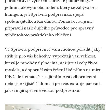
poradenství s výběrem správné podprsenky. A
jedním takovým obchodem, který se zabývá bra-
fittingem, je i Správná podprsenka, s jejíž
spolumajitelkou Karolinou Tomascovou jsme
připravili následujícího průvodce pro správný
výběr tohoto praktického oblečení.
Ve Správné podprsence vám mohou poradit, jaký
střih je pro vás lichotivý, vypočítají vaši velikost,
která je mnohdy úplně jiná, než jste si celý život
myslela, a doporučí vám řešení šité přímo na míru.
Když ale nemáte čas zajít přímo za odbornicemi
nebo jste si jistější doma, i pro vás existuje pár rad,
jak si najít správně velkou podprsenku.