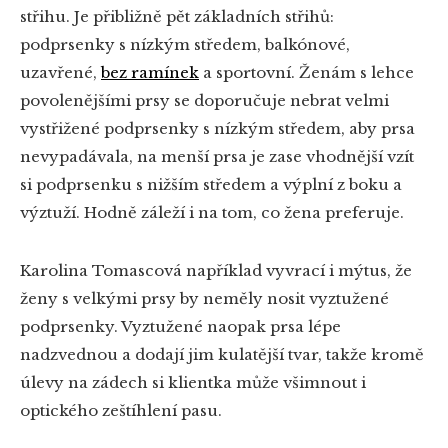
střihu. Je přibližně pět základních střihů:
podprsenky s nízkým středem, balkónové,
uzavřené,
bez ramínek
a sportovní. Ženám s lehce
povolenějšími prsy se doporučuje nebrat velmi
vystřižené podprsenky s nízkým středem, aby prsa
nevypadávala, na menší prsa je zase vhodnější vzít
si podprsenku s nižším středem a výplní z boku a
výztuží. Hodně záleží i na tom, co žena preferuje.
Karolina Tomascová například vyvrací i mýtus, že
ženy s velkými prsy by neměly nosit vyztužené
podprsenky. Vyztužené naopak prsa lépe
nadzvednou a dodají jim kulatější tvar, takže kromě
úlevy na zádech si klientka může všimnout i
optického zeštíhlení pasu.