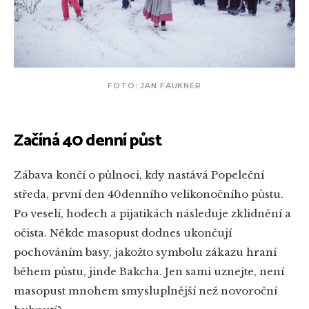
FOTO: JAN FAUKNER
Začíná 40 denní půst
Zábava končí o půlnoci, kdy nastává Popeleční
středa, první den 40denního velikonočního půstu.
Po veselí, hodech a pijatikách následuje zklidnění a
očista. Někde masopust dodnes ukončují
pochováním basy, jakožto symbolu zákazu hraní
během půstu, jinde Bakcha. Jen sami uznejte, není
masopust mnohem smysluplnější než novoroční