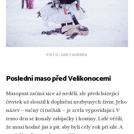
FOTO: JAN FAUKNER
Poslední maso před Velikonocemi
Masopust začíná sice až nedělí, ale předcházející
čtvrtek už sloužil k doplnění nezbytných živin. Jeho
název – tučný či tučňák – je zcela vypovídající. V
tento den se konaly zabijačky i hostiny. Lidé věřili,
že musí hodně jíst a pít, aby byli celý rok při síle. A