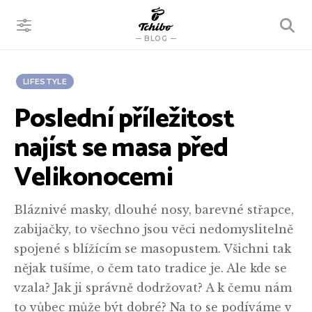
VYHLEDÁVÁNÍ
BLOG
LIFESTYLE
Poslední příležitost
najíst se masa před
Velikonocemi
Bláznivé masky, dlouhé nosy, barevné střapce,
zabijačky, to všechno jsou věci nedomyslitelně
spojené s blížícím se masopustem. Všichni tak
nějak tušíme, o čem tato tradice je. Ale kde se
vzala? Jak ji správně dodržovat? A k čemu nám
to vůbec může být dobré? Na to se podíváme v