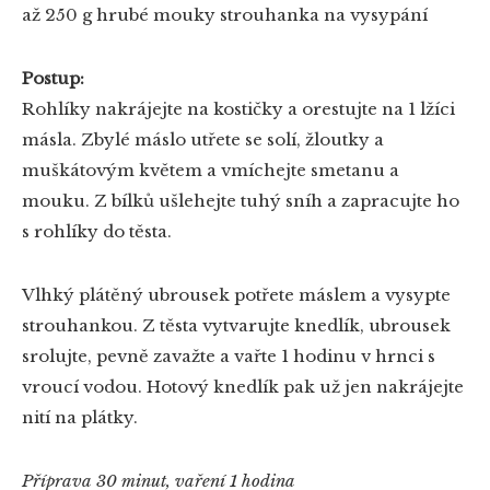
až 250 g hrubé mouky
strouhanka na vysypání
Postup:
Rohlíky nakrájejte na kostičky a orestujte na 1 lžíci
másla. Zbylé máslo utřete se solí, žloutky a
muškátovým květem a vmíchejte smetanu a
mouku. Z bílků ušlehejte tuhý sníh a zapracujte ho
s rohlíky do těsta.
Vlhký plátěný ubrousek potřete máslem a vysypte
strouhankou. Z těsta vytvarujte knedlík, ubrousek
srolujte, pevně zavažte a vařte 1 hodinu v hrnci s
vroucí vodou. Hotový knedlík pak už jen nakrájejte
nití na plátky.
Příprava 30 minut, vaření 1 hodina