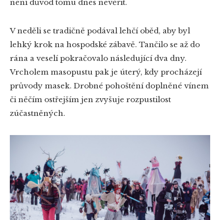
není důvod tomu dnes nevěřit.
V neděli se tradičně podával lehčí oběd, aby byl
lehký krok na hospodské zábavě. Tančilo se až do
rána a veselí pokračovalo následující dva dny.
Vrcholem masopustu pak je úterý, kdy procházejí
průvody masek. Drobné pohoštění doplněné vínem
či něčím ostřejším jen zvyšuje rozpustilost
zúčastněných.