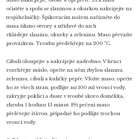
očistěte a spolu se slaninou a okurkou nakrájejte na
trojúhelníčky. Špikovacím nožem nařízněte do
masa šikmo otvory a střídavě do nich
vkládejte slaninu, okurky a zeleninu. Maso převažte
provázkem. Troubu předehřejte na 200 °C.
Cibuli oloupejte a nakrájejte nadrobno. V hrnci
rozehřejte máslo, opečte na něm zbylou slaninu,
zeleninu, cibuli a kuličky pepře. Vložte maso, opečte
ho ze všech stran, podlijte asi 100 ml vroucí vody,
zakryjte poklicí a duste v troubě skoro doměkka,
zhruba 1 hodinu 15 minut. Při pečení maso
přelévejte šťávou, případně ho podlijte trochou
vroucí vody.