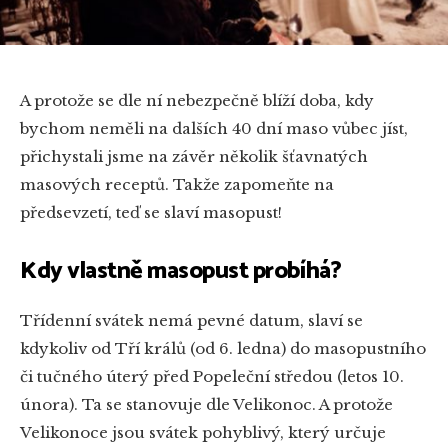
A protože se dle ní nebezpečně blíží doba, kdy
bychom neměli na dalších 40 dní maso vůbec jíst,
přichystali jsme na závěr několik šťavnatých
masových receptů. Takže zapomeňte na
předsevzetí, teď se slaví masopust!
Kdy vlastně masopust probíhá?
Třídenní svátek nemá pevné datum, slaví se
kdykoliv od Tří králů (od 6. ledna) do masopustního
či tučného úterý před Popeleční středou (letos 10.
února). Ta se stanovuje dle Velikonoc. A protože
Velikonoce jsou svátek pohyblivý, který určuje