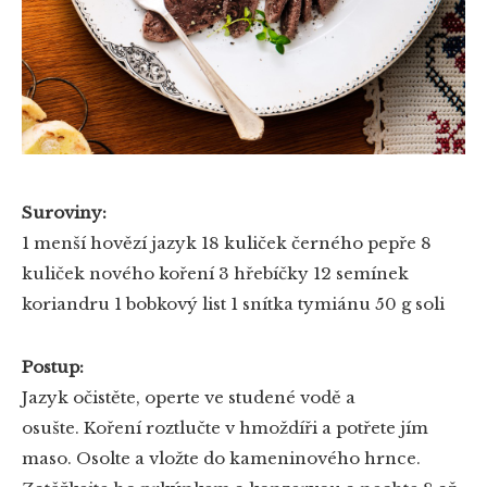
Suroviny:
1 menší hovězí jazyk
18 kuliček černého pepře
8
kuliček nového koření
3 hřebíčky
12 semínek
koriandru
1 bobkový list
1 snítka tymiánu
50 g soli
Postup:
Jazyk očistěte, operte ve studené vodě a
osušte. Koření roztlučte v hmoždíři a potřete jím
maso. Osolte a vložte do kameninového hrnce.