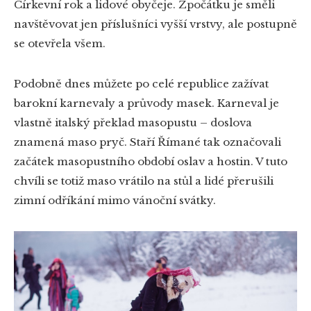
Církevní rok a lidové obyčeje. Zpočátku je směli
navštěvovat jen příslušníci vyšší vrstvy, ale postupně
se otevřela všem.
Podobně dnes můžete po celé republice zažívat
barokní karnevaly a průvody masek. Karneval je
vlastně italský překlad masopustu – doslova
znamená maso pryč. Staří Římané tak označovali
začátek masopustního období oslav a hostin. V tuto
chvíli se totiž maso vrátilo na stůl a lidé přerušili
zimní odříkání mimo vánoční svátky.