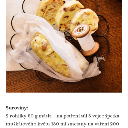
Suroviny:
2 rohlíky
80 g másla + na potření
sůl
3 vejce
špetka
muškátového květu
180 ml smetany na vaření
200