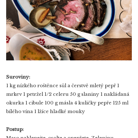
Suroviny:
1 kg nízkého roštěnce
sůl a čerstvě mletý pepř
1
mrkev
1 petržel
1/2 celeru
50 g slaniny
1 nakládaná
okurka
1 cibule
100 g másla
4 kuličky pepře
125 ml
bílého vína
1 lžíce hladké mouky
Postup:
Maso naklepejte, osolte a opepřete. Zeleninu