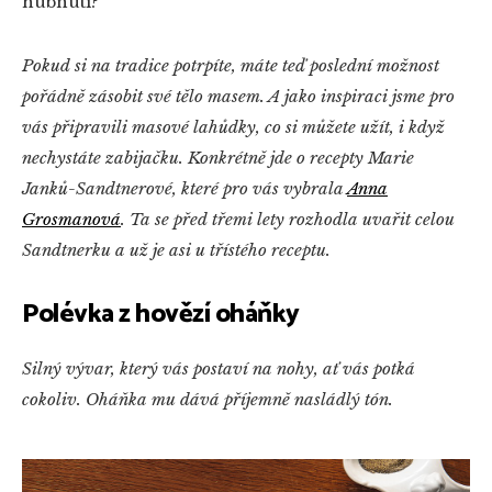
hubnutí?
Pokud si na tradice potrpíte, máte teď poslední možnost
pořádně zásobit své tělo masem. A jako inspiraci jsme pro
vás připravili masové lahůdky, co si můžete užít, i když
nechystáte zabijačku. Konkrétně jde o recepty Marie
Janků-Sandtnerové, které pro vás vybrala
Anna
Grosmanová
. Ta se před třemi lety rozhodla uvařit celou
Sandtnerku a už je asi u třístého receptu.
Polévka z hovězí oháňky
Silný vývar, který vás postaví na nohy, ať vás potká
cokoliv. Oháňka mu dává příjemně nasládlý tón.