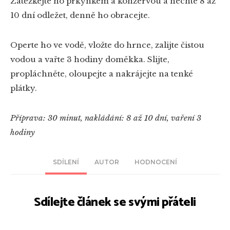
Zatěžkejte ho prkýnkem a konzervou a nechte 8 až
10 dní odležet, denně ho obracejte.
Operte ho ve vodě, vložte do hrnce, zalijte čistou
vodou a vařte 3 hodiny doměkka. Slijte,
propláchněte, oloupejte a nakrájejte na tenké
plátky.
Příprava: 30 minut, nakládání: 8 až 10 dní, vaření 3
hodiny
SDÍLENÍ
AUTOR
HODNOCENÍ
Sdílejte článek se svými přáteli