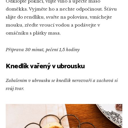
Odklopte poklici, vlijte víno a upečte maso
doměkka. Vyjměte ho a nechte odpočinout. Šťávu
slijte do rendlíku, svařte na polovinu, vmíchejte
mouku, zřeďte vroucí vodou a podávejte v
omáčníku s plátky masa.
Příprava 30 minut, pečení 1,5 hodiny
Knedlík vařený v ubrousku
Zabalením v ubrousku se knedlík nerozvaří a zachová si
svůj tvar.