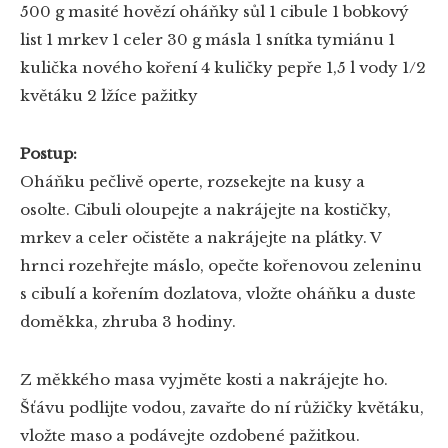
500 g masité hovězí oháňky
sůl
1 cibule
1 bobkový
list
1 mrkev
1 celer
30 g másla
1 snítka tymiánu
1
kulička
nového koření
4 kuličky pepře
1,5 l vody
1/2
květáku
2 lžíce pažitky
Postup:
Oháňku pečlivě operte, rozsekejte na kusy a
osolte. Cibuli oloupejte a nakrájejte na kostičky,
mrkev a celer očistěte a nakrájejte na plátky. V
hrnci rozehřejte máslo, opečte kořenovou zeleninu
s cibulí a kořením dozlatova, vložte oháňku a duste
doměkka, zhruba 3 hodiny.
Z měkkého masa vyjměte kosti a nakrájejte ho.
Šťávu podlijte vodou, zavařte do ní růžičky květáku,
vložte maso a podávejte ozdobené pažitkou.