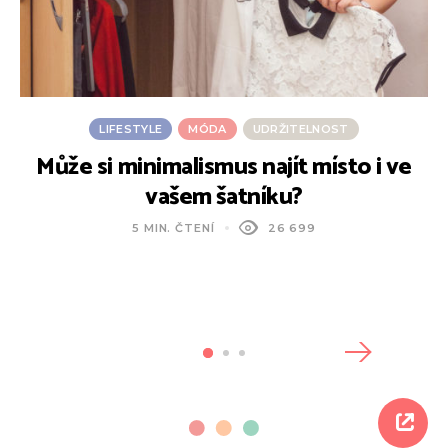
LIFESTYLE
MÓDA
UDRŽITELNOST
Může si minimalismus najít místo i ve
vašem šatníku?
5 MIN. ČTENÍ
26 699