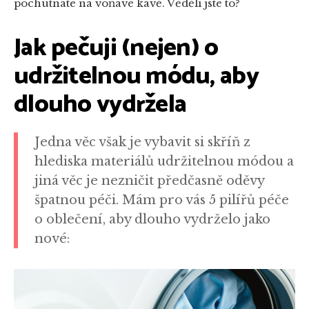
pochutnáte na voňavé kávě. Věděli jste to?
Jak pečuji (nejen) o
udržitelnou módu, aby
dlouho vydržela
Jedna věc však je vybavit si skříň z
hlediska materiálů udržitelnou módou a
jiná věc je nezničit předčasně oděvy
špatnou péči. Mám pro vás 5 pilířů péče
o oblečení, aby dlouho vydrželo jako
nové: