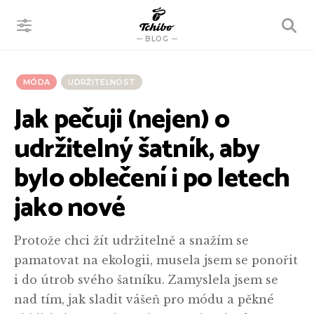
VYHLEDÁVÁNÍ
BLOG
MÓDA
UDRŽITELNOST
Jak pečuji (nejen) o
udržitelný šatník, aby
bylo oblečení i po letech
jako nové
Protože chci žít udržitelně a snažím se
pamatovat na ekologii, musela jsem se ponořit
i do útrob svého šatníku. Zamyslela jsem se
nad tím, jak sladit vášeň pro módu a pěkné