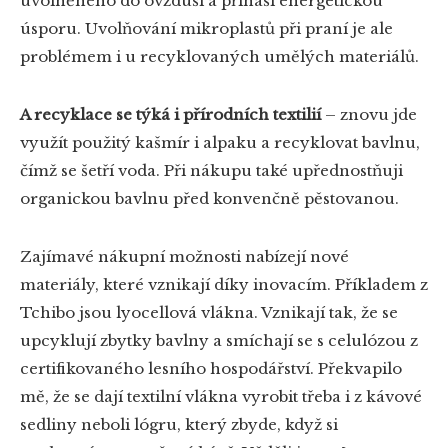
uvolněného do ovzduší a přináší energetickou
úsporu. Uvolňování mikroplastů při praní je ale
problémem i u recyklovaných umělých materiálů.
A recyklace se týká i přírodních textilií
– znovu jde
využít použitý kašmír i alpaku a recyklovat bavlnu,
čímž se šetří voda. Při nákupu také upřednostňuji
organickou bavlnu před konvenčně pěstovanou.
Zajímavé nákupní možnosti nabízejí nové
materiály, které vznikají díky inovacím. Příkladem z
Tchibo jsou lyocellová vlákna. Vznikají tak, že se
upcyklují zbytky bavlny a smíchají se s celulózou z
certifikovaného lesního hospodářství. Překvapilo
mě, že se dají textilní vlákna vyrobit třeba i z kávové
sedliny neboli lógru, který zbyde, když si