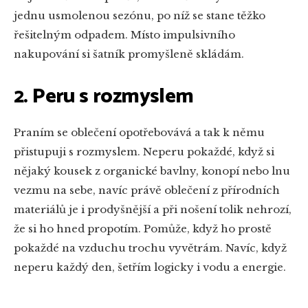
jednu usmolenou sezónu, po níž se stane těžko
řešitelným odpadem. Místo impulsivního
nakupování si šatník promyšleně skládám.
2. Peru s rozmyslem
Praním se oblečení opotřebovává a tak k němu
přistupuji s rozmyslem. Neperu pokaždé, když si
nějaký kousek z organické bavlny, konopí nebo lnu
vezmu na sebe, navíc právě oblečení z přírodních
materiálů je i prodyšnější a při nošení tolik nehrozí,
že si ho hned propotím. Pomůže, když ho prostě
pokaždé na vzduchu trochu vyvětrám. Navíc, když
neperu každý den, šetřím logicky i vodu a energie.