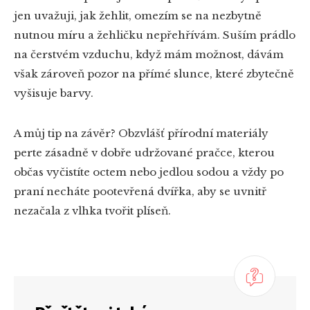
jen uvažuji, jak žehlit, omezím se na nezbytně
nutnou míru a žehličku nepřehřívám. Suším prádlo
na čerstvém vzduchu, když mám možnost, dávám
však zároveň pozor na přímé slunce, které zbytečně
vyšisuje barvy.
A můj tip na závěr? Obzvlášť přírodní materiály
perte zásadně v dobře udržované pračce, kterou
občas vyčistíte octem nebo jedlou sodou a vždy po
praní necháte pootevřená dvířka, aby se uvnitř
nezačala z vlhka tvořit plíseň.