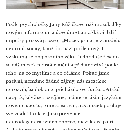
Podle psycholožky Jany Růžičkové náš mozek díky
novým informacím a dovednostem získává další
impulsy pro svůj rozvoj. „Mozek pracuje v modelu
neuroplasticity, k níž dochází podle nových
výzkumů až do pozdního věku. Jednoduše řešeno
se náš mozek neustále mění a přebudovává podle
toho, na co myslíme a co děláme. Pokud jsme
pasivní, nemáme žádné zájmy, náš mozek se
nerozvíjí, ba dokonce přichází o své funkce. A také
naopak, když se rozvíjíme, učíme se cizím jazykům,
novému sportu, jsme kreativní, náš mozek posiluje
své vitální funkce. Jako prevence
neurodegenerativních chorob, mezi které patří i
Alzheimerova choroba, se doporučuje ve středním