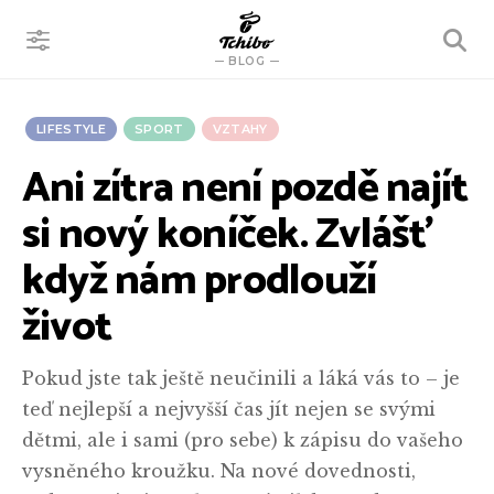
VYHLEDÁVÁNÍ
BLOG
LIFESTYLE
SPORT
VZTAHY
Ani zítra není pozdě najít
si nový koníček. Zvlášť
když nám prodlouží
život
Pokud jste tak ještě neučinili a láká vás to – je
teď nejlepší a nejvyšší čas jít nejen se svými
dětmi, ale i sami (pro sebe) k zápisu do vašeho
vysněného kroužku. Na nové dovednosti,