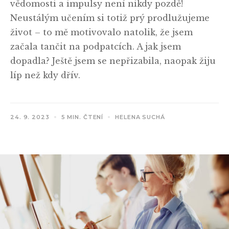
vědomosti a impulsy není nikdy pozdě!
Neustálým učením si totiž prý prodlužujeme
život – to mě motivovalo natolik, že jsem
začala tančit na podpatcích. A jak jsem
dopadla? Ještě jsem se nepřizabila, naopak žiju
líp než kdy dřív.
24. 9. 2023
5 MIN. ČTENÍ
HELENA SUCHÁ