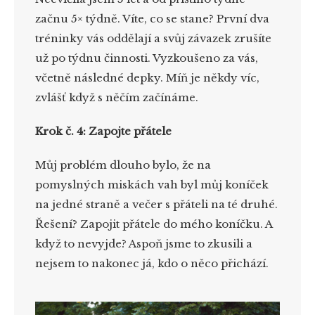
začnu 5× týdně. Víte, co se stane? První dva
tréninky vás oddělají a svůj závazek zrušíte
už po týdnu činnosti. Vyzkoušeno za vás,
včetně následné depky. Míň je někdy víc,
zvlášť když s něčím začínáme.
Krok č. 4: Zapojte přátele
Můj problém dlouho bylo, že na
pomyslných miskách vah byl můj koníček
na jedné straně a večer s přáteli na té druhé.
Řešení? Zapojit přátele do mého koníčku. A
když to nevyjde? Aspoň jsme to zkusili a
nejsem to nakonec já, kdo o něco přichází.