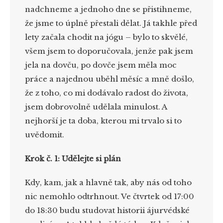
nadchneme a jednoho dne se přistihneme,
že jsme to úplně přestali dělat. Já takhle před
lety začala chodit na jógu – bylo to skvělé,
všem jsem to doporučovala, jenže pak jsem
jela na dovču, po dovče jsem měla moc
práce a najednou uběhl měsíc a mně došlo,
že z toho, co mi dodávalo radost do života,
jsem dobrovolně udělala minulost. A
nejhorší je ta doba, kterou mi trvalo si to
uvědomit.
Krok č. 1: Udělejte si plán
Kdy, kam, jak a hlavně tak, aby nás od toho
nic nemohlo odtrhnout. Ve čtvrtek od 17:00
do 18:30 budu studovat historii ájurvédské