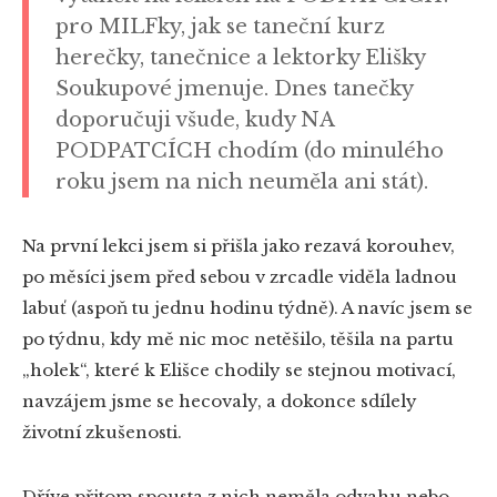
pro MILFky, jak se taneční kurz
herečky, tanečnice a lektorky Elišky
Soukupové jmenuje. Dnes tanečky
doporučuji všude, kudy NA
PODPATCÍCH chodím (do minulého
roku jsem na nich neuměla ani stát).
Na první lekci jsem si přišla jako rezavá korouhev,
po měsíci jsem před sebou v zrcadle viděla ladnou
labuť (aspoň tu jednu hodinu týdně). A navíc jsem se
po týdnu, kdy mě nic moc netěšilo, těšila na partu
„holek“, které k Elišce chodily se stejnou motivací,
navzájem jsme se hecovaly, a dokonce sdílely
životní zkušenosti.
Dříve přitom spousta z nich neměla odvahu nebo