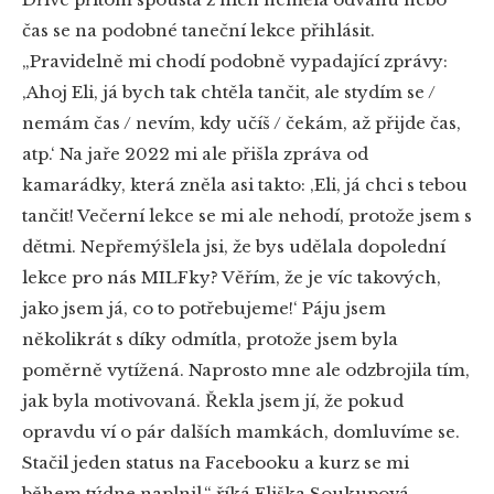
čas se na podobné taneční lekce přihlásit.
„Pravidelně mi chodí podobně vypadající zprávy:
‚Ahoj Eli, já bych tak chtěla tančit, ale stydím se /
nemám čas / nevím, kdy učíš / čekám, až přijde čas,
atp.‘ Na jaře 2022 mi ale přišla zpráva od
kamarádky, která zněla asi takto: ‚Eli, já chci s tebou
tančit! Večerní lekce se mi ale nehodí, protože jsem s
dětmi. Nepřemýšlela jsi, že bys udělala dopolední
lekce pro nás MILFky? Věřím, že je víc takových,
jako jsem já, co to potřebujeme!‘ Páju jsem
několikrát s díky odmítla, protože jsem byla
poměrně vytížená. Naprosto mne ale odzbrojila tím,
jak byla motivovaná. Řekla jsem jí, že pokud
opravdu ví o pár dalších mamkách, domluvíme se.
Stačil jeden status na Facebooku a kurz se mi
během týdne naplnil,“ říká Eliška Soukupová.