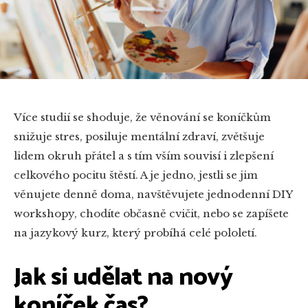
Více studií se shoduje, že věnování se koníčkům
snižuje stres, posiluje mentální zdraví, zvětšuje
lidem okruh přátel a s tím vším souvisí i zlepšení
celkového pocitu štěstí. A je jedno, jestli se jim
věnujete denně doma, navštěvujete jednodenní DIY
workshopy, chodíte občasně cvičit, nebo se zapíšete
na jazykový kurz, který probíhá celé pololetí.
Jak si udělat na nový
koníček čas?