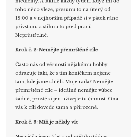
medicíny. A takhle každý týden. Když mi do
toho něco vleze, přesunu to na úterý od
18:00 a v nejhorším případě si v pátek ráno
přivstanu a stihnu to před prací.
Neprůstřelné.
Krok č. 2: Nemějte přemrštěné cíle
Často nás od věrnosti nějakému hobby
odrazuje fakt, že s tím koníčkem nejsme
tam, kde jsme chtěli. Moje rada? Nemějte
přemrštěné cíle – ideálně nemějte vůbec
žádné, prostě si jen užívejte tu činnost. Ona
vás k cíli dovede sama a přirozeně.
Krok č. 3: Míň je někdy víc
Necvičila jsem 5 let a od příštího týdne