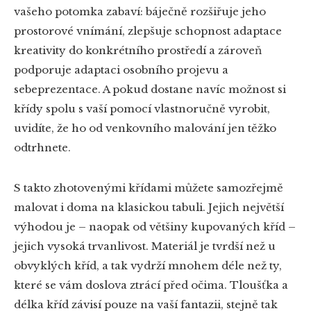
vašeho potomka zabaví: báječně rozšiřuje jeho
prostorové vnímání, zlepšuje schopnost adaptace
kreativity do konkrétního prostředí a zároveň
podporuje adaptaci osobního projevu a
sebeprezentace. A pokud dostane navíc možnost si
křídy spolu s vaší pomocí vlastnoručně vyrobit,
uvidíte, že ho od venkovního malování jen těžko
odtrhnete.
S takto zhotovenými křídami můžete samozřejmě
malovat i doma na klasickou tabuli. Jejich největší
výhodou je – naopak od většiny kupovaných kříd –
jejich vysoká trvanlivost. Materiál je tvrdší než u
obvyklých kříd, a tak vydrží mnohem déle než ty,
které se vám doslova ztrácí před očima. Tloušťka a
délka kříd závisí pouze na vaší fantazii, stejně tak