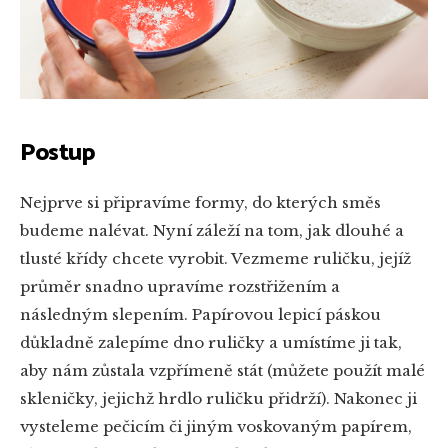
Postup
Nejprve si připravíme formy, do kterých směs
budeme nalévat. Nyní záleží na tom, jak dlouhé a
tlusté křídy chcete vyrobit. Vezmeme ruličku, jejíž
průměr snadno upravíme rozstřižením a
následným slepením. Papírovou lepicí páskou
důkladně zalepíme dno ruličky a umístíme ji tak,
aby nám zůstala vzpřímeně stát (můžete použít malé
skleničky, jejichž hrdlo ruličku přidrží). Nakonec ji
vysteleme pečicím či jiným voskovaným papírem,