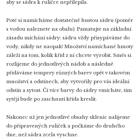
aby se sádra k ruličce nepřilepila.
Poté si namícháme dostatečně hustou sádru (poměr
s vodou naleznete na obalu). Pamatujte na základní
zásadu míchání sádry: sádru vždy přisypáváme do
vody, nikdy ne naopak! Množství namíchané hmoty
záleží na tom, kolik kříd z ní chcete vyrobit. Směs si
rozlijeme do jednotlivých nádob a následně
přidáváme tempery různých barev opět v takovém
množství a odstínech, aby vytvořily pro vás ideální
odstín a sytost. Čí více barvy do sádry vmícháte, tím
sytěji bude po zaschnutí křída kreslit.
Nakonec už jen jednotlivé obsahy sklenic nalijeme
do připravených ruliček a počkáme do druhého
dne, než sádra zcela vyschne.