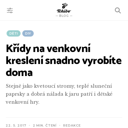
VYHLEDÁVÁNÍ
BLOG
DĚTI
DIY
Křídy na venkovní
kreslení snadno vyrobíte
doma
Stejně jako kvetoucí stromy, teplé sluneční
paprsky a dobrá nálada k jaru patří i dětské
venkovní hry.
22. 5. 2017
2 MIN. ČTENÍ
REDAKCE