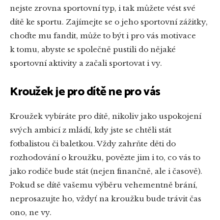
nejste zrovna sportovní typ, i tak můžete vést své
dítě ke sportu. Zajímejte se o jeho sportovní zážitky,
choďte mu fandit, může to být i pro vás motivace
k tomu, abyste se společně pustili do nějaké
sportovní aktivity a začali sportovat i vy.
Kroužek je pro dítě ne pro vás
Kroužek vybíráte pro dítě, nikoliv jako uspokojení
svých ambicí z mládí, kdy jste se chtěli stát
fotbalistou či baletkou. Vždy zahrňte děti do
rozhodování o kroužku, povězte jim i to, co vás to
jako rodiče bude stát (nejen finančně, ale i časově).
Pokud se dítě vašemu výběru vehementně brání,
neprosazujte ho, vždyť na kroužku bude trávit čas
ono, ne vy.