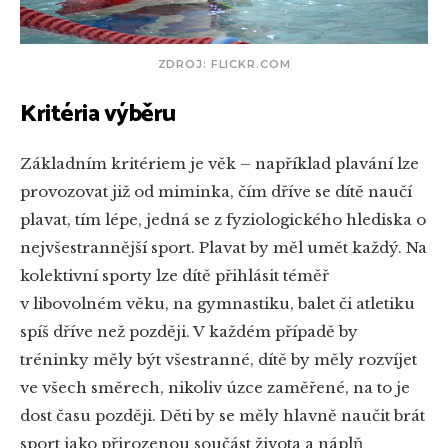
ZDROJ: FLICKR.COM
Kritéria výběru
Základním kritériem je věk – například plavání lze
provozovat již od miminka, čím dříve se dítě naučí
plavat, tím lépe, jedná se z fyziologického hlediska o
nejvšestrannější sport. Plavat by měl umět každý. Na
kolektivní sporty lze dítě přihlásit téměř
v libovolném věku, na gymnastiku, balet či atletiku
spíš dříve než později. V každém případě by
tréninky měly být všestranné, dítě by měly rozvíjet
ve všech směrech, nikoliv úzce zaměřené, na to je
dost času později. Děti by se měly hlavně naučit brát
sport jako přirozenou součást života a náplň