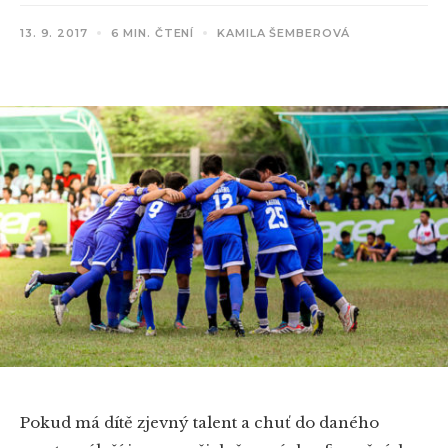
13. 9. 2017
6 MIN. ČTENÍ
KAMILA ŠEMBEROVÁ
Pokud má dítě zjevný talent a chuť do daného