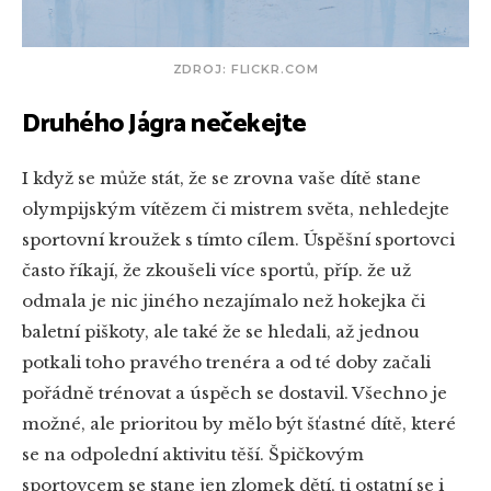
ZDROJ: FLICKR.COM
Druhého Jágra nečekejte
I když se může stát, že se zrovna vaše dítě stane
olympijským vítězem či mistrem světa, nehledejte
sportovní kroužek s tímto cílem. Úspěšní sportovci
často říkají, že zkoušeli více sportů, příp. že už
odmala je nic jiného nezajímalo než hokejka či
baletní piškoty, ale také že se hledali, až jednou
potkali toho pravého trenéra a od té doby začali
pořádně trénovat a úspěch se dostavil. Všechno je
možné, ale prioritou by mělo být šťastné dítě, které
se na odpolední aktivitu těší. Špičkovým
sportovcem se stane jen zlomek dětí, ti ostatní se i