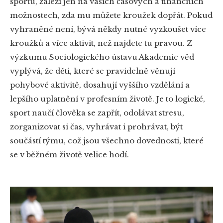
sportu, záleží jen na vašich časových a finančních
možnostech, zda mu můžete kroužek dopřát. Pokud
vyhraněné není, bývá někdy nutné vyzkoušet více
kroužků a více aktivit, než najdete tu pravou. Z
výzkumu Sociologického ústavu Akademie věd
vyplývá, že děti, které se pravidelně věnují
pohybové aktivitě, dosahují vyššího vzdělání a
lepšího uplatnění v profesním životě. Je to logické,
sport naučí člověka se zapřít, odolávat stresu,
zorganizovat si čas, vyhrávat i prohrávat, být
součástí týmu, což jsou všechno dovednosti, které
se v běžném životě velice hodí.