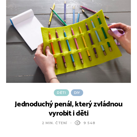
DĚTI
DIY
Jednoduchý penál, který zvládnou
vyrobit i děti
2 MIN. ČTENÍ
9 548