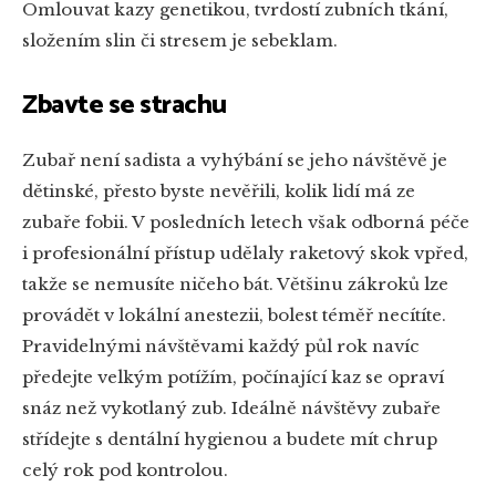
Omlouvat kazy genetikou, tvrdostí zubních tkání,
složením slin či stresem je sebeklam.
Zbavte se strachu
Zubař není sadista a vyhýbání se jeho návštěvě je
dětinské, přesto byste nevěřili, kolik lidí má ze
zubaře fobii. V posledních letech však odborná péče
i profesionální přístup udělaly raketový skok vpřed,
takže se nemusíte ničeho bát. Většinu zákroků lze
provádět v lokální anestezii, bolest téměř necítíte.
Pravidelnými návštěvami každý půl rok navíc
předejte velkým potížím, počínající kaz se opraví
snáz než vykotlaný zub. Ideálně návštěvy zubaře
střídejte s dentální hygienou a budete mít chrup
celý rok pod kontrolou.