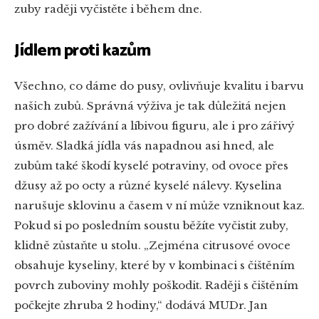
zuby raději vyčistěte i během dne.
Jídlem proti kazům
Všechno, co dáme do pusy, ovlivňuje kvalitu i barvu
našich zubů. Správná výživa je tak důležitá nejen
pro dobré zažívání a líbivou figuru, ale i pro zářivý
úsměv. Sladká jídla vás napadnou asi hned, ale
zubům také škodí kyselé potraviny, od ovoce přes
džusy až po octy a různé kyselé nálevy. Kyselina
narušuje sklovinu a časem v ní může vzniknout kaz.
Pokud si po posledním soustu běžíte vyčistit zuby,
klidně zůstaňte u stolu. „Zejména citrusové ovoce
obsahuje kyseliny, které by v kombinaci s čištěním
povrch zuboviny mohly poškodit. Raději s čištěním
počkejte zhruba 2 hodiny,“ dodává MUDr. Jan