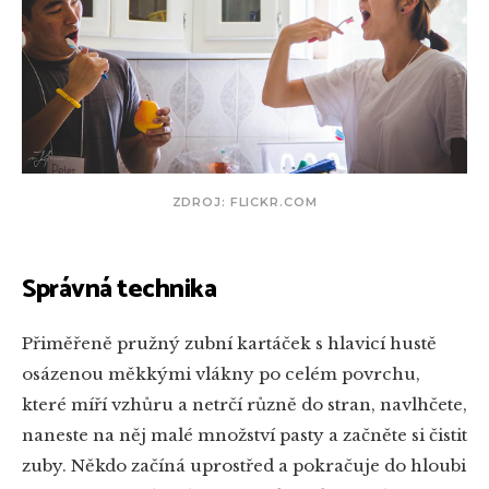
ZDROJ: FLICKR.COM
Správná technika
Přiměřeně pružný zubní kartáček s hlavicí hustě
osázenou měkkými vlákny po celém povrchu,
které míří vzhůru a netrčí různě do stran, navlhčete,
naneste na něj malé množství pasty a začněte si čistit
zuby. Někdo začíná uprostřed a pokračuje do hloubi