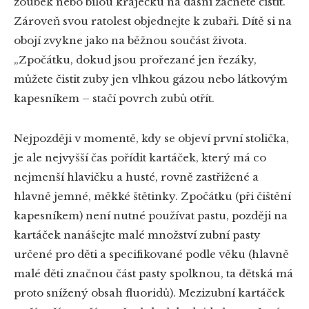
zoubek nebo bílou kraječku na dásni začněte čistit.
Zároveň svou ratolest objednejte k zubaři. Dítě si na
obojí zvykne jako na běžnou součást života.
„Zpočátku, dokud jsou prořezané jen řezáky,
můžete čistit zuby jen vlhkou gázou nebo látkovým
kapesníkem – stačí povrch zubů otřít.
Nejpozději v momentě, kdy se objeví první stolička,
je ale nejvyšší čas pořídit kartáček, který má co
nejmenší hlavičku a husté, rovně zastřižené a
hlavně jemné, měkké štětinky. Zpočátku (při čištění
kapesníkem) není nutné používat pastu, později na
kartáček nanášejte malé množství zubní pasty
určené pro děti a specifikované podle věku (hlavně
malé děti značnou část pasty spolknou, ta dětská má
proto snížený obsah fluoridů). Mezizubní kartáček