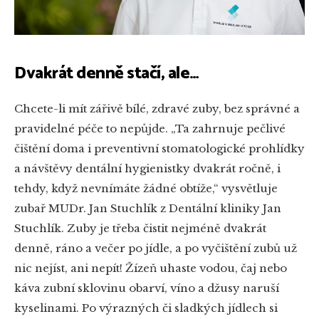
Dvakrát denně stačí, ale…
Chcete-li mít zářivě bílé, zdravé zuby, bez správné a
pravidelné péče to nepůjde. „Ta zahrnuje pečlivé
čištění doma i preventivní stomatologické prohlídky
a návštěvy dentální hygienistky dvakrát ročně, i
tehdy, když nevnímáte žádné obtíže,“ vysvětluje
zubař MUDr. Jan Stuchlík z Dentální kliniky Jan
Stuchlík. Zuby je třeba čistit nejméně dvakrát
denně, ráno a večer po jídle, a po vyčištění zubů už
nic nejíst, ani nepít! Žízeň uhaste vodou, čaj nebo
káva zubní sklovinu obarví, víno a džusy naruší
kyselinami. Po výrazných či sladkých jídlech si