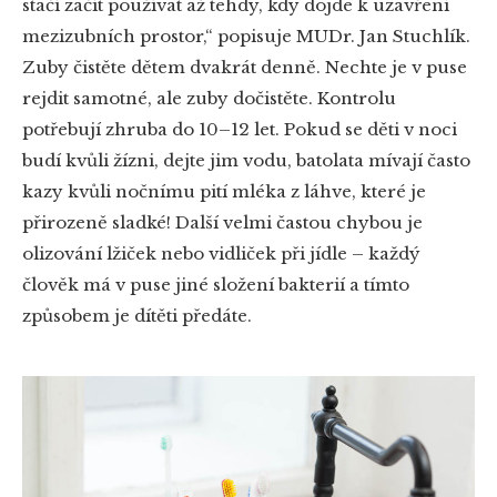
stačí začít používat až tehdy, kdy dojde k uzavření
mezizubních prostor,“ popisuje MUDr. Jan Stuchlík.
Zuby čistěte dětem dvakrát denně. Nechte je v puse
rejdit samotné, ale zuby dočistěte. Kontrolu
potřebují zhruba do 10–12 let. Pokud se děti v noci
budí kvůli žízni, dejte jim vodu, batolata mívají často
kazy kvůli nočnímu pití mléka z láhve, které je
přirozeně sladké! Další velmi častou chybou je
olizování lžiček nebo vidliček při jídle – každý
člověk má v puse jiné složení bakterií a tímto
způsobem je dítěti předáte.