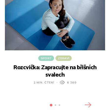
SPORT
ZDRAVÍ
Rozcvička: Zapracujte na břišních
svalech
2 MIN. ČTENÍ
6 360