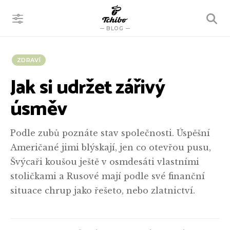
VYHLEDÁVÁNÍ
BLOG
ZDRAVÍ
Jak si udržet zářivý
úsměv
Podle zubů poznáte stav společnosti. Úspěšní
Američané jimi blýskají, jen co otevřou pusu,
Švýcaři koušou ještě v osmdesáti vlastními
stoličkami a Rusové mají podle své finanční
situace chrup jako řešeto, nebo zlatnictví.