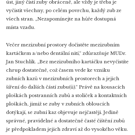
úst, jiný čistí zuby obráceně, ale vždy je třeba je
vyčistit všechny, po celém povrchu, každý zub ze
všech stran. „Nezapomínejte na hůře dostupná
místa vzadu.
Večer mezizubní prostory dočistěte mezizubním
kartáčkem a/nebo dentální nití,“ zdůrazňuje MUDr.
Jan Stuchlík. „Bez mezizubního kartáčku nevyčistíte
chrup dostatečně, což časem vede ke vzniku
zubních kazů v mezizubních prostorech a jejich
šíření do dalších částí zubu(ů).“ Právě na kousacích
ploškách postranních zubů a stoliček a kontaktních
ploškách, jimiž se zuby v zubních obloucích
dotýkají, se zubní kaz objevuje nejčastěji. Jedině
správné, pravidelné a dostatečně časté čištění zubů
je předpokladem jejich zdraví až do vysokého věku.