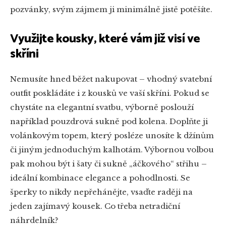
pozvánky, svým zájmem ji minimálně jistě potěšíte.
Využijte kousky, které vám již visí ve
skříni
Nemusíte hned běžet nakupovat – vhodný svatební
outfit poskládáte i z kousků ve vaší skříni. Pokud se
chystáte na elegantní svatbu, výborně poslouží
například pouzdrová sukně pod kolena. Doplňte ji
volánkovým topem, který posléze unosíte k džínům
či jiným jednoduchým kalhotám. Výbornou volbou
pak mohou být i šaty či sukně „áčkového“ střihu –
ideální kombinace elegance a pohodlnosti. Se
šperky to nikdy nepřehánějte, vsaďte raději na
jeden zajímavý kousek. Co třeba netradiční
náhrdelník?