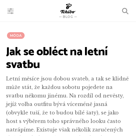
VYHLEDÁVÁNÍ
BLOG
MÓDA
Jak se obléct na letní
svatbu
Letní měsíce jsou dobou svateb, a tak se klidně
může stát, že každou sobotu pojedete na
svatbu někomu jinému. Na rozdíl od nevěsty,
jejíž volba outfitu bývá víceméně jasná
(obvykle tuší, že to budou bílé šaty), se jako
host s výběrem toho správného looku často
natrápíme. Existuje však několik zaručených