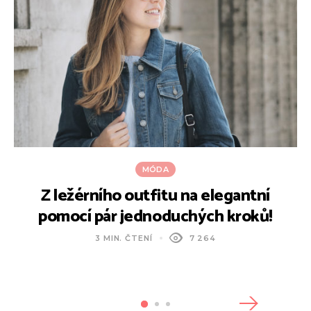
MÓDA
Z ležérního outfitu na elegantní
pomocí pár jednoduchých kroků!
3 MIN. ČTENÍ
7 264