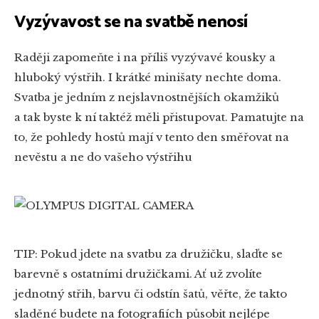
Vyzývavost se na svatbě nenosí
Raději zapomeňte i na příliš vyzývavé kousky a
hluboký výstřih. I krátké minišaty nechte doma.
Svatba je jedním z nejslavnostnějších okamžiků
a tak byste k ní taktéž měli přistupovat. Pamatujte na
to, že pohledy hostů mají v tento den směřovat na
nevěstu a ne do vašeho výstřihu
TIP: Pokud jdete na svatbu za družičku, slaďte se
barevně s ostatními družičkami. Ať už zvolíte
jednotný střih, barvu či odstín šatů, věřte, že takto
sladěné budete na fotografiích působit nejlépe