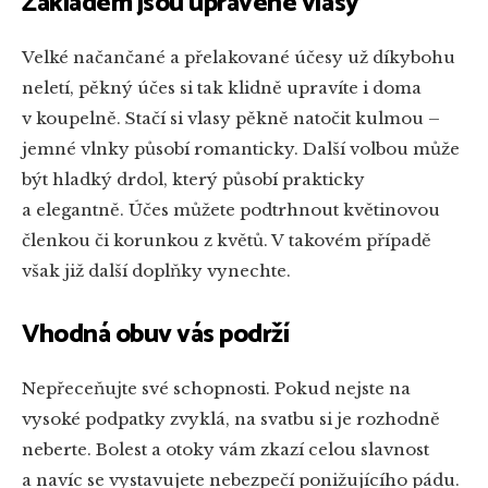
Základem jsou upravené vlasy
Velké načančané a přelakované účesy už díkybohu
neletí, pěkný účes si tak klidně upravíte i doma
v koupelně. Stačí si vlasy pěkně natočit kulmou –
jemné vlnky působí romanticky. Další volbou může
být hladký drdol, který působí prakticky
a elegantně. Účes můžete podtrhnout květinovou
členkou či korunkou z květů. V takovém případě
však již další doplňky vynechte.
Vhodná obuv vás podrží
Nepřeceňujte své schopnosti. Pokud nejste na
vysoké podpatky zvyklá, na svatbu si je rozhodně
neberte. Bolest a otoky vám zkazí celou slavnost
a navíc se vystavujete nebezpečí ponižujícího pádu.