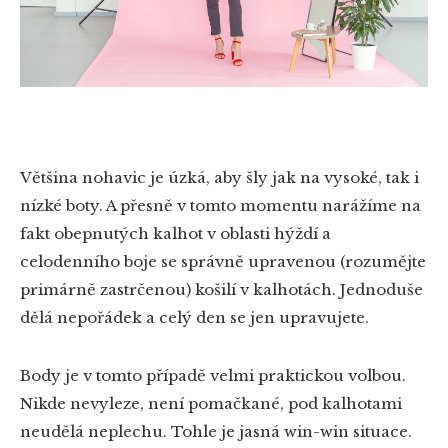
Většina nohavic je úzká, aby šly jak na vysoké, tak i
nízké boty. A přesně v tomto momentu narážíme na
fakt obepnutých kalhot v oblasti hýždí a
celodenního boje se správně upravenou (rozumějte
primárně zastrčenou) košilí v kalhotách. Jednoduše
dělá nepořádek a celý den se jen upravujete.
Body je v tomto případě velmi praktickou volbou.
Nikde nevyleze, není pomačkané, pod kalhotami
neudělá neplechu. Tohle je jasná win-win situace.