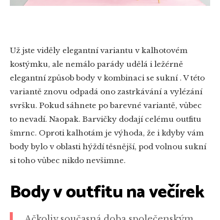
Už jste viděly elegantní variantu v kalhotovém
kostýmku, ale nemálo parády udělá i ležérně
elegantní způsob body v kombinaci se sukní . V této
variantě znovu odpadá ono zastrkávání a vylézání
svršku. Pokud sáhnete po barevné variantě, vůbec
to nevadí. Naopak. Barvičky dodají celému outfitu
šmrnc. Oproti kalhotám je výhoda, že i kdyby vám
body bylo v oblasti hýždí těsnější, pod volnou sukní
si toho vůbec nikdo nevšimne.
Body v outfitu na večírek
Ačkoliv současná doba společenským