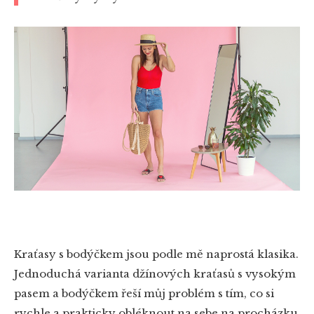
Kraťasy s bodýčkem jsou podle mě naprostá klasika.
Jednoduchá varianta džínových kraťasů s vysokým
pasem a bodýčkem řeší můj problém s tím, co si
rychle a prakticky obléknout na sebe na procházku