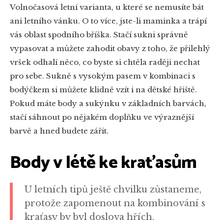
Volnočasová letní varianta, u které se nemusíte bát
ani letního vánku. O to více, jste-li maminka a trápí
vás oblast spodního bříška. Stačí sukni správně
vypasovat a můžete zahodit obavy z toho, že přilehlý
vršek odhalí něco, co byste si chtěla raději nechat
pro sebe. Sukně s vysokým pasem v kombinaci s
bodýčkem si můžete klidně vzít i na dětské hřiště.
Pokud máte body a sukýnku v základních barvách,
stačí sáhnout po nějakém doplňku ve výraznější
barvě a hned budete zářit.
Body v létě ke kraťasům
U letních tipů ještě chvilku zůstaneme,
protože zapomenout na kombinování s
kraťasy by byl doslova hřích.