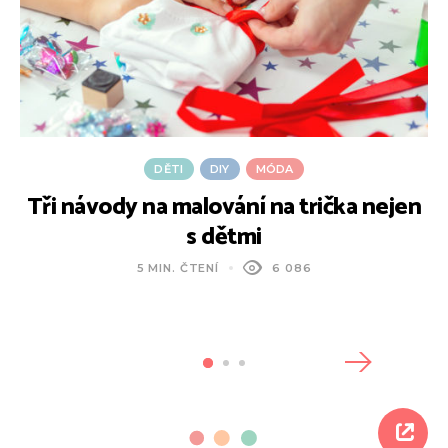
DĚTI
DIY
MÓDA
Tři návody na malování na trička nejen
s dětmi
5 MIN. ČTENÍ
6 086