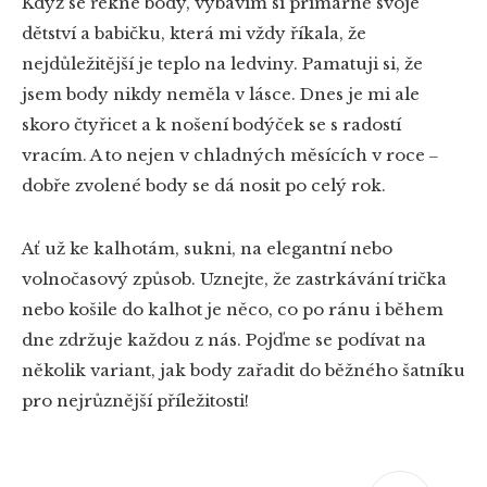
Když se řekne body, vybavím si primárně svoje
dětství a babičku, která mi vždy říkala, že
nejdůležitější je teplo na ledviny. Pamatuji si, že
jsem body nikdy neměla v lásce. Dnes je mi ale
skoro čtyřicet a k nošení bodýček se s radostí
vracím. A to nejen v chladných měsících v roce ‒
dobře zvolené body se dá nosit po celý rok.
Ať už ke kalhotám, sukni, na elegantní nebo
volnočasový způsob. Uznejte, že zastrkávání trička
nebo košile do kalhot je něco, co po ránu i během
dne zdržuje každou z nás. Pojďme se podívat na
několik variant, jak body zařadit do běžného šatníku
pro nejrůznější příležitosti!