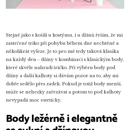
Stejně jako s košilí u kostýmu, i u džínů řeším, že mi
zastrčené triko při pohybu během dne nechtěně a
několikrát vyleze. Je to pro mě tedy taková klasika
na každý den ‒ džíny v kombinaci s klasickým body,
které skvěle nahradí tričko. Při výběru body pod
džíny a další kalhoty si dávám pozor na to, aby mi
dobře sedělo přes zadek. Pokud je totiž body menší,
může se nehezky zařezávat a potom to pod kalhoty
nevypadá moc esteticky.
Body ležérně i elegantně