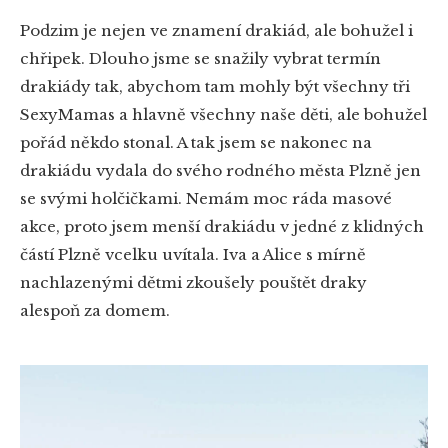
Podzim je nejen ve znamení drakiád, ale bohužel i
chřipek. Dlouho jsme se snažily vybrat termín
drakiády tak, abychom tam mohly být všechny tři
SexyMamas a hlavně všechny naše děti, ale bohužel
pořád někdo stonal. A tak jsem se nakonec na
drakiádu vydala do svého rodného města Plzně jen
se svými holčičkami. Nemám moc ráda masové
akce, proto jsem menší drakiádu v jedné z klidných
částí Plzně vcelku uvítala. Iva a Alice s mírně
nachlazenými dětmi zkoušely pouštět draky
alespoň za domem.