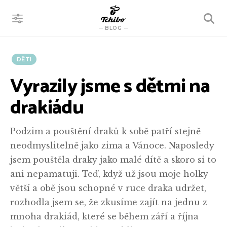
VYHLEDÁVÁNÍ
BLOG
DĚTI
Vyrazily jsme s dětmi na
drakiádu
Podzim a pouštění draků k sobě patří stejně
neodmyslitelně jako zima a Vánoce. Naposledy
jsem pouštěla draky jako malé dítě a skoro si to
ani nepamatuji. Teď, když už jsou moje holky
větší a obě jsou schopné v ruce draka udržet,
rozhodla jsem se, že zkusíme zajít na jednu z
mnoha drakiád, které se během září a října