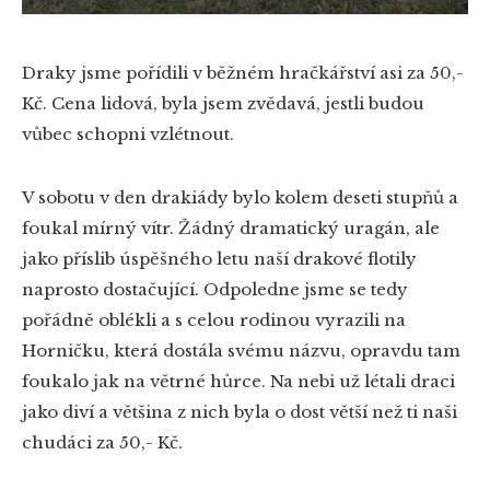
Draky jsme pořídili v běžném hračkářství asi za 50,-
Kč. Cena lidová, byla jsem zvědavá, jestli budou
vůbec schopni vzlétnout.
V sobotu v den drakiády bylo kolem deseti stupňů a
foukal mírný vítr. Žádný dramatický uragán, ale
jako příslib úspěšného letu naší drakové flotily
naprosto dostačující. Odpoledne jsme se tedy
pořádně oblékli a s celou rodinou vyrazili na
Horničku, která dostála svému názvu, opravdu tam
foukalo jak na větrné hůrce. Na nebi už létali draci
jako diví a většina z nich byla o dost větší než ti naši
chudáci za 50,- Kč.