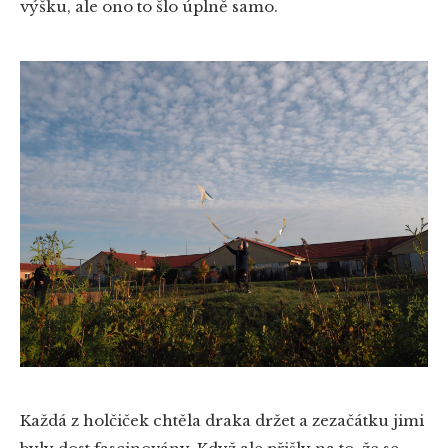
výšku, ale ono to šlo úplně samo.
Každá z holčiček chtěla draka držet a zezačátku jimi