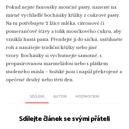
Pokud nejste fanoušky moučné pasty, naneste na
mírně vychladlé bochánky křížky z cukrové pasty.
Na tu potřebujete 2 lžíce mléka, citronové či
pomerančové šťávy a tolik moučkového cukru, aby
vznikla hustá pasta. Přendejte ji do sáčku, ustřihněte
roh a nanášejte tradiční křížky nebo jiné
vzory. Bochánky si vychutnejte samotné, s
propasírovanou marmeládou nebo s plátkem
studeného másla – božské jsou i napůl překrojené a
opečené druhý nebo třetí den.
SDÍLENÍ
AUTOR
HODNOCENÍ
Sdílejte článek se svými přáteli