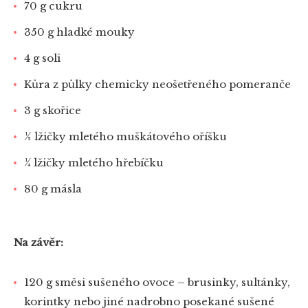
70 g cukru
350 g hladké mouky
4 g soli
Kůra z půlky chemicky neošetřeného pomeranče
3 g skořice
½ lžičky mletého muškátového oříšku
¼ lžičky mletého hřebíčku
80 g másla
Na závěr:
120 g směsi sušeného ovoce – brusinky, sultánky,
korintky nebo jiné nadrobno posekané sušené