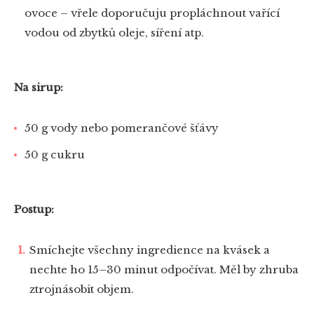
ovoce – vřele doporučuju propláchnout vařící
vodou od zbytků oleje, síření atp.
Na sirup:
50 g vody nebo pomerančové šťávy
50 g cukru
Postup:
Smíchejte všechny ingredience na kvásek a
nechte ho 15–30 minut odpočívat. Měl by zhruba
ztrojnásobit objem.