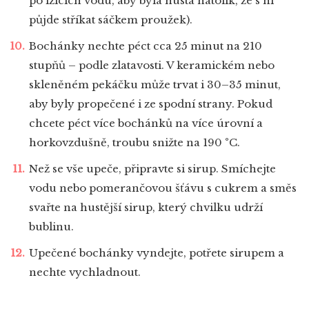
po lžicích vodu, aby byla hustá natolik, že s ní
půjde stříkat sáčkem proužek).
Bochánky nechte péct cca 25 minut na 210
stupňů – podle zlatavosti. V keramickém nebo
skleněném pekáčku může trvat i 30–35 minut,
aby byly propečené i ze spodní strany. Pokud
chcete péct více bochánků na více úrovní a
horkovzdušně, troubu snižte na 190 °C.
Než se vše upeče, připravte si sirup. Smíchejte
vodu nebo pomerančovou šťávu s cukrem a směs
svařte na hustější sirup, který chvilku udrží
bublinu.
Upečené bochánky vyndejte, potřete sirupem a
nechte vychladnout.