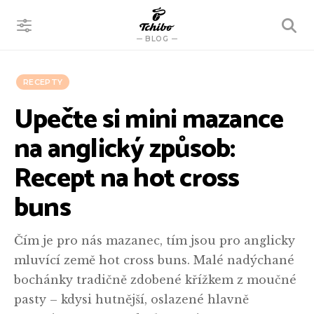
VYHLEDÁVÁNÍ
BLOG
RECEPTY
Upečte si mini mazance
na anglický způsob:
Recept na hot cross
buns
Čím je pro nás mazanec, tím jsou pro anglicky
mluvící země hot cross buns. Malé nadýchané
bochánky tradičně zdobené křížkem z moučné
pasty – kdysi hutnější, oslazené hlavně