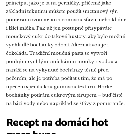
principu, jako je ta na perníčky, přičemž jako
základní tekutinu můžete použít smetanový sýr,
pomerančovou nebo citronovou šťávu, nebo klidně
i lžíci mléka. Pak už jen postupně přisypáváte
moučkový cukr do takové hustoty, aby bylo možné
vychladlé bochánky zdobit. Alternativou je i
čokoláda. Tradiční moučná pasta se vytvoří
pouhým rychlým smícháním mouky s vodou a
nanáší se na vykynuté bochánky těsně před
pečením, ale je potřeba počítat s tím, že má po
upečení specifickou gumovou texturu. Horké
bochánky potírám cukrovým sirupem – buď čistě
na bázi vody nebo například ze šťávy z pomeranče.
Recept na domácí hot