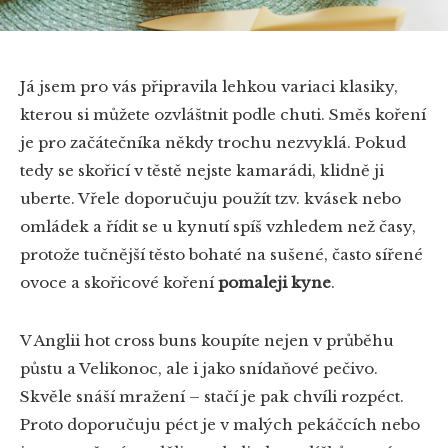
Já jsem pro vás připravila lehkou variaci klasiky,
kterou si můžete ozvláštnit podle chuti. Směs koření
je pro začátečníka někdy trochu nezvyklá. Pokud
tedy se skořicí v těstě nejste kamarádi, klidně ji
uberte. Vřele doporučuju použít tzv. kvásek nebo
omládek a řídit se u kynutí spíš vzhledem než časy,
protože tučnější těsto bohaté na sušené, často sířené
ovoce a skořicové koření
pomaleji kyne
.
V Anglii hot cross buns koupíte nejen v průběhu
půstu a Velikonoc, ale i jako snídaňové pečivo.
Skvěle snáší mražení – stačí je pak chvíli rozpéct.
Proto doporučuju péct je v malých pekáčcích nebo