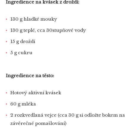
Ingredience na kvásek z droždí:
130 g hladké mouky
130 g teplé, cca 30stupňové vody
15 g droždí
5 g cukru
Ingredience na těsto:
Hotový aktivní kvásek
60 g mléka
2 rozkvedlaná vejce (cca 30 g si odložte bokem na
závěrečné pomašlování)