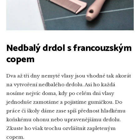
Nedbalý drdol s francouzským
copem
Dva až tři dny nemyté vlasy jsou vhodné tak akorát
na vytvoření nedbalého drdolu. Asi ho každá
nosíme nejvíc doma, kdy po celém dni vlasy
jednoduše zamotáme a pojistíme gumičkou. Do
práce či školy dáme zase spíš přednost hladkému
koňskému ohonu nebo upravenějšímu drdolu.
Zkuste ho však trochu ozvláštnit zapleteným
copem.