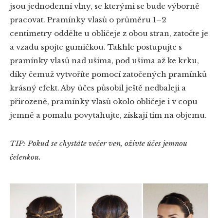
jsou jednodenní vlny, se kterými se bude výborně
pracovat. Pramínky vlasů o průměru 1–2
centimetry oddělte u obličeje z obou stran, zatočte je
a vzadu spojte gumičkou. Takhle postupujte s
pramínky vlasů nad ušima, pod ušima až ke krku,
díky čemuž vytvoříte pomocí zatočených pramínků
krásný efekt. Aby účes působil ještě nedbaleji a
přirozeně, pramínky vlasů okolo obličeje i v copu
jemně a pomalu povytahujte, získají tím na objemu.
TIP: Pokud se chystáte večer ven, oživte účes jemnou
čelenkou.