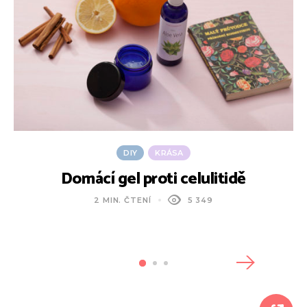
DIY
KRÁSA
Domácí gel proti celulitidě
2 MIN. ČTENÍ
5 349