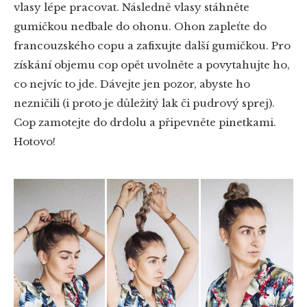
vlasy lépe pracovat. Následně vlasy stáhněte
gumičkou nedbale do ohonu. Ohon zapleťte do
francouzského copu a zafixujte další gumičkou. Pro
získání objemu cop opět uvolněte a povytahujte ho,
co nejvíc to jde. Dávejte jen pozor, abyste ho
nezničili (i proto je důležitý lak či pudrový sprej).
Cop zamotejte do drdolu a připevněte pinetkami.
Hotovo!