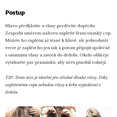
Postup
Hlavu předkloňte a vlasy predčešte dopředu.
Zespodu směrem nahoru zapleťte francouzský cop.
Můžete ho zaplétat až těsně k hlavě, ale jednodušší
verze je zaplést ho jen tak a potom připojit společně
s ostatními vlasy a zatočit do drdolu. Okolo obličeje
vytáhněte pár pramínků, aby účes působil volněji.
TIP: Tento účes je ideální pro středně dlouhé vlasy. Díky
zapletenému copu nebudou vlasy u krku vypadávat z
drdolu.