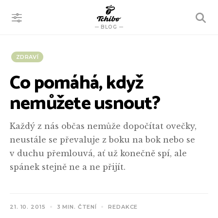
VYHLEDÁVÁNÍ
BLOG
ZDRAVÍ
Co pomáhá, když
nemůžete usnout?
Každý z nás občas nemůže dopočítat ovečky,
neustále se převaluje z boku na bok nebo se
v duchu přemlouvá, ať už konečně spí, ale
spánek stejně ne a ne přijít.
21. 10. 2015
3 MIN. ČTENÍ
REDAKCE