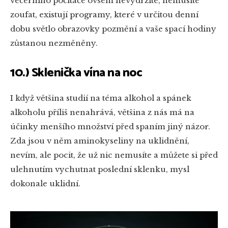
večerního počítače ovšem nevydržíte, nemusíte
zoufat, existují programy, které v určitou denní
dobu světlo obrazovky pozmění a vaše spací hodiny
zůstanou nezměněny.
10.) Sklenička vína na noc
I když většina studií na téma alkohol a spánek
alkoholu příliš nenahrává, většina z nás má na
účinky menšího množství před spaním jiný názor.
Zda jsou v něm aminokyseliny na uklidnění,
nevím, ale pocit, že už nic nemusíte a můžete si před
ulehnutím vychutnat poslední sklenku, mysl
dokonale uklidní.