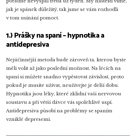
pořádně nevyspal třeba už týden. My naštěstí víme,
jak je spánek důležitý, tak jsme se vám rozhodli
v tom usínání pomoct.
1.) Prášky na spaní – hypnotika a
antidepresiva
Nejúčinnější metoda bude zároveň ta, kterou byste
měli volit až jako poslední možnost. Na lécích na
spaní si můžete snadno vypěstovat závislost, proto
pokud je musíte užívat, neužívejte je delší dobu.
Hypnotika jsou léky, které zklidní vaši nervovou
soustavu a při větší dávce vás spolehlivě uspí.
Antidepresiva působí na problémy se spaním
vzniklé depresemi.