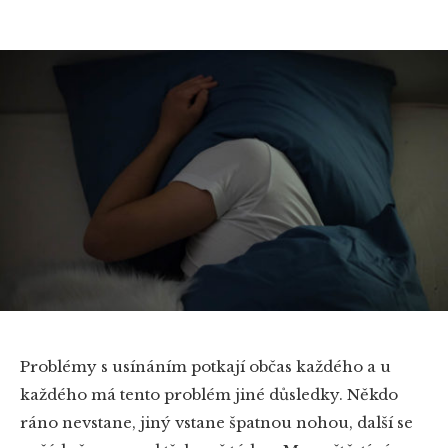
Problémy s usínáním potkají občas každého a u
každého má tento problém jiné důsledky. Někdo
ráno nevstane, jiný vstane špatnou nohou, další se