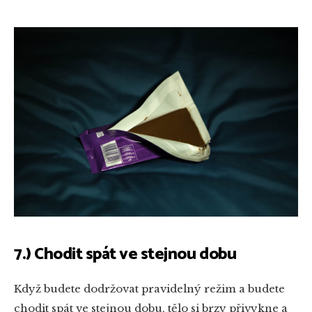
7.) Chodit spát ve stejnou dobu
Když budete dodržovat pravidelný režim a budete
chodit spát ve stejnou dobu, tělo si brzy přivykne a