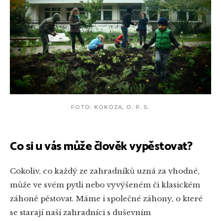
FOTO: KOKOZA, O. P. S.
Co si u vás může člověk vypěstovat?
Cokoliv, co každý ze zahradníků uzná za vhodné,
může ve svém pytli nebo vyvýšeném či klasickém
záhoně pěstovat. Máme i společné záhony, o které
se starají naši zahradníci s duševním