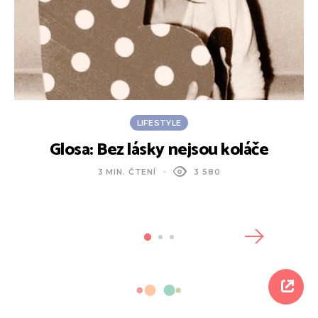
LIFESTYLE
Glosa: Bez lásky nejsou koláče
Z
3 MIN. ČTENÍ
3 580