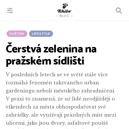
VYHLEDÁVÁNÍ
BLOG
KVĚTINY
LIFESTYLE
Čerstvá zelenina na
pražském sídlišti
V posledních letech se ve světě stále více
rozmáhá fenomén takzvaného urban
gardeningu neboli městského zahradničení.
V praxi to znamená, že už lidé neodjíždějí o
víkendech za města obhospodařovat své
zahrádky, ale využívají prázdných míst mezi
ulicemi, jako jsou dvory, asfaltové pouště