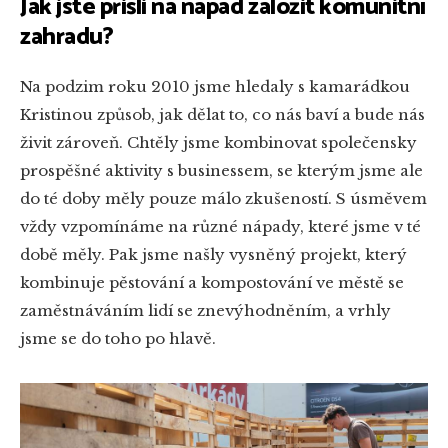
Jak jste přišli na nápad založit komunitní
zahradu?
Na podzim roku 2010 jsme hledaly s kamarádkou
Kristinou způsob, jak dělat to, co nás baví a bude nás
živit zároveň. Chtěly jsme kombinovat společensky
prospěšné aktivity s businessem, se kterým jsme ale
do té doby měly pouze málo zkušeností. S úsměvem
vždy vzpomínáme na různé nápady, které jsme v té
době měly. Pak jsme našly vysněný projekt, který
kombinuje pěstování a kompostování ve městě se
zaměstnáváním lidí se znevýhodněním, a vrhly
jsme se do toho po hlavě.