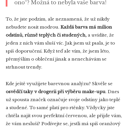
ono“? Možná to nebyla vaše barva!
To, že jste podzim, ale neznamená, že už nikdy
nebudete nosit modrou.
Každá barva má milion
odstínů, různě teplých či studených,
a uvidíte, že
jeden z nich vám sluší víc. Jak jsem už psala, je to
spíš doporučení. Když teď ale vím, že jsem léto,
přemýšlím o oblečení jinak a nenechávám se
strhnout trendy.
Kde ještě využijete barevnou analýzu? Skvěle se
osvědčí taky v drogerii při výběru make-upu
. Dnes
už spousta značek označuje svoje odstíny jako teplé
a studené. To samé platí pro rtěnky. Vždycky jste
chtěla najít svou perfektní červenou, ale přijde vám,
že vám nesluší? Podívejte se, jestli má spíš oranžový