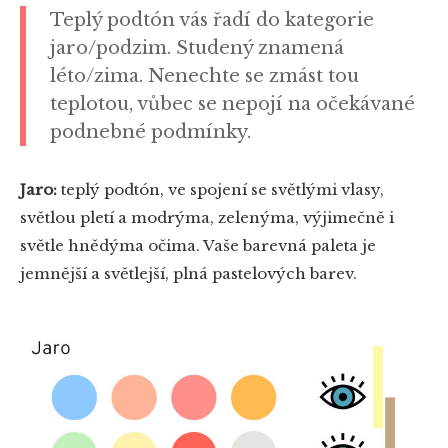
Teplý podtón vás řadí do kategorie
jaro/podzim. Studený znamená
léto/zima. Nenechte se zmást tou
teplotou, vůbec se nepojí na očekávané
podnebné podmínky.
Jaro:
teplý podtón, ve spojení se světlými vlasy,
světlou pletí a modrýma, zelenýma, výjimečně i
světle hnědýma očima. Vaše barevná paleta je
jemnější a světlejší, plná pastelových barev.