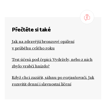
Přečtěte si také
Jak na zdravější bronzové opálení
v průběhu celého roku
Test účesů pod čepici: Vydržely, nebo z nich
zbylo vrabčí hnízdo?
Když chci zazářit, sáhnu po rozjasňovači. Jak
rozsvítit denní i slavnostní líčení