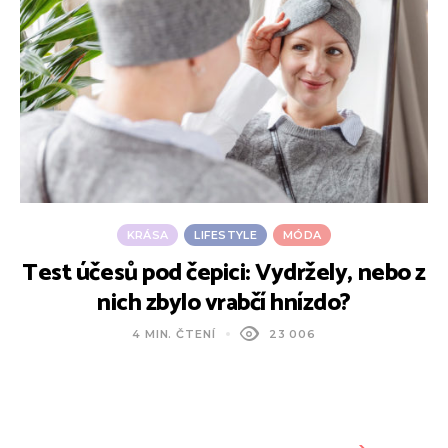
KRÁSA
LIFESTYLE
MÓDA
Test účesů pod čepici: Vydržely, nebo z
nich zbylo vrabčí hnízdo?
4 MIN. ČTENÍ
23 006