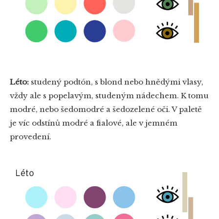
Léto:
studený podtón, s blond nebo hnědými vlasy,
vždy ale s popelavým, studeným nádechem. K tomu
modré, nebo šedomodré a šedozelené oči. V paletě
je víc odstínů modré a fialové, ale v jemném
provedení.