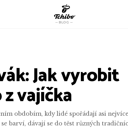
BLOG
ák: Jak vyrobit
 z vajíčka
ním obdobím, kdy lidé spořádají asi nejvíce
 se barví, dávají se do těst různých tradiční