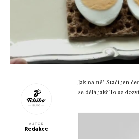
Jak na ně? Stačí jen č
se dělá jak? To se dozv
AUTOR
Redakce