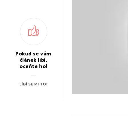
Pokud se vám
článek líbí,
oceňte ho!
LÍBÍ SE MI TO!