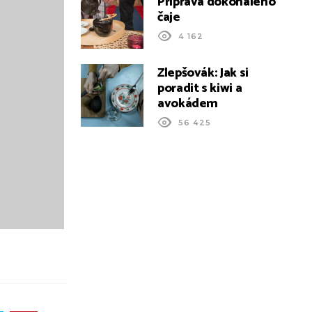
Příprava dokonalého
čaje
4 162
Zlepšovák: Jak si
poradit s kiwi a
avokádem
56 425