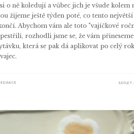
i o ně koledují a vůbec jich je všude kolem n
nou žijeme ještě týden poté, co tento největší
skončí. Abychom vám ale toto "vajíčkové roč
zpestřili, rozhodli jsme se, že vám přineseme
távku, která se pak dá aplikovat po celý rok
vajec.
REDAKCE
SDÍLET