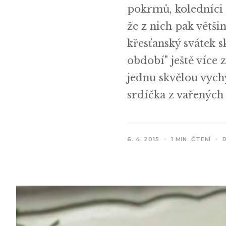
pokrmů, koledníci s
že z nich pak větši
křesťanský svátek 
období" ještě více 
jednu skvělou vychy
srdíčka z vařených 
6. 4. 2015
1 MIN. ČTENÍ