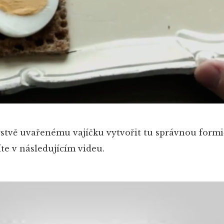
erstvě uvařenému vajíčku vytvořit tu správnou formi
íte v následujícím videu.