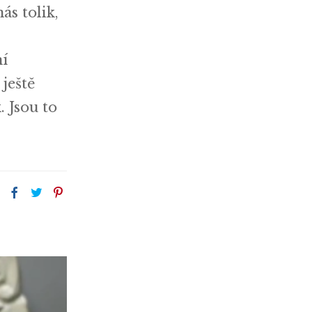
ás tolik,
ní
 ještě
. Jsou to
: