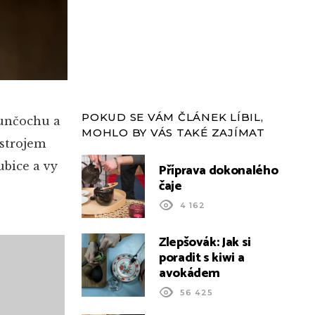
POKUD SE VÁM ČLÁNEK LÍBIL,
 punčochu a
MOHLO BY VÁS TAKÉ ZAJÍMAT
ístrojem
ubice a vy
Příprava dokonalého
čaje
4 162
Zlepšovák: Jak si
poradit s kiwi a
avokádem
56 425