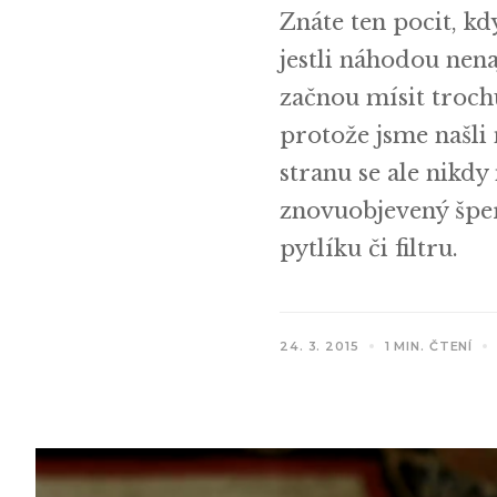
Znáte ten pocit, kd
jestli náhodou nena
začnou mísit troch
protože jsme našli
stranu se ale nikd
znovuobjevený špe
pytlíku či filtru.
24. 3. 2015
1 MIN. ČTENÍ