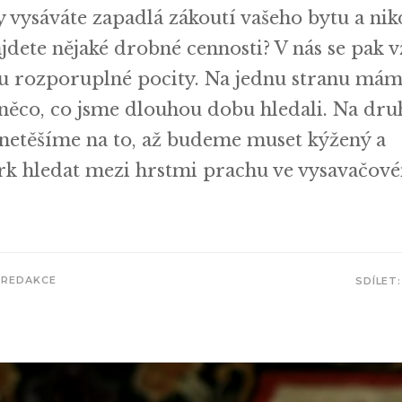
y vysáváte zapadlá zákoutí vašeho bytu a nik
jdete nějaké drobné cennosti? V nás se pak 
u rozporuplné pocity. Na jednu stranu mám
 něco, co jsme dlouhou dobu hledali. Na dr
y netěšíme na to, až budeme muset kýžený a
rk hledat mezi hrstmi prachu ve vysavačov
REDAKCE
SDÍLET