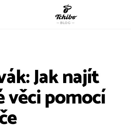
BLOG
ák: Jak najít
é věci pomocí
če