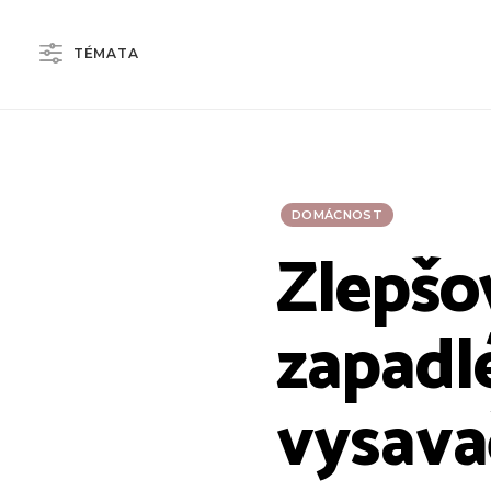
TÉMATA
DOMÁCNOST
Zlepšov
zapadl
vysava