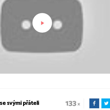
PŘEHRÁT ZNOVU
133
 se svými přáteli