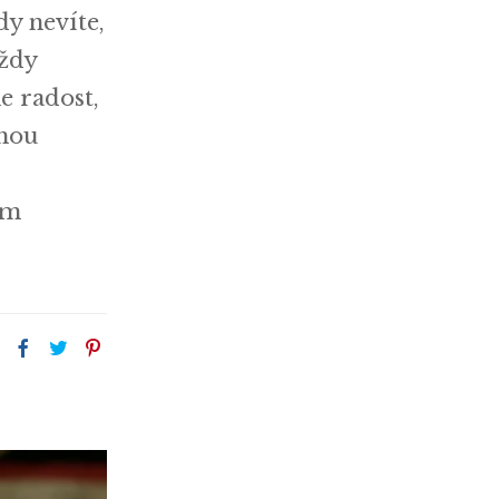
dy nevíte,
vždy
e radost,
uhou
ém
: