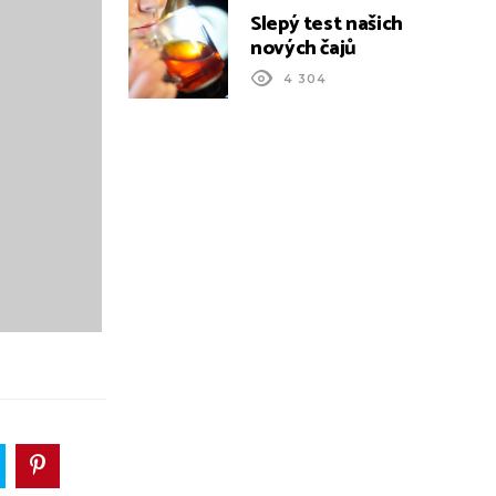
Slepý test našich
nových čajů
4 304