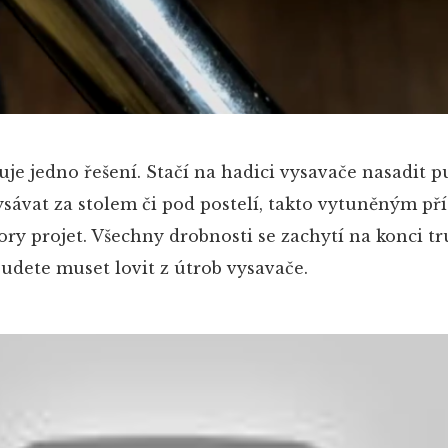
stuje jedno řešení. Stačí na hadici vysavače nasadit
sávat za stolem či pod postelí, takto vytuněným př
ry projet. Všechny drobnosti se zachytí na konci tr
budete muset lovit z útrob vysavače.