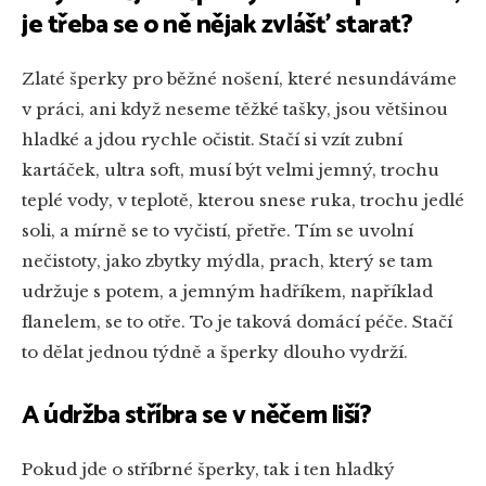
je třeba se o ně nějak zvlášť starat?
Zlaté šperky pro běžné nošení, které nesundáváme
v práci, ani když neseme těžké tašky, jsou většinou
hladké a jdou rychle očistit. Stačí si vzít zubní
kartáček, ultra soft, musí být velmi jemný, trochu
teplé vody, v teplotě, kterou snese ruka, trochu jedlé
soli, a mírně se to vyčistí, přetře. Tím se uvolní
nečistoty, jako zbytky mýdla, prach, který se tam
udržuje s potem, a jemným hadříkem, například
flanelem, se to otře. To je taková domácí péče. Stačí
to dělat jednou týdně a šperky dlouho vydrží.
A údržba stříbra se v něčem liší?
Pokud jde o stříbrné šperky, tak i ten hladký