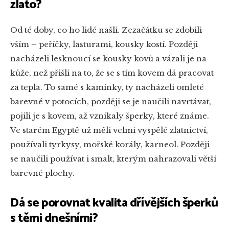
zlato?
Od té doby, co ho lidé našli. Zezačátku se zdobili
vším – peříčky, lasturami, kousky kostí. Později
nacházeli lesknoucí se kousky kovů a vázali je na
kůže, než přišli na to, že se s tím kovem dá pracovat
za tepla. To samé s kamínky, ty nacházeli omleté
barevné v potocích, později se je naučili navrtávat,
pojili je s kovem, až vznikaly šperky, které známe.
Ve starém Egyptě už měli velmi vyspělé zlatnictví,
používali tyrkysy, mořské korály, karneol. Později
se naučili používat i smalt, kterým nahrazovali větší
barevné plochy.
Dá se porovnat kvalita dřívějších šperků
s těmi dnešními?