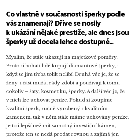
Co vlastně v současnosti šperky podle
vás znamenají? Dříve se nosily
k ukázání nějaké prestiže, ale dnes jsou
šperky už docela lehce dostupné…
Myslím, že stále ukazují na majetkové poměry.
Proto si bohatí lidé kupují diamantové šperky, i
když se jim třeba tolik nelíbí. Druhá věc je, že se
ženy, i část mužů, rády zdobí a používají k tomu
cokoliv – šaty, kosmetiku, šperky. A další věc je, že
v nich lze uchovat peníze. Pokud si koupíme
kvalitní šperk, ručně vyrobený s kvalitním
kamenem, tak v něm stále máme uchovány peníze.
Je to i lepší než mít samotný investiční kámen,
protože ten se nedá prodat rovnou a zajímá jen