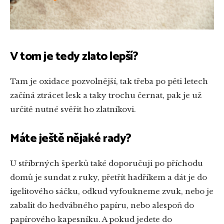
V tom je tedy zlato lepší?
Tam je oxidace pozvolnější, tak třeba po pěti letech
začíná ztrácet lesk a taky trochu černat, pak je už
určitě nutné svěřit ho zlatníkovi.
Máte ještě nějaké rady?
U stříbrných šperků také doporučuji po příchodu
domů je sundat z ruky, přetřít hadříkem a dát je do
igelitového sáčku, odkud vyfoukneme zvuk, nebo je
zabalit do hedvábného papíru, nebo alespoň do
papírového kapesníku. A pokud jedete do