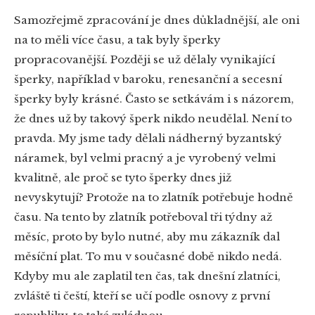
Samozřejmě zpracování je dnes důkladnější, ale oni
na to měli více času, a tak byly šperky
propracovanější. Později se už dělaly vynikající
šperky, například v baroku, renesanční a secesní
šperky byly krásné. Často se setkávám i s názorem,
že dnes už by takový šperk nikdo neudělal. Není to
pravda. My jsme tady dělali nádherný byzantský
náramek, byl velmi pracný a je vyrobený velmi
kvalitně, ale proč se tyto šperky dnes již
nevyskytují? Protože na to zlatník potřebuje hodně
času. Na tento by zlatník potřeboval tři týdny až
měsíc, proto by bylo nutné, aby mu zákazník dal
měsíční plat. To mu v současné době nikdo nedá.
Kdyby mu ale zaplatil ten čas, tak dnešní zlatníci,
zvláště ti čeští, kteří se učí podle osnovy z první