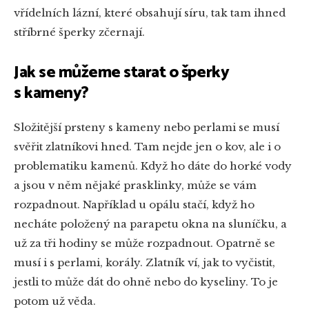
vřídelních lázní, které obsahují síru, tak tam ihned
stříbrné šperky zčernají.
Jak se můžeme starat o šperky
s kameny?
Složitější prsteny s kameny nebo perlami se musí
svěřit zlatníkovi hned. Tam nejde jen o kov, ale i o
problematiku kamenů. Když ho dáte do horké vody
a jsou v něm nějaké prasklinky, může se vám
rozpadnout. Například u opálu stačí, když ho
necháte položený na parapetu okna na sluníčku, a
už za tři hodiny se může rozpadnout. Opatrně se
musí i s perlami, korály. Zlatník ví, jak to vyčistit,
jestli to může dát do ohně nebo do kyseliny. To je
potom už věda.