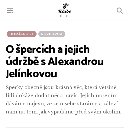
VYHLEDÁVÁNÍ
BLOG
DOMÁCNOST
ROZHOVOR
O špercích a jejich
údržbě s Alexandrou
Jelínkovou
Šperky obecně jsou krásná věc, která většině
lidí dokáže dodat něco navíc. Jejich nošením
dáváme najevo, že se o sebe staráme a záleží
nám na tom, jak vypadáme před svým okolím.