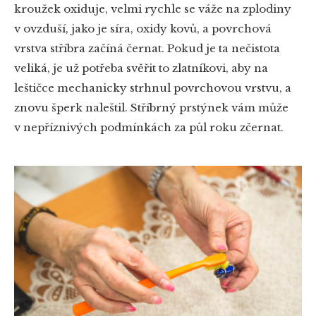
kroužek oxiduje, velmi rychle se váže na zplodiny
v ovzduší, jako je síra, oxidy kovů, a povrchová
vrstva stříbra začíná černat. Pokud je ta nečistota
veliká, je už potřeba svěřit to zlatníkovi, aby na
leštičce mechanicky strhnul povrchovou vrstvu, a
znovu šperk naleštil. Stříbrný prstýnek vám může
v nepříznivých podmínkách za půl roku zčernat.