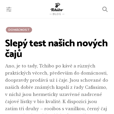
VYHLEDÁVÁNÍ
BLOG
DOMÁCNOST
Slepý test našich nových
čajů
Ano, je to tady, Tchibo po kávě a různých
praktických věcech, především do domácnosti,
doopravdy prodává už i čaje. Jsou schované do
našich dobře známých kapslí z řady Cafissimo,
v nichž jsou hermeticky uzavřené nadrcené
čajové lístky v bio kvalitě. K dispozici jsou
zatím tři druhy – rooibos s vanilkou, černý čaj