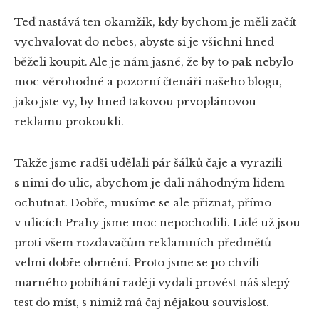
Teď nastává ten okamžik, kdy bychom je měli začít
vychvalovat do nebes, abyste si je všichni hned
běželi koupit. Ale je nám jasné, že by to pak nebylo
moc věrohodné a pozorní čtenáři našeho blogu,
jako jste vy, by hned takovou prvoplánovou
reklamu prokoukli.
Takže jsme radši udělali pár šálků čaje a vyrazili
s nimi do ulic, abychom je dali náhodným lidem
ochutnat. Dobře, musíme se ale přiznat, přímo
v ulicích Prahy jsme moc nepochodili. Lidé už jsou
proti všem rozdavačům reklamních předmětů
velmi dobře obrnění. Proto jsme se po chvíli
marného pobíhání raději vydali provést náš slepý
test do míst, s nimiž má čaj nějakou souvislost.