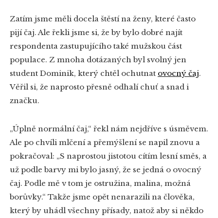
Zatím jsme měli docela štěstí na ženy, které často
pijí čaj. Ale řekli jsme si, že by bylo dobré najít
respondenta zastupujícího také mužskou část
populace. Z mnoha dotázaných byl svolný jen
student Dominik, který chtěl ochutnat
ovocný čaj
.
Věřil si, že naprosto přesně odhalí chuť a snad i
značku.
„Úplně normální čaj,“ řekl nám nejdříve s úsměvem.
Ale po chvíli mlčení a přemýšlení se napil znovu a
pokračoval: „S naprostou jistotou cítím lesní směs, a
už podle barvy mi bylo jasný, že se jedná o ovocný
čaj. Podle mě v tom je ostružina, malina, možná
borůvky.“ Takže jsme opět nenarazili na člověka,
který by uhádl všechny přísady, natož aby si někdo