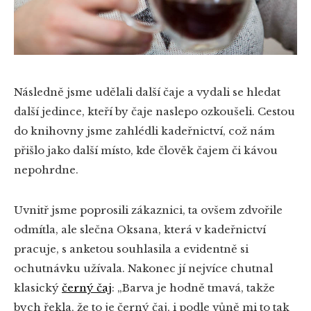
Následně jsme udělali další čaje a vydali se hledat
další jedince, kteří by čaje naslepo ozkoušeli. Cestou
do knihovny jsme zahlédli kadeřnictví, což nám
přišlo jako další místo, kde člověk čajem či kávou
nepohrdne.
Uvnitř jsme poprosili zákaznici, ta ovšem zdvořile
odmítla, ale slečna Oksana, která v kadeřnictví
pracuje, s anketou souhlasila a evidentně si
ochutnávku užívala. Nakonec jí nejvíce chutnal
klasický
černý čaj
: „Barva je hodně tmavá, takže
bych řekla, že to je černý čaj, i podle vůně mi to tak