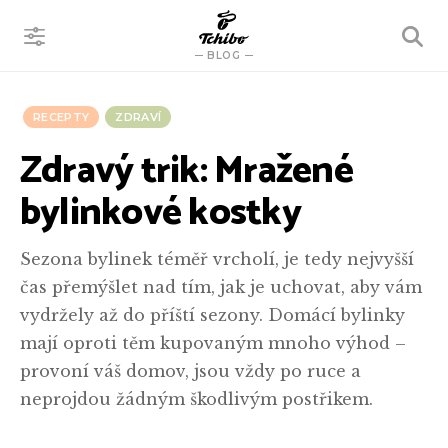
VYHLEDÁVÁNÍ
BLOG
RECEPTY
ZDRAVÍ
Zdravý trik: Mražené
bylinkové kostky
Sezona bylinek téměř vrcholí, je tedy nejvyšší
čas přemýšlet nad tím, jak je uchovat, aby vám
vydržely až do příští sezony. Domácí bylinky
mají oproti těm kupovaným mnoho výhod –
provoní váš domov, jsou vždy po ruce a
neprojdou žádným škodlivým postřikem.