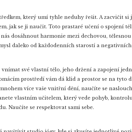
edkem, který umí tyhle neduhy řešit. A zacvičit si 
, jak se ji naučit. Toto prastaré učení o spojení těl
čí nás dosáhnout harmonie mezi dechovou, tělesnou
 mysl daleko od každodenních starostí a negativních
 vnímat své vlastní tělo, jeho držení a zapojení jed
domácím prostředí vám dá klid a prostor se na tyto d
 mnohem více vaše vnitřní dění, naučíte se naslouc
anete vlastním učitelem, který vede pohyb, kontrolu
u. Naučíte se respektovat sami sebe.
navštívit studio jógy, kde si zkusíte jednotlivé pozi