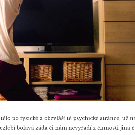
 tělo po fyzické a obzvlášť té psychické stránce, už 
zlobí bolavá záda či nám nevyřadí z činnosti jiná čá