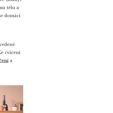
mu tělu a
aše domácí
 vedené
e cvičení
čení
a