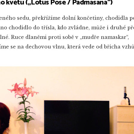
ho květu („Lotus Pose
/ Padmasana“)
ného sedu, překřížíme dolní končetiny, chodidla p
o chodidlo do třísla, kdo zvládne, může i druhé př
lné. Ruce dlaněmi proti sobě v „mudře namaskar“,
me se na dechovou vlnu, která vede od břicha vzhů