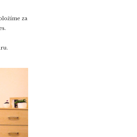
oložíme za
es.
ru.