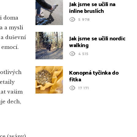
Jak jsme se učili na
inline bruslích
ji doma
5 978
a a mysli
Jak jsme se učili nordic
 a duševní
walking
 emocí.
4 515
Konopná tyčinka do
notlivých
fitka
etaily
17 171
hat vašim
je dech,
ce (asány)