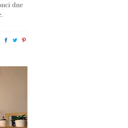
konci dne
.
: