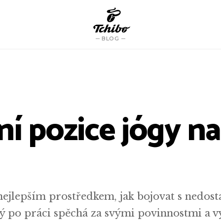
BLOG
ní pozice jógy n
nejlepším prostředkem, jak bojovat s nedos
ý po práci spěchá za svými povinnostmi a 