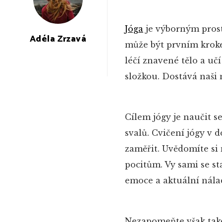
Jóga
je výborným prostř
Adéla Zrzavá
může být prvním krokem
léčí znavené tělo a u
složkou. Dostává naši
Cílem jógy je naučit se
svalů. Cvičení jógy v 
zaměřit. Uvědomíte si
pocitům. Vy sami se st
emoce a aktuální nálad
Nezapomeňte však také 