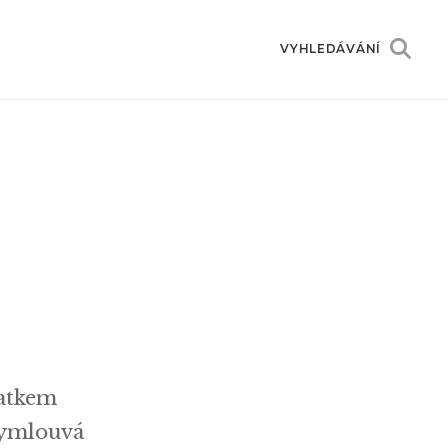
VYHLEDÁVÁNÍ
a
tatkem
vymlouvá