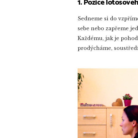
1. Pozice lotosové
Sedneme si do vzpříme
sebe nebo zapřeme jedn
Každému, jak je pohod
prodýcháme, soustředí