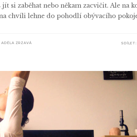
s jít si zaběhat nebo někam zacvičit. Ale na 
a chvíli lehne do pohodlí obývacího pokoje
ADÉLA ZRZAVÁ
SDÍLET