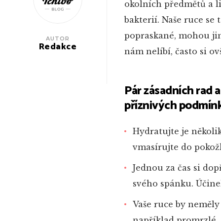
okolních předmětů a li
bakterií. Naše ruce se
popraskané, mohou jim
AUTOR
Redakce
nám nelíbí, často si 
Pár zásadních rad a
příznivých podmín
Hydratujte je několi
vmasírujte do pokož
Jednou za čas si do
svého spánku. Účine
Vaše ruce by neměly
například promrzlé, 