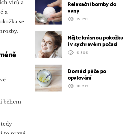
ích virů a
Relaxační bomby do
vany
é a
15 771
okožka se
hrozby.
Mějte krásnou pokožku
i v sychravém počasí
v méně
6 306
Domácí péče po
opalování
ivě
18 212
ci během
 tedy
í to pravé