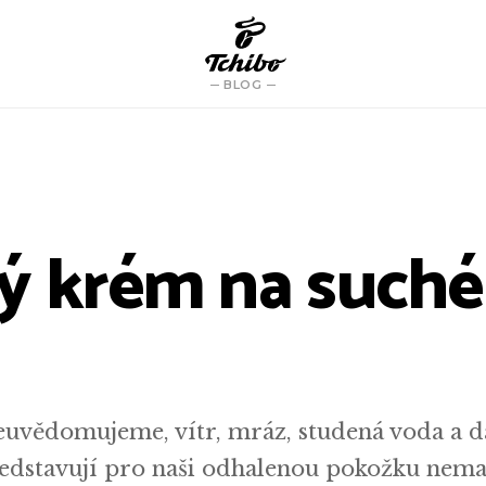
BLOG
ý krém na suché
neuvědomujeme, vítr, mráz, studená voda a d
ředstavují pro naši odhalenou pokožku nemal