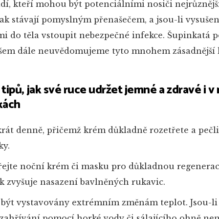
dí, kteří mohou být potenciálními nosiči nejrůznějš
 tak stávají pomyslným přenašečem, a jsou-li vysušen
i do těla vstoupit nebezpečné infekce. Šupinkatá p
ovšem dále neuvědomujeme tyto mnohem zásadnější 
 tipů, jak své ruce udržet jemné a zdravé i 
kách
krát denně, přičemž krém důkladně rozetřete a pečl
ky.
přejte noční krém či masku pro důkladnou regenera
k zvyšuje nasazení bavlněných rukavic.
 být vystavovány extrémním změnám teplot. Jsou-li
zahřívání pomocí horké vody či sálajícího ohně nen