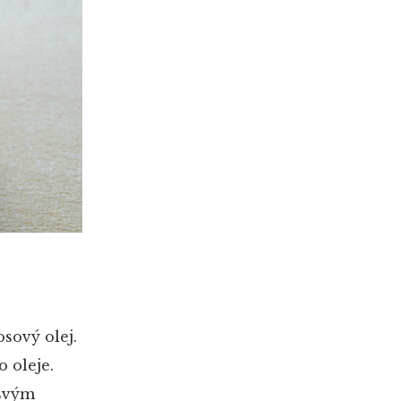
sový olej.
 oleje.
 svým