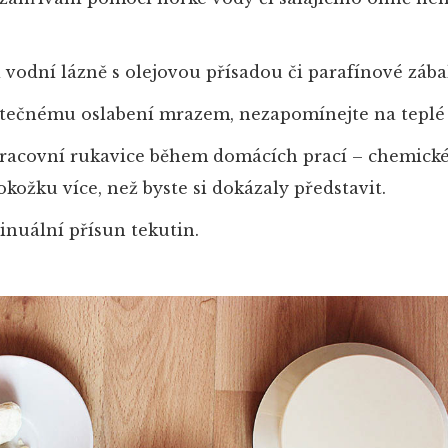
vodní lázně s olejovou přísadou či parafínové zába
ytečnému oslabení mrazem, nezapomínejte na teplé 
pracovní rukavice během domácích prací – chemické 
okožku více, než byste si dokázaly představit.
tinuální přísun tekutin.