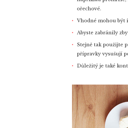
ořechové.
Vhodné mohou být i 
Abyste zabránily zb
Stejně tak použijte 
přípravky vysušují p
Důležitý je také kon