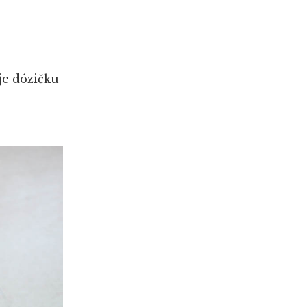
je
dózičku