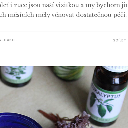
pleť i ruce jsou naší vizitkou a my bychom j
h měsících měly věnovat dostatečnou péči.
REDAKCE
SDÍLET