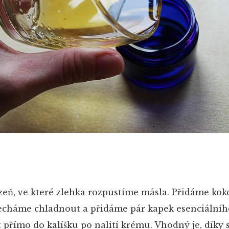
zeň, ve které zlehka rozpustíme másla. Přidáme koko
echáme chladnout a přidáme pár kapek esenciálního
 přímo do kalíšku po nalití krému. Vhodný je, díky