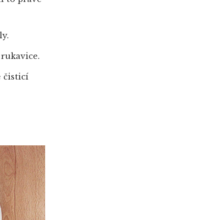
ly.
rukavice.
čisticí