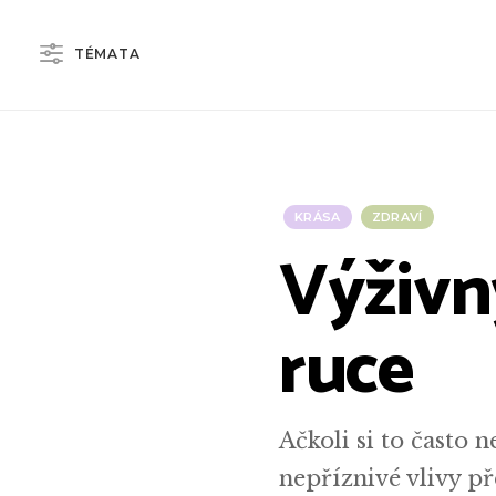
TÉMATA
KRÁSA
ZDRAVÍ
Výživn
ruce
Ačkoli si to často 
nepříznivé vlivy p