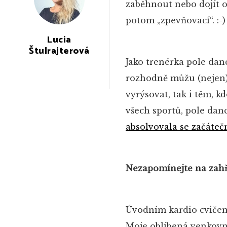
zaběhnout nebo dojít os
potom „zpevňovací“. :-)
Lucia
Štulrajterová
Jako trenérka pole dan
rozhodně můžu (nejen) 
vyrýsovat, tak i těm, k
všech sportů, pole danc
absolvovala se začáteč
Nezapomínejte na zahř
Úvodním kardio cvičení
Moje oblíbená venkovní 