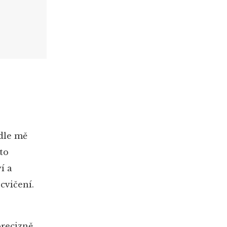
o
odle mě
to
í a
cvičení.
precizně