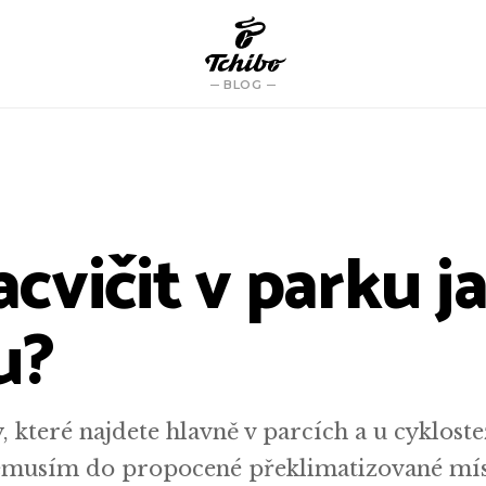
BLOG
zacvičit v parku j
u?
 které najdete hlavně v parcích a u cykloste
emusím do propocené překlimatizované mís