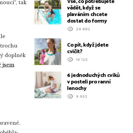
Vše, co potřebujete
noucí“, tak
vědět, když se
plaváním chcete
dostat do formy
29 882
ale
Co pít, když jdete
 trochu
cvičit?
dný doplněk
19 125
ý jsem
6 jednoduchých cviků
v posteli pro ranní
lenochy
9 953
pravené.
doběhla;