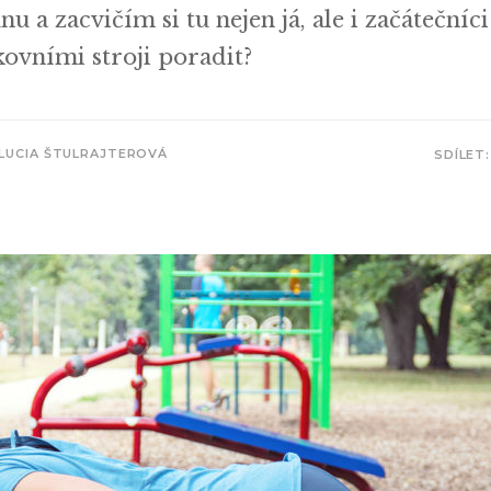
nu a zacvičím si tu nejen já, ale i začátečníc
nkovními stroji poradit?
LUCIA ŠTULRAJTEROVÁ
SDÍLET