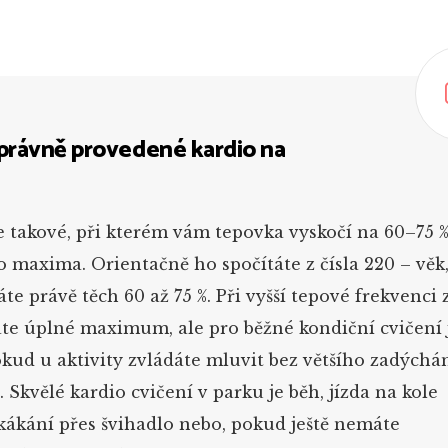
správně provedené kardio na
je takové, při kterém vám tepovka vyskočí na 60–75 
 maxima. Orientačně ho spočítáte z čísla 220 – věk,
te právě těch 60 až 75 %. Při vyšší tepové frekvenci 
áte úplné maximum, ale pro běžné kondiční cvičení 
okud u aktivity zvládáte mluvit bez většího zadýchán
.
Skvělé kardio cvičení v parku je běh, jízda na kole
skákání přes švihadlo nebo, pokud ještě nemáte