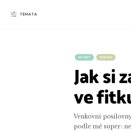
TÉMATA
SPORT
ZDRAVÍ
Jak si 
ve fitk
Venkovní posilovny,
podle mě super: n