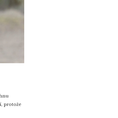
áhnu
í, protože