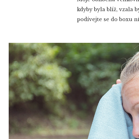
kdyby byla blíž, vzala b
podívejte se do boxu ní