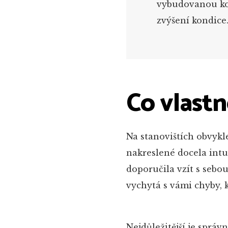
vybudovanou kon
zvýšení kondice
Co vlastn
Na stanovištích obvykl
nakreslené docela int
doporučila vzít s sebo
vychytá s vámi chyby, k
Nejdůležitější je správ