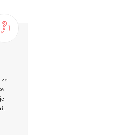
%
 ze
ze
je
í,