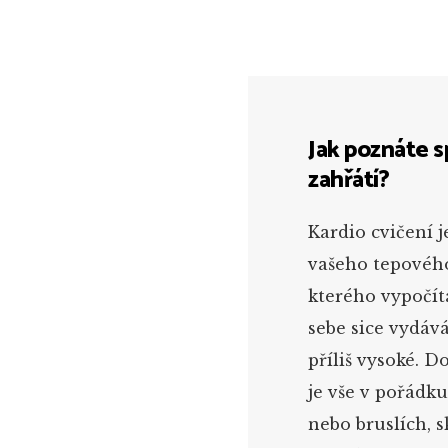
Jak poznáte 
zahřátí?
Kardio cvičení 
vašeho tepového
kterého vypočítá
sebe sice vydáv
příliš vysoké. D
je vše v pořádku
nebo bruslích, 