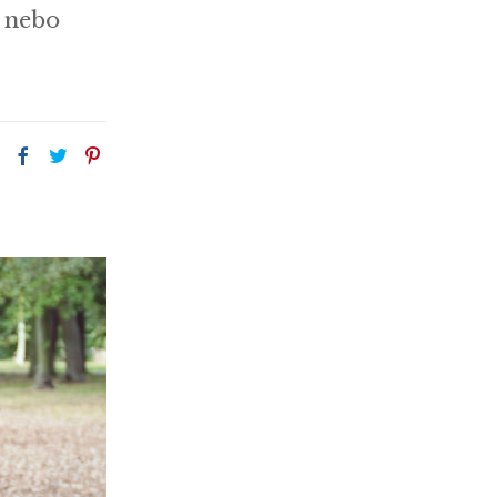
i nebo
: