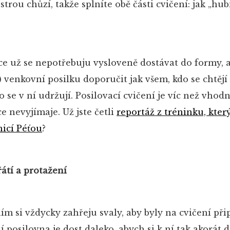
trou chůzí, takže splníte obě části cvičení: jak „hub
ce už se nepotřebuju vysloveně dostávat do formy, 
venkovní posilku doporučit jak všem, kdo se chtějí
do se v ní udržují. Posilovací cvičení je víc než vho
e nevyjímaje. Už jste četli
reportáž z tréninku, kter
nicí Péťou
?
átí a protažení
m si vždycky zahřeju svaly, aby byly na cvičení při
posilovna je dost daleko, abych si k ní tak akorát 