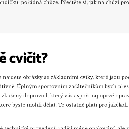
dičku, pořádná chůze. Přečtěte si, jak na chůzi pr
.
ě cvičit?
e najdete obrázky se základními cviky, které jsou p
uitivně. Úplným sportovním začátečníkům bych přes
u zkušený doprovod, který vás aspoň napoprvé oprav
teré byste mohli dělat. To ostatně platí pro jakékoli 
né technické provedení: raději méně opakování, ale 