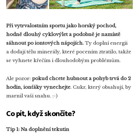
Při vytrvalostním sportu jako horský pochod,
hodně dlouhý cyklovýlet a podobně je namístě
sáhnout po
iontových nápojích.
Ty doplní energii
a dodají tělu minerály, které pocením ztratilo, takže
se vyhnete křečím i dlouhodobým problémům.
Ale pozor:
pokud chcete hubnout a pohyb trvá do 2
hodin, ionťáky vynechejte
. Cukr, který obsahují, by
marnil vaši snahu. :-)
Co pít, když skončíte?
Tip 1: Na doplnění tekutin