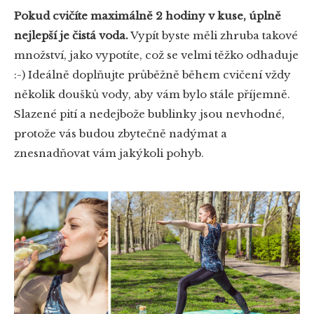
Pokud cvičíte maximálně 2 hodiny v kuse, úplně
nejlepší je čistá voda.
Vypít byste měli zhruba takové
množství, jako vypotíte, což se velmi těžko odhaduje
:-) Ideálně doplňujte průběžně během cvičení vždy
několik doušků vody, aby vám bylo stále příjemně.
Slazené pití a nedejbože bublinky jsou nevhodné,
protože vás budou zbytečně nadýmat a
znesnadňovat vám jakýkoli pohyb.