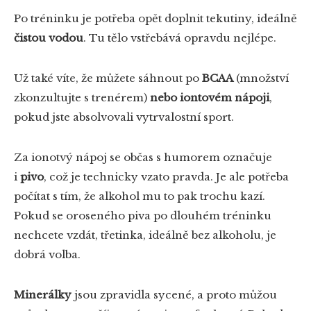
Po tréninku je potřeba opět doplnit tekutiny, ideálně
čistou vodou
. Tu tělo vstřebává opravdu nejlépe.
Už také víte, že můžete sáhnout po
BCAA
(množství
zkonzultujte s trenérem)
nebo iontovém nápoji
,
pokud jste absolvovali vytrvalostní sport.
Za ionotvý nápoj se občas s humorem označuje
i
pivo
, což je technicky vzato pravda. Je ale potřeba
počítat s tím, že alkohol mu to pak trochu kazí.
Pokud se oroseného piva po dlouhém tréninku
nechcete vzdát, třetinka, ideálně bez alkoholu, je
dobrá volba.
Minerálky
jsou zpravidla sycené, a proto můžou