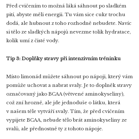
Před cvičením to možná láká sáhnout po sladkém
pití, abyste měli energii. Tu vám sice cukr trochu
dodá, ale hubnout z toho rozhodně nebudete. Navíc
si tělo ze sladkých nápojů nevezme tolik hydratace,
kolik umí z čisté vody.
Tip 3: Doplňky stravy při intenzivním tréninku
Místo limonád můžete sáhnout po nápoji, který vám
pomůže uchovat a nabrat svaly. Je to doplněk stravy
označovaný jako BCAA (větvené aminokyseliny),
což zní hrozně, ale jde jednoduše o látku, která
v našem těle vytváří svaly. Tím, že před cvičením
vypijete BCAA, nebude tělo brát aminokyseliny ze
svalů, ale přednostně ty z tohoto nápoje.