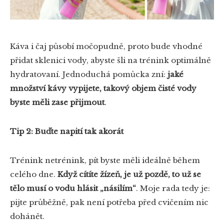
Káva i čaj působí močopudně, proto bude vhodné
přidat sklenici vody, abyste šli na trénink optimálně
hydratovaní. Jednoduchá pomůcka zní:
jaké
množství kávy vypijete, takový objem čisté vody
byste měli zase přijmout
.
Tip 2: Buďte napití tak akorát
Trénink netrénink, pít byste měli ideálně během
celého dne.
Když cítíte žízeň, je už pozdě, to už se
tělo musí o vodu hlásit „násilím“
. Moje rada tedy je:
pijte průběžně, pak není potřeba před cvičením nic
dohánět.