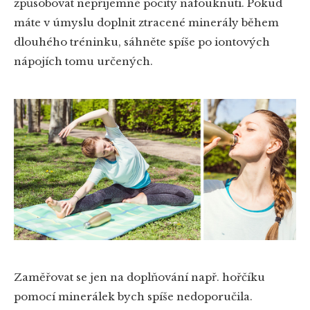
způsobovat nepříjemné pocity nafouknutí. Pokud
máte v úmyslu doplnit ztracené minerály během
dlouhého tréninku, sáhněte spíše po iontových
nápojích tomu určených.
Zaměřovat se jen na doplňování např. hořčíku
pomocí minerálek bych spíše nedoporučila.