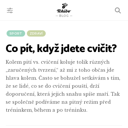
VYHLEDÁVÁNÍ
BLOG
SPORT
ZDRAVÍ
Co pít, když jdete cvičit?
Kolem pití vs. cvičení koluje tolik různých
„zaručených tvrzení,“ až mi z toho občas jde
hlava kolem. Často se bohužel setkávám s tím,
že se lidé, co se do cvičení pouští, drží
doporučení, která jejich snahu spíše maří. Tak
se společně podíváme na pitný režim před
tréninkem, během a po tréninku.