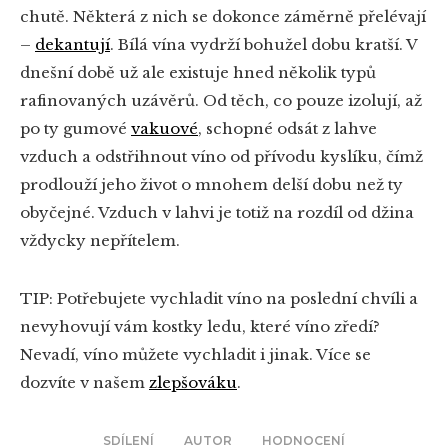
chutě. Některá z nich se dokonce záměrně přelévají
–
dekantují
. Bílá vína vydrží bohužel dobu kratší. V
dnešní době už ale existuje hned několik typů
rafinovaných uzávěrů. Od těch, co pouze izolují, až
po ty gumové
vakuové
, schopné odsát z lahve
vzduch a odstřihnout víno od přívodu kyslíku, čímž
prodlouží jeho život o mnohem delší dobu než ty
obyčejné. Vzduch v lahvi je totiž na rozdíl od džina
vždycky nepřítelem.
TIP: Potřebujete vychladit víno na poslední chvíli a
nevyhovují vám kostky ledu, které víno zředí?
Nevadí, víno můžete vychladit i jinak. Více se
dozvíte v našem
zlepšováku
.
SDÍLENÍ
AUTOR
HODNOCENÍ