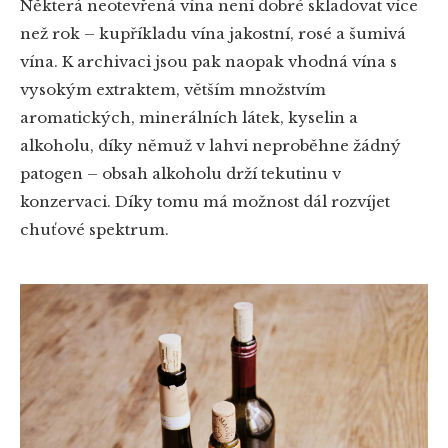
Některá neotevřená vína není dobré skladovat více
než rok – kupříkladu vína jakostní, rosé a šumivá
vína. K archivaci jsou pak naopak vhodná vína s
vysokým extraktem, větším množstvím
aromatických, minerálních látek, kyselin a
alkoholu, díky němuž v lahvi neproběhne žádný
patogen – obsah alkoholu drží tekutinu v
konzervaci. Díky tomu má možnost dál rozvíjet
chuťové spektrum.