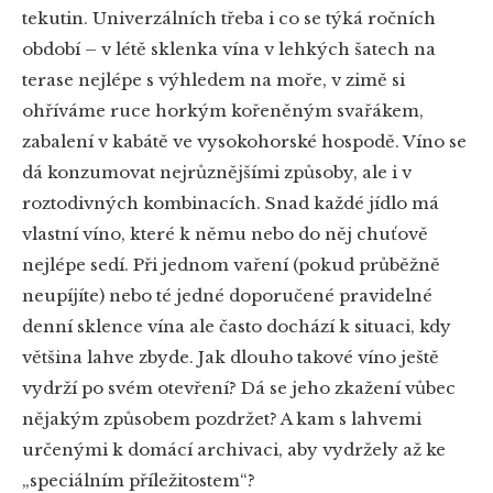
tekutin. Univerzálních třeba i co se týká ročních
období – v létě sklenka vína v lehkých šatech na
terase nejlépe s výhledem na moře, v zimě si
ohříváme ruce horkým kořeněným svařákem,
zabalení v kabátě ve vysokohorské hospodě. Víno se
dá konzumovat nejrůznějšími způsoby, ale i v
roztodivných kombinacích. Snad každé jídlo má
vlastní víno, které k němu nebo do něj chuťově
nejlépe sedí. Při jednom vaření (pokud průběžně
neupíjíte) nebo té jedné doporučené pravidelné
denní sklence vína ale často dochází k situaci, kdy
většina lahve zbyde. Jak dlouho takové víno ještě
vydrží po svém otevření? Dá se jeho zkažení vůbec
nějakým způsobem pozdržet? A kam s lahvemi
určenými k domácí archivaci, aby vydržely až ke
„speciálním příležitostem“?