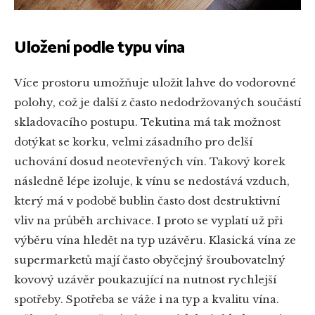
Uložení podle typu vína
Více prostoru umožňuje uložit lahve do vodorovné
polohy, což je další z často nedodržovaných součástí
skladovacího postupu. Tekutina má tak možnost
dotýkat se korku, velmi zásadního pro delší
uchování dosud neotevřených vín. Takový korek
následně lépe izoluje, k vínu se nedostává vzduch,
který má v podobě bublin často dost destruktivní
vliv na průběh archivace. I proto se vyplatí už při
výběru vína hledět na typ uzávěru. Klasická vína ze
supermarketů mají často obyčejný šroubovatelný
kovový uzávěr poukazující na nutnost rychlejší
spotřeby. Spotřeba se váže i na typ a kvalitu vína.