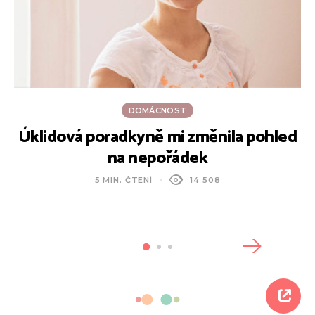
DOMÁCNOST
Úklidová poradkyně mi změnila pohled
na nepořádek
5 MIN. ČTENÍ
14 508